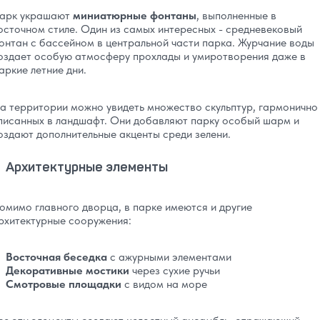
арк украшают
миниатюрные фонтаны
, выполненные в
осточном стиле. Один из самых интересных - средневековый
онтан с бассейном в центральной части парка. Журчание воды
оздает особую атмосферу прохлады и умиротворения даже в
аркие летние дни.
а территории можно увидеть множество скульптур, гармонично
писанных в ландшафт. Они добавляют парку особый шарм и
оздают дополнительные акценты среди зелени.
Архитектурные элементы
омимо главного дворца, в парке имеются и другие
рхитектурные сооружения:
Восточная беседка
с ажурными элементами
Декоративные мостики
через сухие ручьи
Смотровые площадки
с видом на море