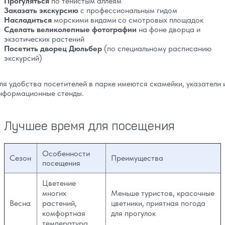
Прогуляться
по тенистым аллеям
Заказать экскурсию
с профессиональным гидом
Насладиться
морскими видами со смотровых площадок
Сделать великолепные фотографии
на фоне дворца и
экзотических растений
Посетить дворец Дюльбер
(по специальному расписанию
экскурсий)
ля удобства посетителей в парке имеются скамейки, указатели 
нформационные стенды.
Лучшее время для посещения
Особенности
Сезон
Преимущества
посещения
Цветение
многих
Меньше туристов, красочные
Весна
растений,
цветники, приятная погода
комфортная
для прогулок
температура