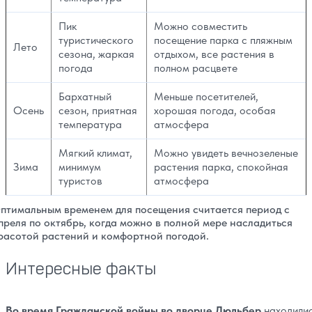
Пик
Можно совместить
туристического
посещение парка с пляжным
Лето
сезона, жаркая
отдыхом, все растения в
погода
полном расцвете
Бархатный
Меньше посетителей,
Осень
сезон, приятная
хорошая погода, особая
температура
атмосфера
Мягкий климат,
Можно увидеть вечнозеленые
Зима
минимум
растения парка, спокойная
туристов
атмосфера
птимальным временем для посещения считается период с
преля по октябрь, когда можно в полной мере насладиться
расотой растений и комфортной погодой.
Интересные факты
Во время Гражданской войны во дворце Дюльбер
находили