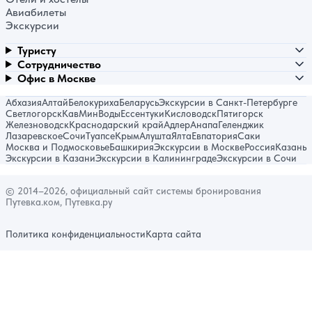
Авиабилеты
Экскурсии
Туристу
Сотрудничество
Офис в Москве
Абхазия
Алтай
Белокуриха
Беларусь
Экскурсии в Санкт-Петербурге
Светлогорск
КавМинВоды
Ессентуки
Кисловодск
Пятигорск
Железноводск
Краснодарский край
Адлер
Анапа
Геленджик
Лазаревское
Сочи
Туапсе
Крым
Алушта
Ялта
Евпатория
Саки
Москва и Подмосковье
Башкирия
Экскурсии в Москве
Россия
Казань
Экскурсии в Казани
Экскурсии в Калининграде
Экскурсии в Сочи
© 2014–2026, официальный сайт системы бронирования
Путевка.ком, Путевка.ру
Политика конфиденциальности
Карта сайта