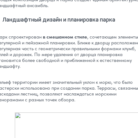
андшафтный ансамбль.
Ландшафтный дизайн и планировка парка
арк спроектирован
в смешанном стиле
, сочетающем элемент
егулярной и пейзажной планировки. Ближе к дворцу расположен
егулярная часть с геометрически правильными формами клумб,
ллей и дорожек. По мере удаления от дворца планировка
тановится более свободной и приближенной к естественному
андшафту.
ельеф территории имеет значительный уклон к морю, что было
астерски использовано при создании парка. Террасы, связанн
аскадами лестниц, позволяют наслаждаться морскими
анорамами с разных точек обзора.