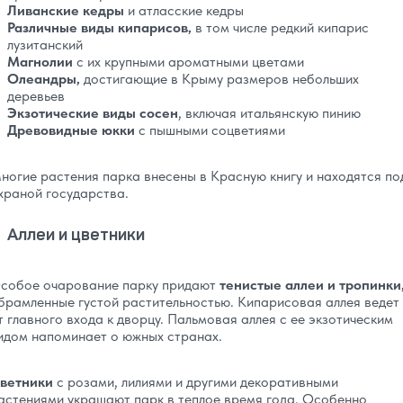
Ливанские кедры
и атласские кедры
Различные виды кипарисов,
в том числе редкий кипарис
лузитанский
Магнолии
с их крупными ароматными цветами
Олеандры,
достигающие в Крыму размеров небольших
деревьев
Экзотические виды сосен
, включая итальянскую пинию
Древовидные юкки
с пышными соцветиями
ногие растения парка внесены в Красную книгу и находятся по
храной государства.
Аллеи и цветники
собое очарование парку придают
тенистые аллеи и тропинки
брамленные густой растительностью. Кипарисовая аллея ведет
т главного входа к дворцу. Пальмовая аллея с ее экзотическим
идом напоминает о южных странах.
ветники
с розами, лилиями и другими декоративными
астениями украшают парк в теплое время года. Особенно