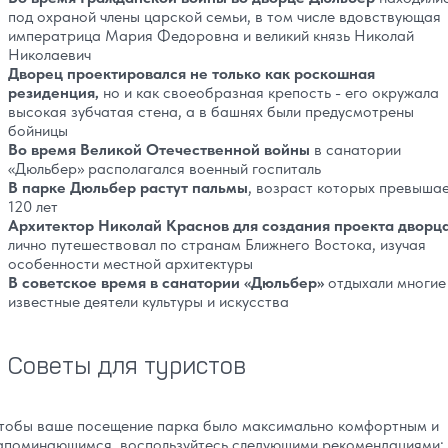
под охраной члены царской семьи, в том числе вдовствующая
императрица Мария Федоровна и великий князь Николай
Николаевич
Дворец проектировался не только как роскошная
резиденция,
но и как своеобразная крепость - его окружала
высокая зубчатая стена, а в башнях были предусмотрены
бойницы
Во время Великой Отечественной войны
в санатории
«Дюльбер» располагался военный госпиталь
В парке Дюльбер растут пальмы
, возраст которых превыша
120 лет
Архитектор Николай Краснов для создания проекта дворц
лично путешествовал по странам Ближнего Востока, изучая
особенности местной архитектуры
В советское время в санатории «Дюльбер»
отдыхали многие
известные деятели культуры и искусства
Советы для туристов
тобы ваше посещение парка было максимально комфортным и
апоминающимся, воспользуйтесь следующими рекомендациями: