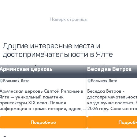
Наверх страницы
Другие интересные места и
достопримечательности в Ялте
Армянская церковь
Беседка Ветров
Армянская церковь
Беседка Ветров
Большая Ялта
Большая Ялта
Армянская церковь Святой Рипсиме в
Беседка Ветров -
Ялте — уникальный памятник
достопримечательность
архитектуры XIX века. Полная
когда лучше посетить Б
информация о храме: история, адрес,
2026 году. Сколько сто
расписание богослужений, фото и как
взрослых и детей. Как
добраться. Организация экскурсий и
пешком, на машине и
Подробнее
Подроб
время посещения.
транспорте.