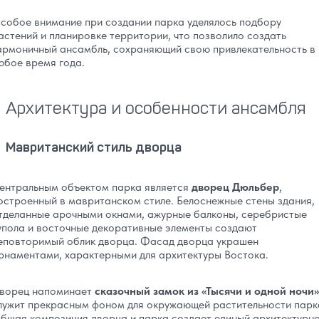
собое внимание при создании парка уделялось подбору
астений и планировке территории, что позволило создать
армоничный ансамбль, сохраняющий свою привлекательность в
юбое время года.
Архитектура и особенности ансамбля
Мавританский стиль дворца
ентральным объектом парка является
дворец Дюльбер
,
остроенный в мавританском стиле. Белоснежные стены здания,
тделанные арочными окнами, ажурные балконы, серебристые
упола и восточные декоративные элементы создают
еповторимый облик дворца. Фасад дворца украшен
рнаментами, характерными для архитектуры Востока.
ворец напоминает
сказочный замок из «Тысячи и одной ночи»
лужит прекрасным фоном для окружающей растительности парк
бщая композиция дворца и парка создает единый архитектурн