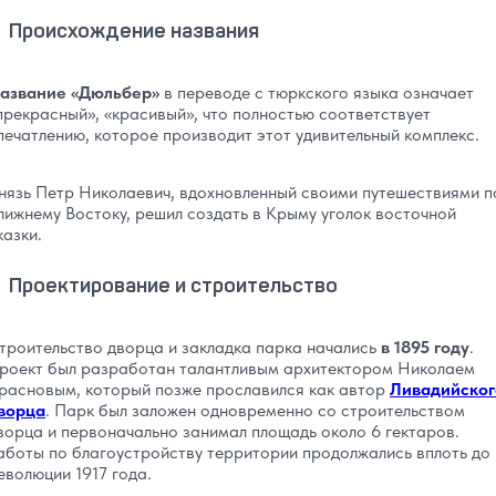
Происхождение названия
азвание «Дюльбер»
в переводе с тюркского языка означает
прекрасный», «красивый», что полностью соответствует
печатлению, которое производит этот удивительный комплекс.
нязь Петр Николаевич, вдохновленный своими путешествиями п
лижнему Востоку, решил создать в Крыму уголок восточной
казки.
Проектирование и строительство
троительство дворца и закладка парка начались
в 1895 году
.
роект был разработан талантливым архитектором Николаем
расновым, который позже прославился как автор
Ливадийског
ворца
. Парк был заложен одновременно со строительством
ворца и первоначально занимал площадь около 6 гектаров.
аботы по благоустройству территории продолжались вплоть до
еволюции 1917 года.