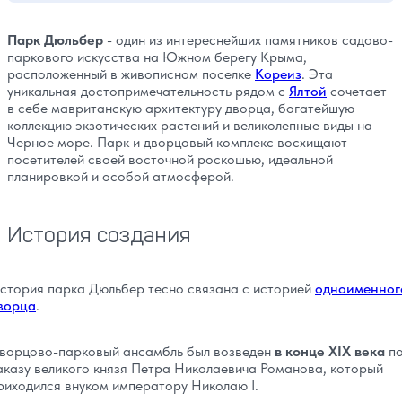
Парк Дюльбер
- один из интереснейших памятников садово-
паркового искусства на Южном берегу Крыма,
расположенный в живописном поселке
Кореиз
. Эта
уникальная достопримечательность рядом с
Ялтой
сочетает
в себе мавританскую архитектуру дворца, богатейшую
коллекцию экзотических растений и великолепные виды на
Черное море. Парк и дворцовый комплекс восхищают
посетителей своей восточной роскошью, идеальной
планировкой и особой атмосферой.
История создания
стория парка Дюльбер тесно связана с историей
одноименног
ворца
.
ворцово-парковый ансамбль был возведен
в конце XIX
века
п
аказу великого князя Петра Николаевича Романова, который
риходился внуком императору Николаю I.