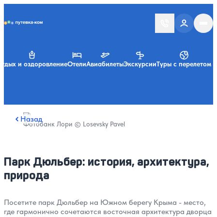
Putevka.com
тдых и оздоровление
Отели
Авиабилеты
Экскурсии
Туры с перелетом
Назад
Фотобанк Лори © Losevsky Pavel
Парк Дюльбер: история, архитектура,
природа
Посетите парк Дюльбер на Южном берегу Крыма - место,
где гармонично сочетаются восточная архитектура дворца