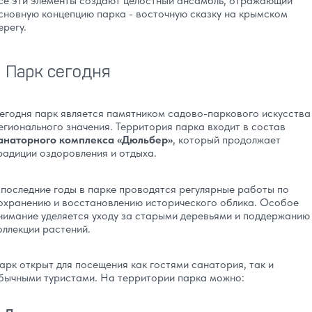
се эти элементы создают целостный ансамбль, отражающий
сновную концепцию парка - восточную сказку на крымском
ерегу.
Парк сегодня
егодня парк является памятником садово-паркового искусства
егионального значения. Территория парка входит в состав
анаторного комплекса «Дюльбер»
, который продолжает
радиции оздоровления и отдыха.
 последние годы в парке проводятся регулярные работы по
охранению и восстановлению исторического облика. Особое
нимание уделяется уходу за старыми деревьями и поддержанию
оллекции растений.
арк открыт для посещения как гостями санатория, так и
бычными туристами. На территории парка можно: