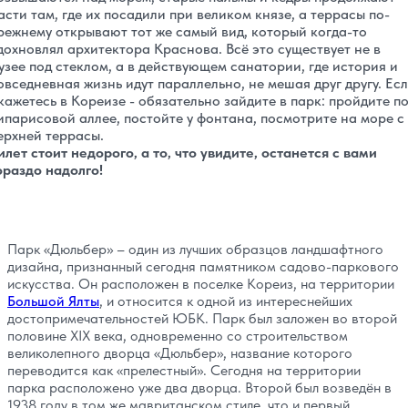
асти там, где их посадили при великом князе, а террасы по-
режнему открывают тот же самый вид, который когда-то
дохновлял архитектора Краснова. Всё это существует не в
узее под стеклом, а в действующем санатории, где история и
овседневная жизнь идут параллельно, не мешая друг другу. Ес
кажетесь в Кореизе - обязательно зайдите в парк: пройдите п
ипарисовой аллее, постойте у фонтана, посмотрите на море с
ерхней террасы.
илет стоит недорого, а то, что увидите, останется с вами
ораздо надолго!
Парк «Дюльбер» – один из лучших образцов ландшафтного
дизайна, признанный сегодня памятником садово-паркового
искусства. Он расположен в поселке Кореиз, на территории
Большой Ялты
, и относится к одной из интереснейших
достопримечательностей ЮБК. Парк был заложен во второй
половине XIX века, одновременно со строительством
великолепного дворца «Дюльбер», название которого
переводится как «прелестный». Сегодня на территории
парка расположено уже два дворца. Второй был возведён в
1938 году в том же мавританском стиле, что и первый.