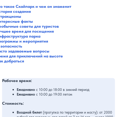
то такое Скайпарк и чем он знаменит
стория создания
ттракционы
нтересные факты
еобычные советы для туристов
учшее время для посещения
нфраструктура парка
рограммы и мероприятия
езопасность
асто задаваемые вопросы
ремя для приключений на высоте
ак добраться
Рабочее время:
Ежедневно
с 10:00 до 18:00 в зимний период
Ежедневно
с 10:00 до 19:00 летом
Стоимость:
Входной билет
(прогулка по территории и мосту): от 2000