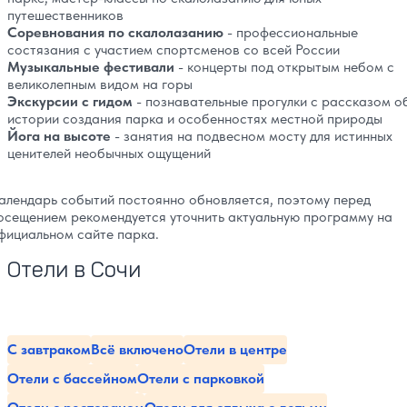
путешественников
Соревнования по скалолазанию
- профессиональные
состязания с участием спортсменов со всей России
Музыкальные фестивали
- концерты под открытым небом с
великолепным видом на горы
Экскурсии с гидом
- познавательные прогулки с рассказом о
истории создания парка и особенностях местной природы
Йога на высоте
- занятия на подвесном мосту для истинных
ценителей необычных ощущений
алендарь событий постоянно обновляется, поэтому перед
осещением рекомендуется уточнить актуальную программу на
фициальном сайте парка.
Отели в Сочи
С завтраком
Всё включено
Отели в центре
Отели с бассейном
Отели с парковкой