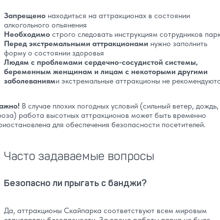
Запрещено
находиться на аттракционах в состоянии
алкогольного опьянения
Необходимо
строго следовать инструкциям сотрудников пар
Перед экстремальными аттракционами
нужно заполнить
форму о состоянии здоровья
Людям с проблемами сердечно-сосудистой системы,
беременным женщинам и лицам с некоторыми другими
заболеваниям
и экстремальные аттракционы не рекомендуют
ажно!
В случае плохих погодных условий (сильный ветер, дождь,
роза) работа высотных аттракционов может быть временно
риостановлена для обеспечения безопасности посетителей.
Часто задаваемые вопросы
Безопасно ли прыгать с банджи?
Да, аттракционы Скайпарка соответствуют всем мировым
стандартам безопасности. За время работы парка не было