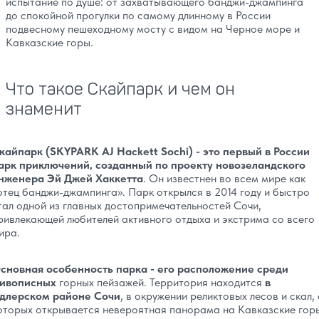
испытание по душе: от захватывающего банджи-джампинга
до спокойной прогулки по самому длинному в России
подвесному пешеходному мосту с видом на Черное море и
Кавказские горы.
Что такое Скайпарк и чем он
знаменит
кайпарк (SKYPARK AJ Hackett Sochi) - это первый в России
арк приключений, созданный по проекту новозеландского
нженера Эй Джей Хаккетта
. Он известнен во всем мире как
отец банджи-джампинга». Парк открылся в 2014 году и быстро
тал одной из главных достопримечательностей Сочи,
ривлекающей любителей активного отдыха и экстрима со всего
ира.
сновная особенность парка - его расположение среди
ивописных
горных пейзажей. Территория находится
в
длерском районе Сочи
, в окружении реликтовых лесов и скал, 
оторых открывается невероятная панорама на Кавказские гор