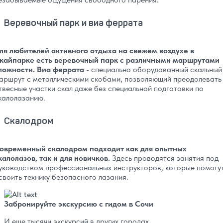
Веревочный парк и виа феррата
ля любителей активного отдыха на свежем воздухе в
кайпарке есть веревочный парк с различными маршрутами
ложности. Виа феррата
- специально оборудованный скальный
аршрут с металлическими скобами, позволяющий преодолевать
твесные участки скал даже без специальной подготовки по
калолазанию.
Скалодром
овременный скалодром подходит как для опытных
калолазов, так и для новичков.
Здесь проводятся занятия под
уководством профессиональных инструкторов, которые помогу
своить технику безопасного лазания.
Забронируйте экскурсию с гидом в Сочи
И еще тысячи экскурсий в других городах