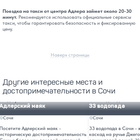
Поездка на такси от центра Адлера займет около 20-30
минут.
Рекомендуется использовать официальные сервисы
такси, чтобы гарантировать безопасность и фиксированную
цену.
Наверх страницы
Другие интересные места и
достопримечательности в Сочи
Адлерский маяк
33 водопада
Адлерский маяк
33 водопада
Сочи
Сочи
Посетите Адлерский маяк -
33 водопада в Сочи -
историческую достопримечательность
каскад на ручье Джег