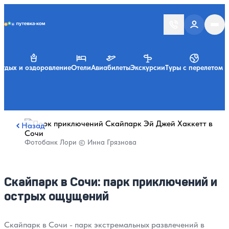
Putevka.com
тдых и оздоровление
Отели
Авиабилеты
Экскурсии
Туры с перелетом
Назад
Фотобанк Лори © Инна Грязнова
Скайпарк в Сочи: парк приключений и
острых ощущений
Скайпарк в Сочи - парк экстремальных развлечений в