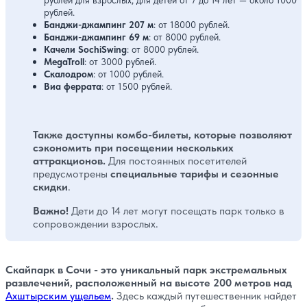
рублей для взрослых, для детей от 7 до 14 лет — около 1000
рублей.
Банджи-джампинг 207 м
: от 18000 рублей.
Банджи-джампинг 69 м
: от 8000 рублей.
Качели SochiSwing
: от 8000 рублей.
MegaTroll
: от 3000 рублей.
Скалодром
: от 1000 рублей.
Виа феррата
: от 1500 рублей.
Также доступны комбо-билеты, которые позволяют
сэкономить при посещении нескольких
аттракционов.
Для постоянных посетителей
предусмотрены
специальные тарифы и сезонные
скидки
.
Важно!
Дети до 14 лет могут посещать парк только в
сопровождении взрослых.
Скайпарк в Сочи - это уникальный парк экстремальных
развлечений, расположенный на высоте 200 метров над
Ахштырским ущельем
.
Здесь каждый путешественник найдет