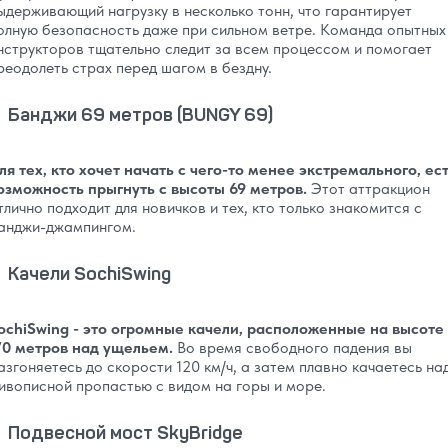
ыдерживающий нагрузку в несколько тонн, что гарантирует
олную безопасность даже при сильном ветре. Команда опытных
нструкторов тщательно следит за всем процессом и помогает
реодолеть страх перед шагом в бездну.
Банджи 69 метров (BUNGY 69)
ля тех, кто хочет начать с чего-то менее экстремального, ес
озможность прыгнуть с высоты 69 метров.
Этот аттракцион
тлично подходит для новичков и тех, кто только знакомится с
анджи-джампингом.
Качели SochiSwing
ochiSwing - это огромные качели, расположенные на высоте
70 метров над ущельем.
Во время свободного падения вы
азгоняетесь до скорости 120 км/ч, а затем плавно качаетесь на
ивописной пропастью с видом на горы и море.
Подвесной мост SkyBridge