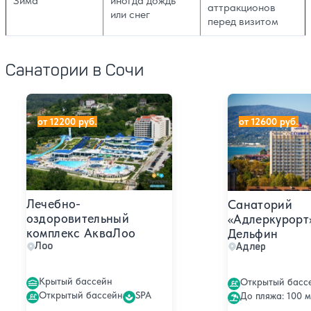
Зима
иногда дождь
аттракционов
или снег
перед визитом
Санатории в Сочи
Лечебно-оздоровительный комплекс АкваЛоо
Санаторий «Адл
от 12200 руб.
от 12600 руб.
Лечебно-
Санаторий
оздоровительный
«Адлеркурорт
комплекс АкваЛоо
Дельфин
Лоо
Адлер
Крытый бассейн
Открытый басс
Открытый бассейн
SPA
До пляжа: 100 м