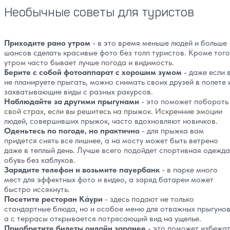
Необычные советы для туристов
Приходите рано утром
- в это время меньше людей и больше
шансов сделать красивые фото без толп туристов. Кроме того
утром часто бывает лучше погода и видимость.
Берите с собой фотоаппарат с хорошим зумом
- даже если 
не планируете прыгать, можно снимать своих друзей в полете 
захватывающие виды с разных ракурсов.
Наблюдайте за другими прыгунами
- это поможет побороть
свой страх, если вы решитесь на прыжок. Искренние эмоции
людей, совершивших прыжок, часто вдохновляют новичков.
Оденьтесь по погоде, но практично
- для прыжка вам
придется снять все лишнее, а на мосту может быть ветрено
даже в теплый день. Лучше всего подойдет спортивная одежда
обувь без каблуков.
Зарядите телефон и возьмите пауербанк
- в парке много
мест для эффектных фото и видео, а заряд батареи может
быстро иссякнуть.
Посетите ресторан Кáури
- здесь подают не только
стандартные блюда, но и особое меню для отважных прыгунов
а с террасы открывается потрясающий вид на ущелье.
Приобретите билеты онлайн заранее
- это поможет избежа