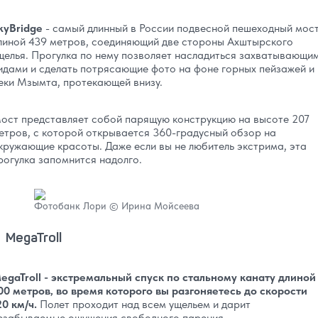
kyBridge
- самый длинный в России подвесной пешеходный мос
линой 439 метров, соединяющий две стороны Ахштырского
щелья. Прогулка по нему позволяет насладиться захватывающи
идами и сделать потрясающие фото на фоне горных пейзажей и
еки Мзымта, протекающей внизу.
ост представляет собой парящую конструкцию на высоте 207
етров, с которой открывается 360-градусный обзор на
кружающие красоты. Даже если вы не любитель экстрима, эта
рогулка запомнится надолго.
Фотобанк Лори © Ирина Мойсеева
MegaTroll
egaTroll - экстремальный спуск по стальному канату длиной
00 метров, во время которого вы разгоняетесь до скорости
20 км/ч.
Полет проходит над всем ущельем и дарит
езабываемые ощущения свободного парения.