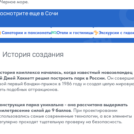
 Черное море.
осмотрите еще в Сочи
Санатории и пансионаты
Отели и гостиницы
Экскурсии с гидо
История создания
стория комплекса началась, когда известный новозеландец
й Джей Хаккетт решил построить парк в России.
Он соверши
вой первый банджи-прыжок в 1986 году и создал целую мирову
еть подобных аттракционов.
онструкция парка уникальна - она рассчитана выдержать
емлетрясение силой до 9 баллов
. При проектировании
спользовались самые современные технологии, а все элементы
егулярно проходят тщательную проверку на безопасность.