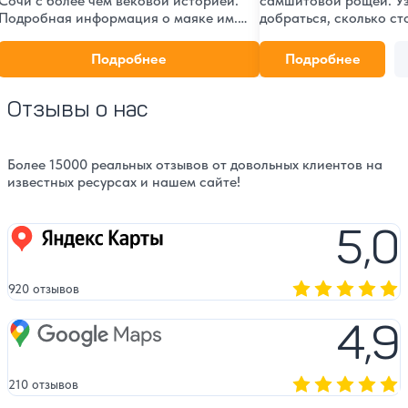
Сочи с более чем вековой историей.
самшитовой рощей. Уз
Подробная информация о маяке им.
добраться, сколько ст
адмирала Комарицына: расположение,
что посмотреть по пут
фотографии, отзывы туристов и советы
ехать.
Подробнее
Подробнее
по посещению.
Отзывы о нас
Более 15000 реальных отзывов от довольных клиентов на
известных ресурсах и нашем сайте!
5,0
Яндекс карты
920 отзывов
Оценка, количест
4,9
Google Maps
210 отзывов
Оценка, количест