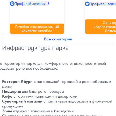
Профилей лечения: 8
Профилей лечен
Санато
Лечебно-оздоровительный
«Адлеркурорт
комплекс АкваЛоо
Дельф
Все санатории
Инфраструктура парка
а территории парка для комфортного отдыха посетителей
редусмотрено все необходимое:
Ресторан Кáури
с панорамной террасой и разнообразным
меню
Пиццерия
для быстрого перекуса
Кафе
с горячими напитками и десертами
Сувенирный магазин
с памятными подарками и фирменной
продукцией
Зоны отдыха
с лавочками и беседками
Смотровые площадки
для наблюдения за прыжками и