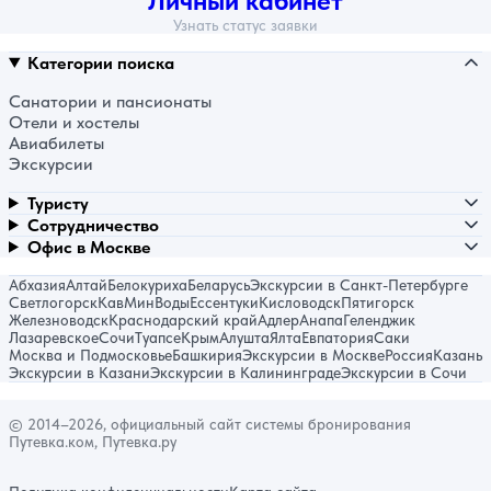
Личный кабинет
Узнать статус заявки
Категории поиска
Санатории и пансионаты
Отели и хостелы
Авиабилеты
Экскурсии
Туристу
Сотрудничество
Офис в Москве
Абхазия
Алтай
Белокуриха
Беларусь
Экскурсии в Санкт-Петербурге
Светлогорск
КавМинВоды
Ессентуки
Кисловодск
Пятигорск
Железноводск
Краснодарский край
Адлер
Анапа
Геленджик
Лазаревское
Сочи
Туапсе
Крым
Алушта
Ялта
Евпатория
Саки
Москва и Подмосковье
Башкирия
Экскурсии в Москве
Россия
Казань
Экскурсии в Казани
Экскурсии в Калининграде
Экскурсии в Сочи
© 2014–2026, официальный сайт системы бронирования
Путевка.ком, Путевка.ру