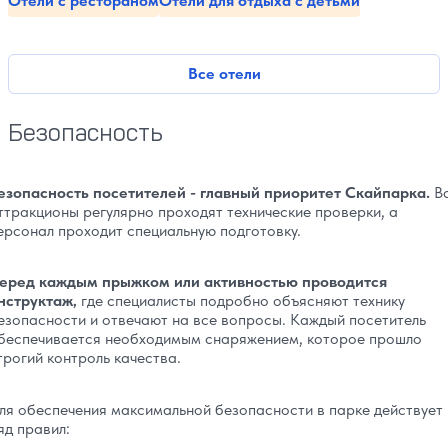
Отели с рестораном
Отели для отдыха с детьми
Все отели
Безопасность
езопасность посетителей - главный приоритет Скайпарка.
В
ттракционы регулярно проходят технические проверки, а
ерсонал проходит специальную подготовку.
еред каждым прыжком или активностью проводится
нструктаж,
где специалисты подробно объясняют технику
езопасности и отвечают на все вопросы. Каждый посетитель
беспечивается необходимым снаряжением, которое прошло
трогий контроль качества.
ля обеспечения максимальной безопасности в парке действует
яд правил: