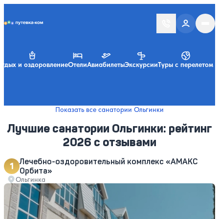
Putevka.com
тдых и оздоровление
Отели
Авиабилеты
Экскурсии
Туры с перелетом
Показать все санатории Ольгинки
Лучшие санатории Ольгинки: рейтинг
2026 с отзывами
Собственный пляж в шаговой доступности
Лечебно-оздоровительный комплекс «АМАКС
Обширная садово-парковая зона для прогулок
Орбита»
Оснащенный современным лечебно-диагностическим оборудо
Ольгинка