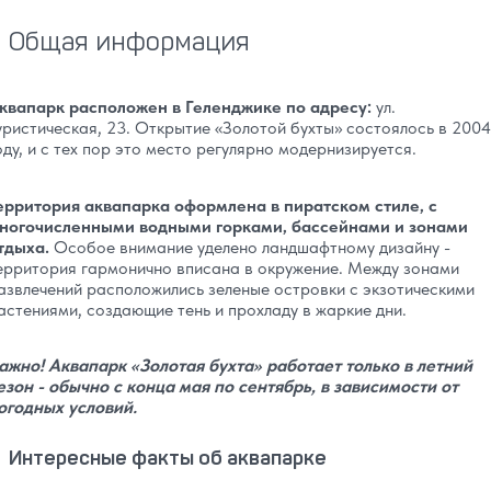
Общая информация
квапарк расположен в Геленджике по адресу:
ул.
уристическая, 23. Открытие «Золотой бухты» состоялось в 2004
оду, и с тех пор это место регулярно модернизируется.
ерритория аквапарка оформлена в пиратском стиле, с
ногочисленными водными горками, бассейнами и зонами
тдыха.
Особое внимание уделено ландшафтному дизайну -
ерритория гармонично вписана в окружение. Между зонами
азвлечений расположились зеленые островки с экзотическими
астениями, создающие тень и прохладу в жаркие дни.
ажно! Аквапарк «Золотая бухта» работает только в летний
езон - обычно с конца мая по сентябрь, в зависимости от
огодных условий.
Интересные факты об аквапарке