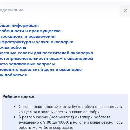
Закры
одержание
бщая информация
собенности и преимущества
ттракционы и развлечения
нфраструктура и услуги аквапарка
ежим работы
олезные советы для посетителей аквапарка
остопримечательности рядом с аквапарком
асто задаваемые вопросы
роведите идеальный день в аквапарке
ак добраться
Рабочее время:
Сезон в аквапарке «Золотая бухта» обычно начинается в
конце мая и заканчивается в конце сентября.
В разгар сезона (июль-август) аквапарк работает
ежедневно с 9:00 до 19:00
, в начале и конце сезона часы
работы могут быть сокращены.