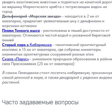
увидеть экзотических животных и подняться на канатной доро
на вершину Маркотхского хребта с потрясающим видом на
город
Дельфинарий «Морская звезда»
- находится в 2 км от
аквапарка, предлагает увлекательные шоу с дельфинами и
морскими котиками
Пляжи Тонкого мыса
- расположены в пешей доступности от
аквапарка. Отличаются чистой водой и ухоженной береговой
линией
Старый парк
в Кабардинке
- тематический архитектурный
комплекс в 15 км от аквапарка, где собраны миниатюры
знаменитых архитектурных сооружений разных эпох
Скала «Парус»
- уникальное природное образование в район
села Прасковеевка (25 км от аквапарка)
В самом Геленджике стоит посетить набережную, признанну
самой длинной в мире, а также дендрарий с редкими видам
растений.
Часто задаваемые вопросы