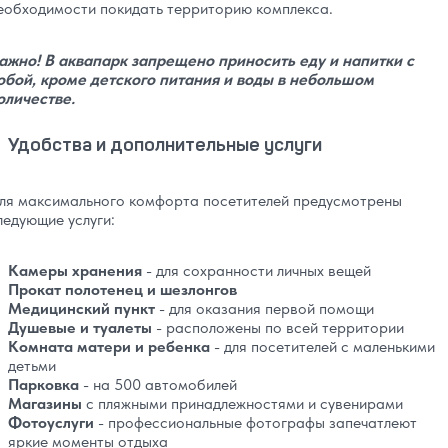
еобходимости покидать территорию комплекса.
ажно! В аквапарк запрещено приносить еду и напитки с
обой, кроме детского питания и воды в небольшом
оличестве.
Удобства и дополнительные услуги
ля максимального комфорта посетителей предусмотрены
ледующие услуги:
Камеры хранения
- для сохранности личных вещей
Прокат полотенец и шезлонгов
Медицинский пункт
- для оказания первой помощи
Душевые и туалеты
- расположены по всей территории
Комната матери и ребенка
- для посетителей с маленькими
детьми
Парковка
- на 500 автомобилей
Магазины
с пляжными принадлежностями и сувенирами
Фотоуслуги
- профессиональные фотографы запечатлеют
яркие моменты отдыха