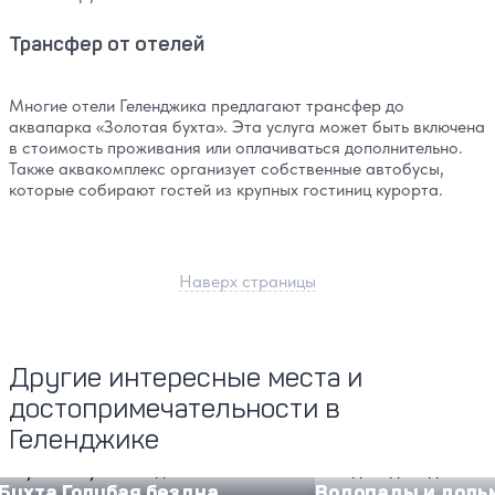
Трансфер от отелей
Многие отели Геленджика предлагают трансфер до
аквапарка «Золотая бухта». Эта услуга может быть включена
в стоимость проживания или оплачиваться дополнительно.
Также аквакомплекс организует собственные автобусы,
которые собирают гостей из крупных гостиниц курорта.
Наверх страницы
Другие интересные места и
достопримечательности в
Геленджике
Бухта Голубая бездна
Водопады и дольмены
Бухта Голубая бездна
Водопады и доль