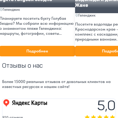
Жане
Геленджик
Геленджик
Планируете посетить бухту Голубая
бездна? Мы собрали всю информацию
Посетите водопады ре
о знаменитом пляже Геленджика:
Краснодарском крае 
маршруты, фотографии, советы
комплекс с каскадами
бывалых туристов и описание
природными ваннами.
природных красот.
информация о маршрут
добраться из Геленджи
Подробнее
Подроб
посещения и советы д
отдыха на лоне приро
Отзывы о нас
Более 15000 реальных отзывов от довольных клиентов на
известных ресурсах и нашем сайте!
5,0
Яндекс карты
920 отзывов