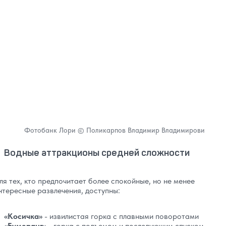
Фотобанк Лори © Поликарпов Владимир Владимирови
Водные аттракционы средней сложности
ля тех, кто предпочитает более спокойные, но не менее
нтересные развлечения, доступны:
«Косичка»
- извилистая горка с плавными поворотами
«Бумеранг»
- горка с подъемом и последующим спуском