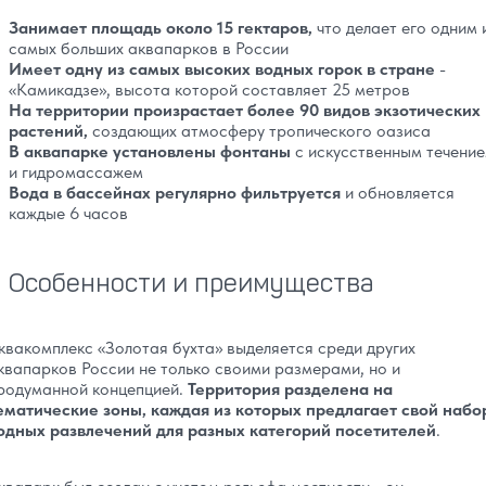
Занимает площадь около 15 гектаров,
что делает его одним 
самых больших аквапарков в России
Имеет одну из самых высоких водных горок в стране
-
«Камикадзе», высота которой составляет 25 метров
На территории произрастает более 90 видов экзотических
растений,
создающих атмосферу тропического оазиса
В аквапарке установлены фонтаны
с искусственным течени
и гидромассажем
Вода в бассейнах регулярно фильтруется
и обновляется
каждые 6 часов
Особенности и преимущества
квакомплекс «Золотая бухта» выделяется среди других
квапарков России не только своими размерами, но и
родуманной концепцией.
Территория разделена на
ематические зоны, каждая из которых предлагает свой набо
одных развлечений для разных категорий посетителей
.