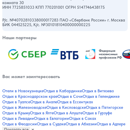
комната 30
ИНН 7725851033 КПП 770201001 ОГРН 5147746438175
Р/с. №40702810338000017283 ПАО «Сбербанк России» г. Москва
БИК 044525225, К/с. №30101810400000000225
Наши партнеры
Вас может заинтересовать
Отели в Новокузнецке
Отдых в Кабардинке
Отдых в Витязево
Отдых в Краснодарском крае
Отдых в Сочи
Отдых в Геленджике
Отдых в Туапсе
Отдых в Анапе
Отдых в Ессентуках
Отдых в Железноводске
Отдых в Кисловодске
Отдых в Пятигорске
Отдых в Крыму
Отдых в Ялте
Отдых в Алуште
Отдых в Гурзуфе
Отдых в Ливадии
Отдых в Евпатории
Отдых в Саках
Отдых в Феодосии
Отдых в Судаке
Отдых в Абхазии
Отдых в Адлере
Показать все