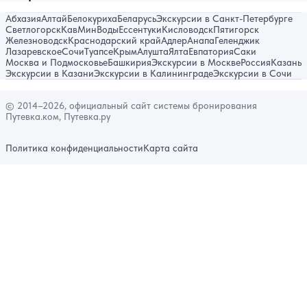
Абхазия
Алтай
Белокуриха
Беларусь
Экскурсии в Санкт-Петербурге
Светлогорск
КавМинВоды
Ессентуки
Кисловодск
Пятигорск
Железноводск
Краснодарский край
Адлер
Анапа
Геленджик
Лазаревское
Сочи
Туапсе
Крым
Алушта
Ялта
Евпатория
Саки
Москва и Подмосковье
Башкирия
Экскурсии в Москве
Россия
Казань
Экскурсии в Казани
Экскурсии в Калининграде
Экскурсии в Сочи
© 2014–2026, официальный сайт системы бронирования
Путевка.ком, Путевка.ру
Политика конфиденциальности
Карта сайта