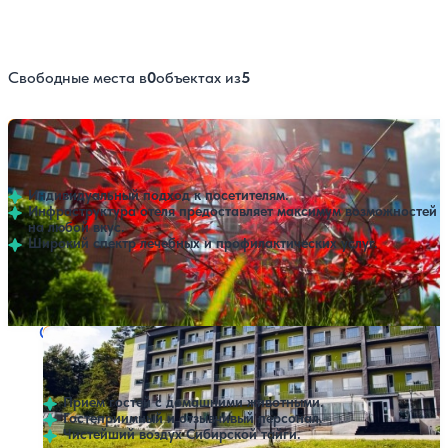
Свободные места в
0
объектах из
5
Санаторий Железнодорожник
Нет цен или свободных мест на выбранные даты
Выбрать другой вариант
4.6
11 отзывов
Новокузнецк
Индивидуальный подход к посетителям.
Инфраструктура отеля предоставляет максимум возможностей
на любой вкус.
Широкий спектр лечебных и профилактических услуг.
Профилей лечения:
7
SPA
Санаторий Сибирская здравница
Нет цен или свободных мест на выбранные даты
Выбрать другой вариант
4.2
71 отзыв
Новокузнецк
Прием гостей с домашними животными.
Гостеприимный и отзывчивый персонал.
Чистейший воздух Сибирской тайги.