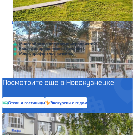
Профилей лечения:
7
Открытый бассейн
SPA
Санаторий Томь-Усинский
Нет цен или свободных мест на выбранные даты
Выбрать другой вариант
3.8
50 отзывов
Новокузнецк
Многообразие досуговых мероприятий.
Квалифицированные сотрудники.
Многопрофильное лечение.
Профилей лечения:
6
Открытый бассейн
SPA
Посмотрите еще в Новокузнецке
Отели и гостиницы
Экскурсии с гидом
Санаторий Топаз
Нет цен или свободных мест на выбранные даты
Выбрать другой вариант
4.2
11 отзывов
Новокузнецк