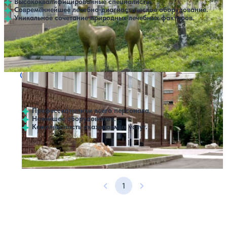
Высококвалифицированные специалисты.
Современнейшее лечебно-диагностическое оборудование.
Уникальное сочетание природных лечебных факторов.
Профилей лечения:
6
Крытый бассейн
Открытый бассейн
SPA
Санаторий Полосухинский
Нет цен или свободных мест на выбранные даты
Выбрать другой вариант
3.8
19 отзывов
Новокузнецк
Профессионализм всего персонала.
Новейшее оборудование.
Комплексность оказываемых услуг.
Профилей лечения:
7
SPA
1
Предыдущая страница
Следующая страница