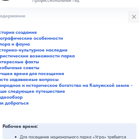
Профессиональный гид
Закры
одержание
стория создания
еографические особенности
лора и фауна
сторико-культурное наследие
уристические возможности парка
нтересные факты
еобычные советы
учшее время для посещения
асто задаваемые вопросы
риродное и историческое богатство на Калужской земле -
аше следующее путешествие
идеообзор
ак добраться
Рабочее время:
Для посещения национального парка «Угра» требуется