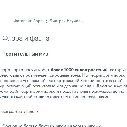
Фотобанк Лори © Дмитрий Неумоин
Флора и фауна
Растительный мир
лора парка насчитывает
более 1000 видов растений
, которые
редставляют различные природные зоны. На территории парка
охраняется уникальный для центральной России растительный
ир, включающий реликтовые и эндемичные виды.
Леса
занимаю
коло 63% территории парка и представлены преимущественно
мешанными хвойно-широколиственными насаждениями.
десь можно увидеть:
Сосновые боры с брусничниками и черничниками