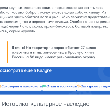
реди крупных млекопитающих в парке можно встретить лося,
абана, косулю, бобра, лисицу, енотовидную собаку, куницу. Из
ищников здесь обитают волк и рысь. Мир пернатых представлен
ак оседлыми, так и перелетными видами. Особенно ценны редки
тицы: черный аист, скопа, орлан-белохвост, большой подорлик,
илин, серый журавль.
Важно!
На территории парка обитает 27 видов
животных и птиц, занесенных в Красную книгу
России, а 86 вида имеют региональную охрану.
осмотрите еще в Калуге
Санатории и пансионаты
Отели и гостиницы
Экскурсии с гидо
Историко-культурное наследие