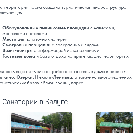
а территории парка создана туристическая инфраструктура,
ключающая:
Оборудованные пикниковые площадки
с навесами,
мангалами и столами
Места
для палаточных лагерей
Смотровые площадки
с прекрасными видами
Визит-центры
с информацией и экспозициями
Гостевые дома
и базы отдыха на прилегающих территориях
ля размещения туристов работают гостевые дома в деревнях
алкино, Озерки, Никола-Ленивец,
а также на многочисленных
уристических базах вблизи границ парка.
Санатории в Калуге
Санаторий Сокол
Санаторий Калуг