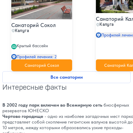
Санаторий Ка
Санаторий Сокол
Калуга
Калуга
Профилей лечени
Крытый бассейн
Профилей лечения: 2
Санаторий Сокол
Санаторий Ка
Все санатории
Интересные факты
В 2002 году парк включен во Всемирную сеть
биосферных
резерватов ЮНЕСКО
Чертово городище
- одно из наиболее загадочных мест парка
представляет собой скопление гигантских валунов высотой до
10 метров, между которыми образовались узкие проходы-