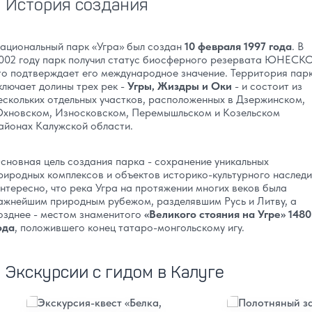
История создания
ациональный парк «Угра» был создан
10 февраля 1997 года
. В
002 году парк получил статус биосферного резервата ЮНЕСКО
то подтверждает его международное значение. Территория пар
ключает долины трех рек -
Угры, Жиздры и Оки
- и состоит из
ескольких отдельных участков, расположенных в Дзержинском,
хновском, Износковском, Перемышльском и Козельском
айонах Калужской области.
сновная цель создания парка - сохранение уникальных
риродных комплексов и объектов историко-культурного наследи
нтересно, что река Угра на протяжении многих веков была
ажнейшим природным рубежом, разделявшим Русь и Литву, а
озднее - местом знаменитого
«Великого стояния на Угре» 1480
ода
, положившего конец татаро-монгольскому игу.
Экскурсии с гидом в Калуге
Подробнее
Подробнее