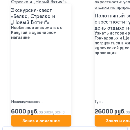
Экскурсия-квест
Полотняный з
«Белка, Стрелка и
окрестности: 
„Новый Вятич“»
день отдыха н
Необычное знакомство с
Калугой в сувенирном
Узнать истории 
магазине
Гончаровых и Ще
погрузиться в ж
купеческой русс
провинции
Индивидуальная
•
Тур
•
6000 руб.
26000 руб.
за экскурсию
за
Заказ и описание
Заказ и оп