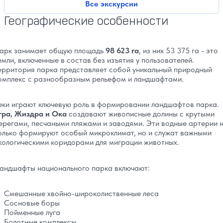
Все экскурсии
Географические особенности
арк занимает общую площадь
98 623 га
, из них 53 375 га - это
емли, включенные в состав без изъятия у пользователей.
ерритория парка представляет собой уникальный природный
омплекс с разнообразным рельефом и ландшафтами.
еки играют ключевую роль в формировании ландшафтов парка.
гра, Жиздра и Ока
создавают живописные долины с крутыми
ерегами, песчаными пляжами и заводями. Эти водные артерии 
олько формируют особый микроклимат, но и служат важными
кологическими коридорами для миграции животных.
андшафты национального парка включают:
Смешанные хвойно-широколиственные леса
Сосновые боры
Пойменные луга
Болотные комплексы