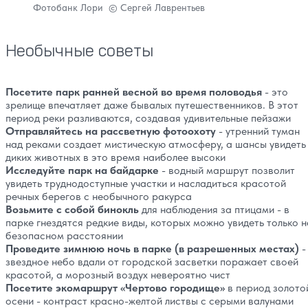
Фотобанк Лори © Сергей Лаврентьев
Необычные советы
Посетите парк ранней весной во время половодья
- это
зрелище впечатляет даже бывалых путешественников. В этот
период реки разливаются, создавая удивительные пейзажи
Отправляйтесь на рассветную фотоохоту
- утренний туман
над реками создает мистическую атмосферу, а шансы увидеть
диких животных в это время наиболее высоки
Исследуйте парк на байдарке
- водный маршрут позволит
увидеть труднодоступные участки и насладиться красотой
речных берегов с необычного ракурса
Возьмите с собой бинокль
для наблюдения за птицами - в
парке гнездятся редкие виды, которых можно увидеть только н
безопасном расстоянии
Проведите зимнюю ночь в парке (в разрешенных местах)
-
звездное небо вдали от городской засветки поражает своей
красотой, а морозный воздух невероятно чист
Посетите экомаршрут «Чертово городище»
в период золото
осени - контраст красно-желтой листвы с серыми валунами