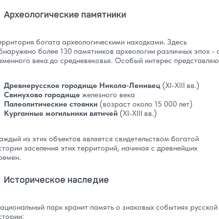
Археологические памятники
ерритория богата археологическими находками. Здесь
бнаружено более 130 памятников археологии различных эпох - 
аменного века до средневековья. Особый интерес представляю
Древнерусское городище Никола-Ленивец
(XI-XIII вв.)
Свинухово городище
железного века
Палеолитические стоянки
(возраст около 15 000 лет)
Курганные могильники вятичей
(XI-XIII вв.)
аждый из этих объектов является свидетельством богатой
стории заселения этих территорий, начиная с древнейших
ремен.
Историческое наследие
ациональный парк хранит память о знаковых событиях русской
стории: