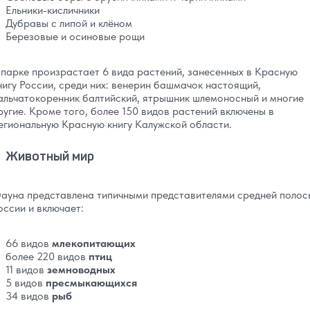
Ельники-кисличники
Дубравы с липой и клёном
Березовые и осиновые рощи
 парке произрастает 6 вида растений, занесенных в Красную
нигу России, среди них: венерин башмачок настоящий,
альчатокоренник балтийский, ятрышник шлемоносный и многие
ругие. Кроме того, более 150 видов растений включены в
егиональную Красную книгу Калужской области.
Животный мир
ауна представлена типичными представителями средней полос
оссии и включает:
66 видов
млекопитающих
более 220 видов
птиц
11 видов
земноводных
5 видов
пресмыкающихся
34 видов
рыб