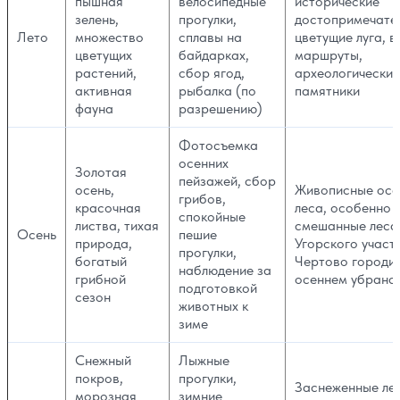
пышная
велосипедные
исторические
зелень,
прогулки,
достопримечател
Лето
множество
сплавы на
цветущие луга, 
цветущих
байдарках,
маршруты,
растений,
сбор ягод,
археологические
активная
рыбалка (по
памятники
фауна
разрешению)
Фотосъемка
осенних
Золотая
пейзажей, сбор
осень,
Живописные осе
грибов,
красочная
леса, особенно 
спокойные
листва, тихая
смешанные леса
Осень
пешие
природа,
Угорского участ
прогулки,
богатый
Чертово городи
наблюдение за
грибной
осеннем убранс
подготовкой
сезон
животных к
зиме
Снежный
Лыжные
покров,
прогулки,
Заснеженные ле
морозная
зимние