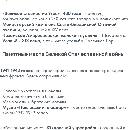
«Великое стояние на Угре» 1480 года
- событие,
ознаменовавшее конец 240-летнего татаро-монгольского ига
Монастырский комплекс Свято-Введенской Оптиной
пустыни
, основанной в XIV веке
Казанская Амвросиевская женская пустынь
в Шамордино
Усадьбы XIX века,
в том числе усадьба Павлищев Бор
Памятные места Великой Отечественной войны
 1941-1943 годах
на территории нынешнего парка проходила
иния фронта. Здесь сохранились:
Полевые укрепления и окопы
Командные пункты и блиндажи
Мемориалы и братские могилы
Музей «Павловский плацдарм»
- место ожесточенных боев
зимой 1942-1943 годов
собое значение имеет
Юхновский укрепрайон,
созданный в