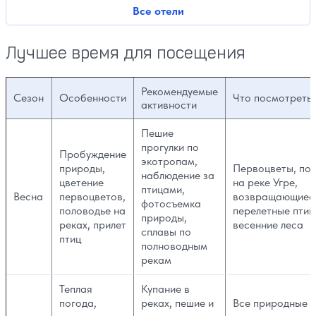
Все отели
Лучшее время для посещения
Рекомендуемые
Сезон
Особенности
Что посмотреть
активности
Пешие
прогулки по
Пробуждение
экотропам,
природы,
Первоцветы, по
наблюдение за
цветение
на реке Угре,
птицами,
Весна
первоцветов,
возвращающиес
фотосъемка
половодье на
перелетные птиц
природы,
реках, прилет
весенние леса
сплавы по
птиц
полноводным
рекам
Теплая
Купание в
погода,
реках, пешие и
Все природные и