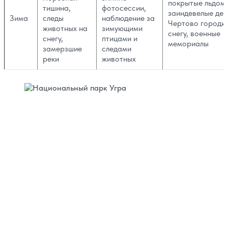
покрытые льдом 
тишина,
фотосессии,
заиндевелые дер
Зима
следы
наблюдение за
Чертово городи
животных на
зимующими
снегу, военные
снегу,
птицами и
мемориалы
замерзшие
следами
реки
животных