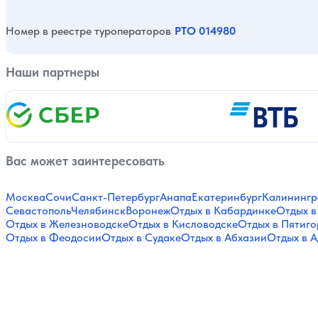
Номер в реестре туроператоров
РТО 014980
Наши партнеры
Вас может заинтересовать
Москва
Сочи
Санкт-Петербург
Анапа
Екатеринбург
Калинингр
Севастополь
Челябинск
Воронеж
Отдых в Кабардинке
Отдых в
Отдых в Железноводске
Отдых в Кисловодске
Отдых в Пятиго
Отдых в Феодосии
Отдых в Судаке
Отдых в Абхазии
Отдых в А