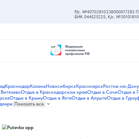
Р/с. №40702810338000017283 П
БИК 044525225, К/с. №3010181
ад
Краснодар
Казань
Новосибирск
Красноярск
Ростов-на-Дону
 Витязево
Отдых в Краснодарском крае
Отдых в Сочи
Отдых в 
рске
Отдых в Крыму
Отдых в Ялте
Отдых в Алуште
Отдых в Гурзу
длере
Показать все