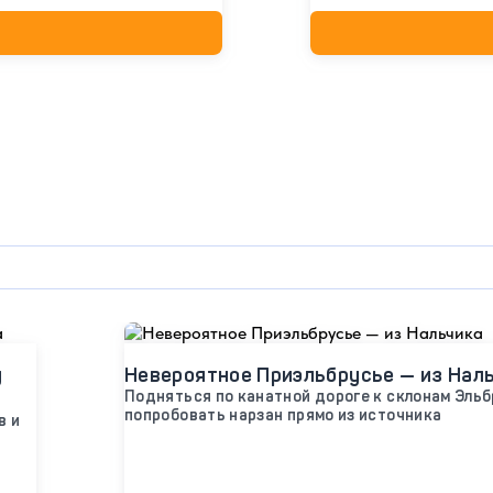
у
Невероятное Приэльбрусье — из Нал
Подняться по канатной дороге к склонам Эльб
попробовать нарзан прямо из источника
в и