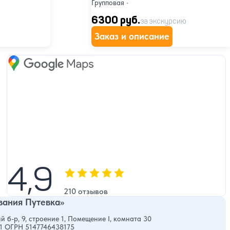
Групповая
•
6300 руб.
за экскурсию
Заказ и описание
Google Maps
4,9
4,9
Оценка, количество звезд:
210 отзывов
ания Путевка»
й б-р, 9, строение 1, Помещение I, комната 30
1 ОГРН 5147746438175