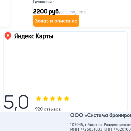
Групповая
•
2200 руб.
за экскурсию
Заказ и описание
Яндекс карты
5,0
5,0
Оценка, количество звезд:
920 отзывов
ООО «Система брониров
107045, г.Москва, Рождественски
ИНН 7725851033 КПП 77020100