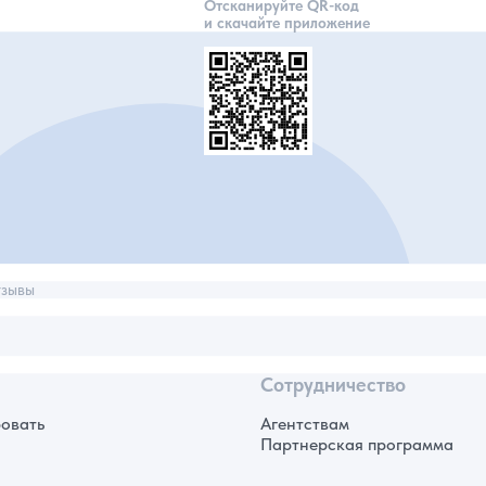
Отсканируйте QR-код
и скачайте приложение
зывы
Сотрудничество
овать
Агентствам
Партнерская программа