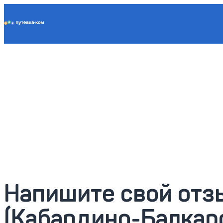
Putevka.com
К санаторию
Напишите свой отзы
(Кабардино-Балкар