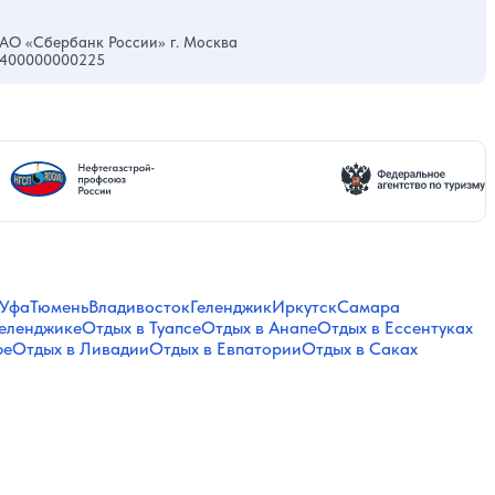
АО «Сбербанк России» г. Москва
0400000000225
Уфа
Тюмень
Владивосток
Геленджик
Иркутск
Самара
Геленджике
Отдых в Туапсе
Отдых в Анапе
Отдых в Ессентуках
фе
Отдых в Ливадии
Отдых в Евпатории
Отдых в Саках