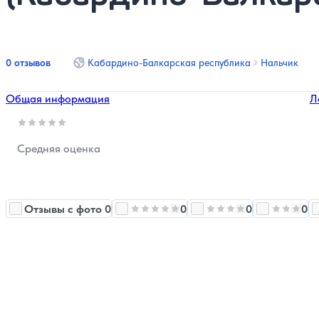
0 отзывов
Кабардино-Балкарская республика
Нальчик
Общая информация
Л
Оценка, количество звезд:
0
Средняя оценка
Отзывы с фото 0
0
0
0
Оценка, количество звезд:
Оценка, количество з
5
Оценка, 