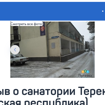
Смотреть все фото
1
в о санатории Тере
ская республика)