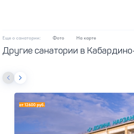
Еще о cанатории:
Фото
На карте
Другие санатории в Кабардино
Санаторий Долина Нарзанов
от 12600 руб.