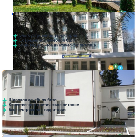
Профилей лечения:
10
Санаторий Дружба
Нет цен или свободных мест на выбранные даты
Выбрать другой вариант
Нальчик
Благоустроенная территория
Современная лечебная база
Индивидуальное диетическое питание
Профилей лечения:
4
Крытый бассейн
Санаторий Детский республиканский Звездочка
Нет цен или свободных мест на выбранные даты
Выбрать другой вариант
Минздрава КБР
4.6
7 отзывов
Нальчик
Широкая лечебная база
Качественное диетическое питание
Благоустроенная территория
Профилей лечения:
2
Крытый бассейн
Санаторий им. Калмыкова