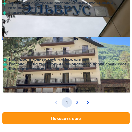
Территория обустроена расположенными ухоженными
газонами и цветочными клумбами
Благоустроенная территория
Профилей лечения:
2
Крытый бассейн
Отель «Crocus» / «Крокус»
Нет цен или свободных мест на выбранные даты
Выбрать другой вариант
4.7
125 отзывов
Терскол
Поблизости конный клуб и «Парк альпак»
Расположен на территории национального парка среди сосен
Комфортабельные номера с балконами
Крытый бассейн
1
2
Предыдущая страница
Следующая страниц
Показать еще