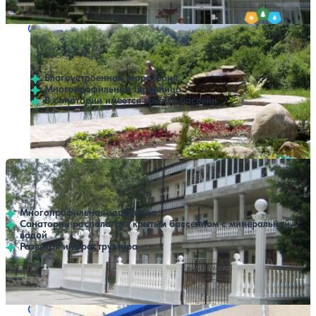
Профилей лечения:
8
Крытый бассейн
Санаторий Нарзан
Нет цен или свободных мест на выбранные даты
Выбрать другой вариант
Нальчик
Благоустроенная территория
Многопрофильная здравница
В санатории имеется крытый бассейн
Профилей лечения:
3
Крытый бассейн
Санаторий Олимп
Нет цен или свободных мест на выбранные даты
Выбрать другой вариант
Нальчик
Многопрофильная здравница
Санаторий располагает крытым бассейном с минеральной
водой
Развитая инфраструктура
Профилей лечения:
7
Крытый бассейн
Санаторий Радуга