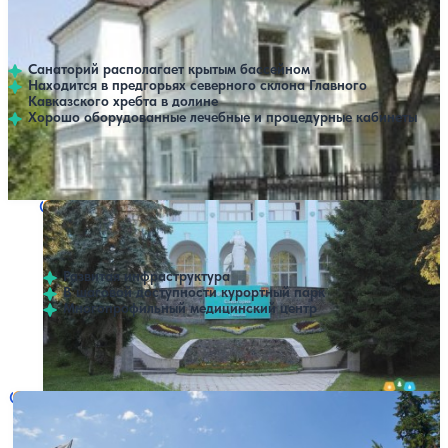
Нет цен или свободных мест на выбранные даты
Выбрать другой вариант
Нальчик
Санаторий располагает крытым бассейном
Находится в предгорьях северного склона Главного
Кавказского хребта в долине
Хорошо оборудованные лечебные и процедурные кабинеты
Профилей лечения:
7
Крытый бассейн
Санаторий им. Кирова
Нет цен или свободных мест на выбранные даты
Выбрать другой вариант
4.7
70 отзывов
Нальчик
Развитая инфраструктура
В шаговой доступности курортный парк
Многопрофильный медицинский центр
Профилей лечения:
6
Крытый бассейн
Санаторий Чайка
Нет цен или свободных мест на выбранные даты
Выбрать другой вариант
4.5
123 отзыва
Нальчик