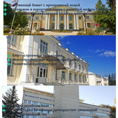
Собственный бювет с минеральной водой
Расположен в курортном парке с развитой инфраструктурой
Располагает инновационной лечебно-диагностической базой
Профилей лечения:
9
Крытый бассейн
SPA
Санаторно-курортный комплекс Курорт Нальчик
Нет цен или свободных мест на выбранные даты
Выбрать другой вариант
4.5
14 отзывов
Нальчик
Благоустроенная территория
Многопрофильный медицинский центр
Развитая инфраструктура
Профилей лечения:
5
Санаторий Ленинград
Нет цен или свободных мест на выбранные даты
Выбрать другой вариант
4.4
54 отзыва
Нальчик
Широкая лечебная база
На территории лечебницы произрастает смешанный
лиственно-хвойный лес