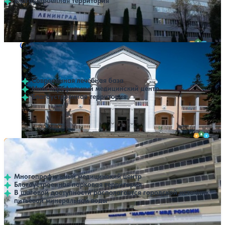
Благоустроенная территория
Профилей лечения:
7
Крытый бассейн
Санаторий Маяк
Нет цен или свободных мест на выбранные даты
Выбрать другой вариант
3.8
137 отзывов
Нальчик
Современная лечебная база
Многопрофильный медицинский центр
Благоустроенная территория
Профилей лечения:
11
Открытый бассейн
Санаторий Нальчик МВД РФ
Нет цен или свободных мест на выбранные даты
Выбрать другой вариант
5
1 отзыв
Нальчик
Многопрофильный медицинский центр
Благоустроенная парковая территория
В шаговой доступности располагается городской источник
питьевой минеральной воды