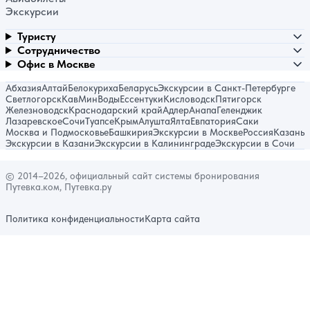
Экскурсии
Туристу
Сотрудничество
Офис в Москве
Абхазия
Алтай
Белокуриха
Беларусь
Экскурсии в Санкт-Петербурге
Светлогорск
КавМинВоды
Ессентуки
Кисловодск
Пятигорск
Железноводск
Краснодарский край
Адлер
Анапа
Геленджик
Лазаревское
Сочи
Туапсе
Крым
Алушта
Ялта
Евпатория
Саки
Москва и Подмосковье
Башкирия
Экскурсии в Москве
Россия
Казань
Экскурсии в Казани
Экскурсии в Калининграде
Экскурсии в Сочи
© 2014–2026, официальный сайт системы бронирования
Путевка.ком, Путевка.ру
Политика конфиденциальности
Карта сайта