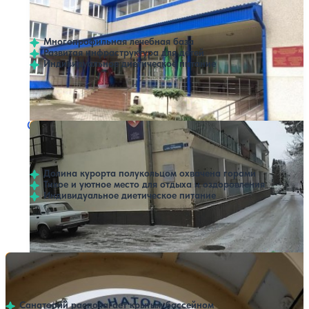
Нет цен или свободных мест на выбранные даты
Выбрать другой вариант
4.6
12 отзывов
Нальчик
Многопрофильная лечебная база
Развитая инфраструктура для детей
Индивидуальное диетическое питание
Профилей лечения:
8
Санаторий Терек
Нет цен или свободных мест на выбранные даты
Выбрать другой вариант
Нальчик
Долина курорта полукольцом охвачена горами
Тихое и уютное место для отдыха и оздоровления
Индивидуальное диетическое питание
Профилей лечения:
2
Санаторий Эльбрус
Нет цен или свободных мест на выбранные даты
Выбрать другой вариант
Нальчик
Санаторий располагает крытым бассейном