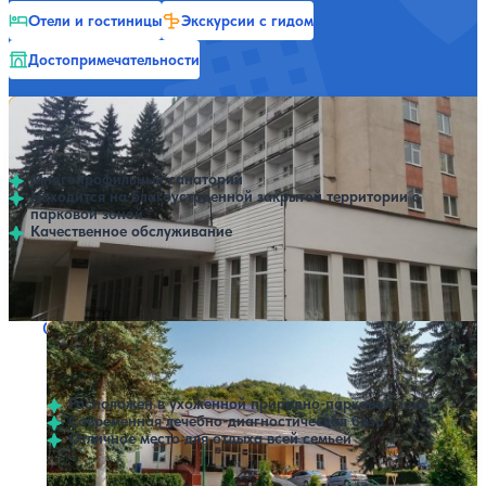
Отели и гостиницы
Экскурсии с гидом
Достопримечательности
Санаторий Грушевая роща
Нет цен или свободных мест на выбранные даты
Выбрать другой вариант
4.2
229 отзывов
Нальчик
Многопрофильный санаторий
Находится на благоустроенной закрытой территории с
парковой зоной
Качественное обслуживание
Профилей лечения:
13
Крытый бассейн
Санаторий Долинск
Нет цен или свободных мест на выбранные даты
Выбрать другой вариант
4.2
298 отзывов
Нальчик
Расположен в ухоженной природно-парковой зоне
Современная лечебно-диагностическая база
Отличное место для отдыха всей семьей