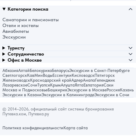
Категории поиска
Санатории и пансионаты
Отели и хостелы
Авиабилеты
Экскурсии
Туристу
Сотрудничество
Офис в Москве
Абхазия
Алтай
Белокуриха
Беларусь
Экскурсии в Санкт-Петербурге
Светлогорск
КавМинВоды
Ессентуки
Кисловодск
Пятигорск
Железноводск
Краснодарский край
Адлер
Анапа
Геленджик
Лазаревское
Сочи
Туапсе
Крым
Алушта
Ялта
Евпатория
Саки
Москва и Подмосковье
Башкирия
Экскурсии в Москве
Россия
Казань
Экскурсии в Казани
Экскурсии в Калининграде
Экскурсии в Сочи
© 2014–2026, официальный сайт системы бронирования
Путевка.ком, Путевка.ру
Политика конфиденциальности
Карта сайта