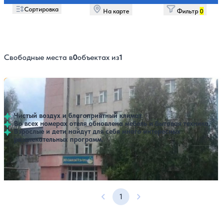
Сортировка
На карте
Фильтр
0
Свободные места в
0
объектах из
1
Санаторий Усть-Кут
Нет цен или свободных мест на выбранные даты
Выбрать другой вариант
4.5
23 отзыва
Усть-Кут
Чистый воздух и благоприятный климат.
Во всех номерах отеля обновлена мебель и бытовая техника.
Взрослые и дети найдут для себя много интересных
развлекательных программ.
Профилей лечения:
6
Крытый бассейн
SPA
1
Предыдущая страница
Следующая страница