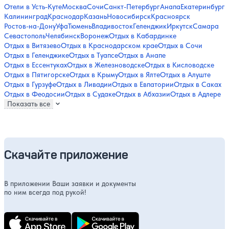
Отели в Усть-Куте
Москва
Сочи
Санкт-Петербург
Анапа
Екатеринбург
Калининград
Краснодар
Казань
Новосибирск
Красноярск
Ростов-на-Дону
Уфа
Тюмень
Владивосток
Геленджик
Иркутск
Самара
Севастополь
Челябинск
Воронеж
Отдых в Кабардинке
Отдых в Витязево
Отдых в Краснодарском крае
Отдых в Сочи
Отдых в Геленджике
Отдых в Туапсе
Отдых в Анапе
Отдых в Ессентуках
Отдых в Железноводске
Отдых в Кисловодске
Отдых в Пятигорске
Отдых в Крыму
Отдых в Ялте
Отдых в Алуште
Отдых в Гурзуфе
Отдых в Ливадии
Отдых в Евпатории
Отдых в Саках
Отдых в Феодосии
Отдых в Судаке
Отдых в Абхазии
Отдых в Адлере
Показать все
Скачайте приложение
В приложении Ваши заявки и документы
по ним всегда под рукой!