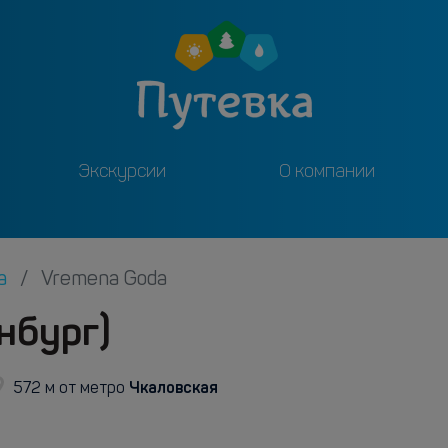
Экскурсии
О компании
га
Vremena Goda
нбург)
Чкаловская
572 м от метро