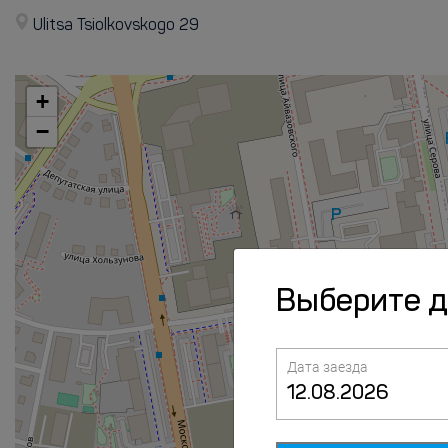
Ulitsa Tsiolkovskogo 29
+
−
Выберите 
Дата заезда