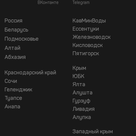
ВКонтакте
Telegram
Россия
КавМинВоды
Ессентуки
Беларусь
Железноводск
Подмосковье
Кисловодск
Алтай
Пятигорск
Абхазия
Крым
Краснодарский край
ЮБК
Сочи
Ялта
Геленджик
Алушта
Туапсе
Гурзуф
Анапа
Ливадия
Алупка
Западный крым