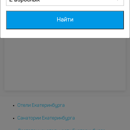
2 взрослых
Апартаменты Глобус на Самоцветном
Бульваре
Найти
Самоцветный бульвар, д. 5, Екатеринбург
Отели Екатеринбурга
Санатории Екатеринбурга