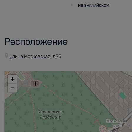
на английском
Расположение
улица Московская, д.75
+
−