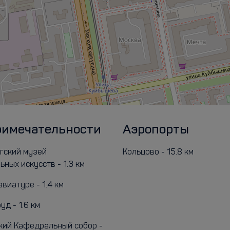
римечательности
Аэропорты
гский музей
Кольцово - 15.8 км
ных искусств - 1.3 км
виатуре - 1.4 км
уд - 1.6 км
кий Кафедральный собор -