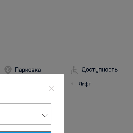
Доступность
Парковка
×
Лифт
Парковка
Бесплатная
общественная
парковка поблизости