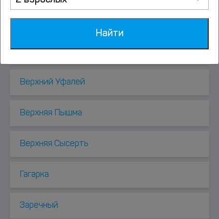
2 взрослых
Берёзовский
Найти
Билимбай
Верхний Уфалей
Верхняя Пышма
Верхняя Сысерть
Гагарка
Заречный