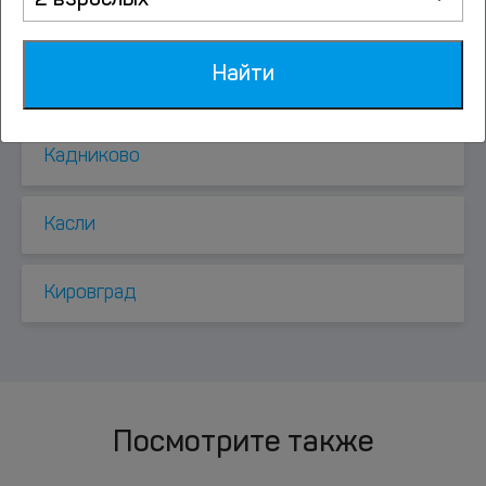
2 взрослых
Гагарка
Найти
Заречный
Кадниково
Касли
Кировград
Посмотрите также