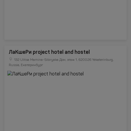
ЛаKшеРи project hotel and hostel
132 Ulitsa Mamina-Sibiryaka Дом, этаж 1, 620026 Yekaterinburg,
Russia, Екатеринбург