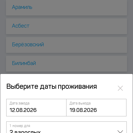
Арамиль
Асбест
Берёзовский
Билимбай
Верхний Уфалей
×
Выберите даты проживания
Верхняя Пышма
Дата заезда
Дата выезда
Верхняя Сысерть
1 номер для