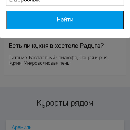
2 взрослых
Далеко ли Хостел Радуга расположен
от аэропорта, ж/д вокзала и метро?
Найти
Ближайший аэропорт: Кольцово (16.9 км).
Ближайшие станции метро: Площадь 1905 года (2.1
км), Геологическая (2.2 км), Динамо (2.7 км).
Есть ли кухня в хостеле Радуга?
Питание: Бесплатный чай/кофе; Общая кухня;
Кухня; Микроволновая печь;
Курорты рядом
Арамиль