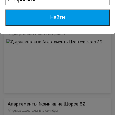
2 взрослых
Найти
Двухкомнатные Апартаменты Циолковского
36
улица Циолковского 36, Екатеринбург
Апартаменты 1комн кв на Щорса 62
улица Щорса, д.62, Екатеринбург