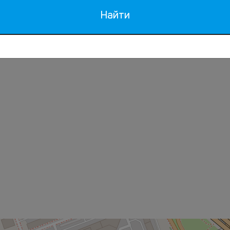
здоровье
Размещение
Найти
подходит для семей/
Аптечка первой
детей
помощи