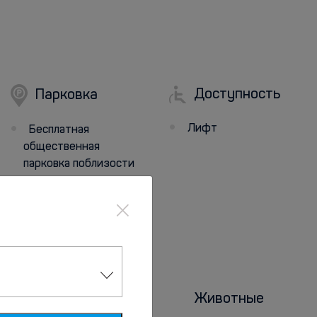
Доступность
Парковка
Лифт
Бесплатная
общественная
парковка поблизости
×
Санитарные
Животные