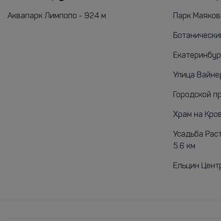
Аквапарк Лимпопо - 924 м
Парк Маяковс
Ботанический
Екатеринбург
Улица Вайнер
Городской пр
Храм на Кров
Усадьба Рас
5.6 км
Ельцин Центр