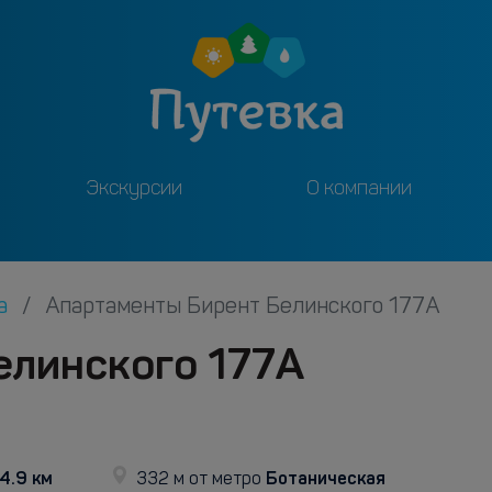
Экскурсии
О компании
га
Апартаменты Бирент Белинского 177А
елинского 177А
4.9 км
Ботаническая
332 м от метро