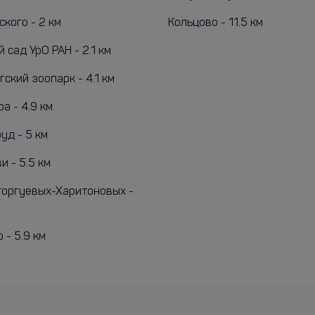
кого - 2 км
Кольцово - 11.5 км
 сад УрО РАН - 2.1 км
ский зоопарк - 4.1 км
а - 4.9 км
уд - 5 км
и - 5.5 км
торгуевых-Харитоновых -
 - 5.9 км