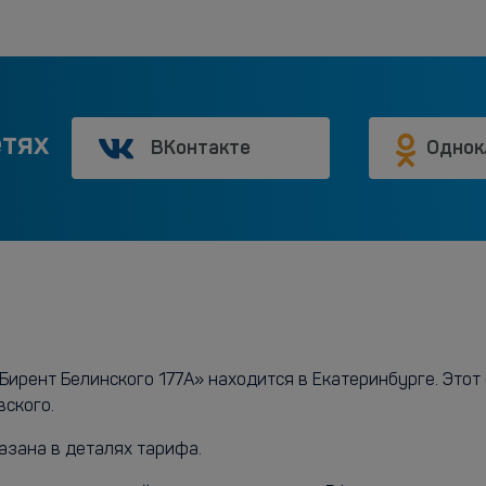
етях
ВКонтакте
Однок
ирент Белинского 177А» находится в Екатеринбурге. Этот о
вского.
азана в деталях тарифа.