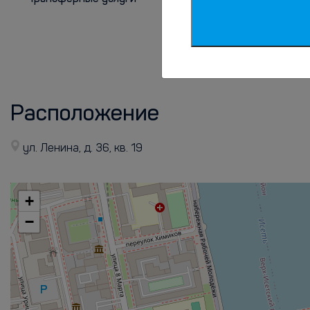
на русском
на английском
Расположение
ул. Ленина, д. 36, кв. 19
+
−