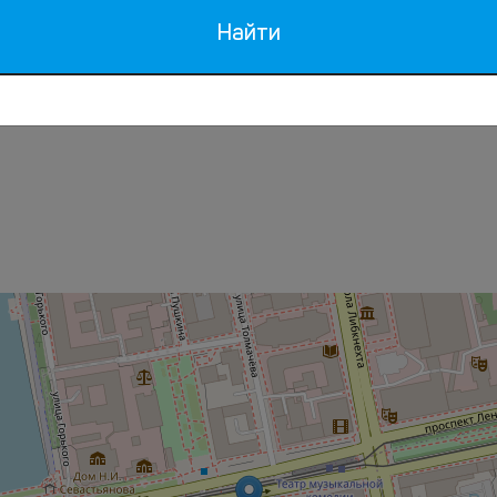
подходит для семей/
домашними животными
Найти
детей
не допускается
Детские телеканалы