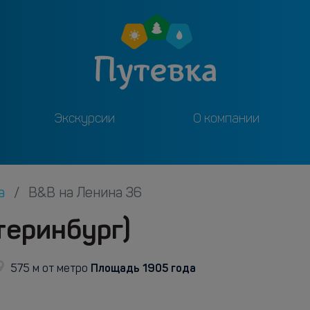
Экскурсии
О компании
га
B&B на Ленина 36
теринбург)
Площадь 1905 года
575 м от метро