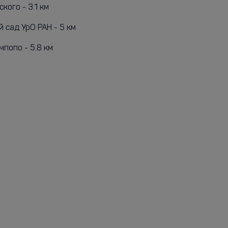
кого - 3.1 км
 сад УрО РАН - 5 км
попо - 5.8 км