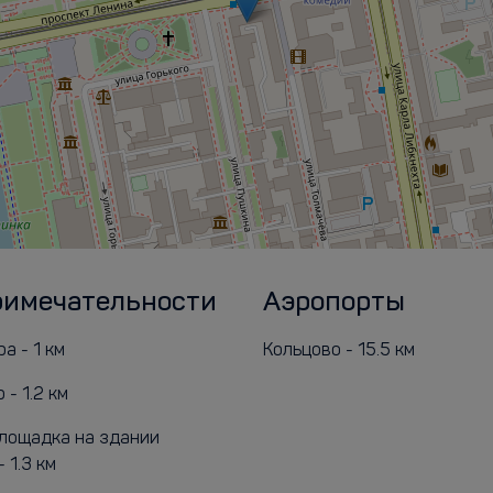
римечательности
Аэропорты
а - 1 км
Кольцово - 15.5 км
 - 1.2 км
лощадка на здании
 1.3 км