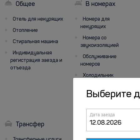
Общее
В номерах
Отель для некурящих
Номера для
некурящих
Отопление
Номера со
Стиральная машина
звукоизоляцией
Индивидуальная
Обслуживание
регистрация заезда и
номеров
отъезда
Холодильник
Семейные номера
Выберите 
Фен
Постельное белье
Дата заезда
Трансфер
Персонал
говорит
Трансферные услуги