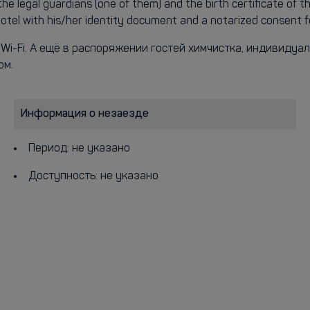
he legal guardians (one of them) and the birth certificate of t
hotel with his/her identity document and a notarized consent f
 Wi-Fi. А ещё в распоряжении гостей химчистка, индивиду
ом.
Информация о незаезде
Период: не указано
Доступность: не указано