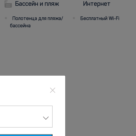
Бассейн и пляж
Интернет
Полотенца для пляжа/
Бесплатный Wi-Fi
бассейна
×