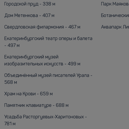
Городской пруд - 338 м
Парк Маяковс
Дом Метенкова - 407 м
Ботанический
Свердловская филармония - 467 м
Аквапарк Лим
Екатеринбургский театр оперы и балета
- 497 м
Екатеринбургский музей
изобразительных искусств - 499 м
Объединённый музей писателей Урала -
568 м
Храм на Крови - 659 м
Памятник клавиатуре - 688 м
Усадьба Расторгуевых-Харитоновых -
781 м