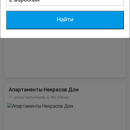
2 взрослых
Апартаменты NG на Ивана Ярыгина
улица Ярыгина, дом 17, Абакан
Найти
Апартаменты Некрасов Дом
улица Чертыгашева, д. 166, Абакан