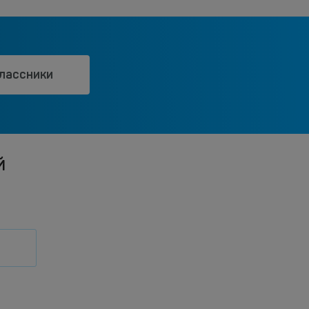
лассники
й