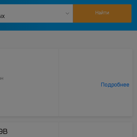
Найти
ых
ан
Подробнее
 9B