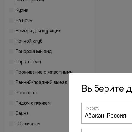
регистрации
Кухня
На ночь
Номера для курящих
Ночной клуб
Панорамный вид
Парк-отели
Проживание с животными
Ранний/поздний выезд
Выберите 
Ресторан
Рядом с пляжем
Курорт:
Сауна
С балконом