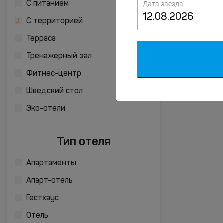
Дата заезда
С питанием
С территорией
Терраса
Тренажерный зал
Фитнес-центр
Шведский стол
Эко-отели
Тип отеля
Апартаменты
Апарт-отель
Гестхаус
Отель