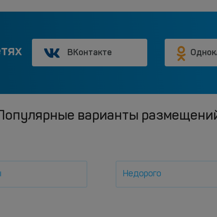
етях
ВКонтакте
Однок
Популярные варианты размещени
ы
Недорого