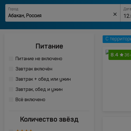
Город:
Дата
×
С территор
Питание
8.4
36
Питание не включено
Завтрак включён
Завтрак + обед или ужин
Завтрак, обед и ужин
Всё включено
Количество звёзд