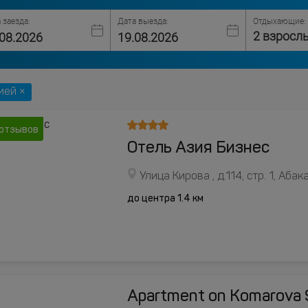
 заезда:
Дата выезда:
Отдыхающие:
2 взросл
ией ×
 отзывов
Отель Азия Бизнес
Улица Кирова , д.114, стр. 1, Абак
до центра 1.4 км
Apartment on Komarova