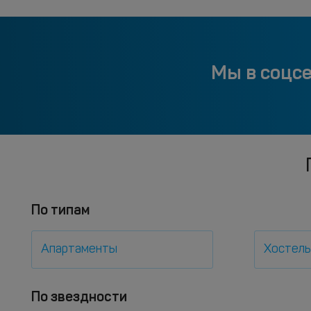
Мы в соцс
По типам
Апартаменты
Хостел
По звездности