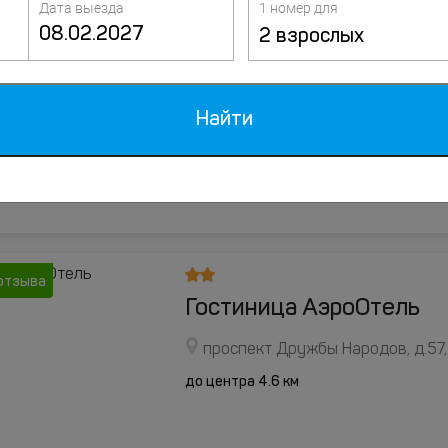
Дата выезда
1 номер для
2 взрослых
ценки
Отель Север
Улица Аскизская, д.248А, Абака
Найти
до центра 6.3 км
отзыва
Гостиница АэроОтель
проспект Дружбы Народов, д.57,
до центра 4.6 км