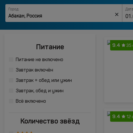
Город:
Дата
×
9.4
Питание
35
Питание не включено
Завтрак включён
Завтрак + обед или ужин
Завтрак, обед и ужин
Всё включено
9.4
12
Количество звёзд