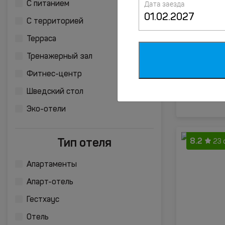
Дата заезда
С питанием
8.3
3 о
С территорией
Терраса
Тренажерный зал
Фитнес-центр
Шведский стол
Эко-отели
Тип отеля
8.2
23 
Апартаменты
Апарт-отель
Гестхаус
Отель