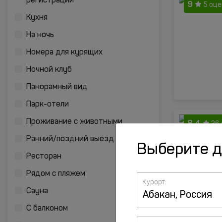
регистрации
9
5 оце
Кухня
На ночь
Номера для курящих
Ночной клуб
Панорамный вид
Парк-отели
8.4
Проживание с животными
36
Ранний/поздний выезд
Выберите 
Ресторан
Рядом с пляжем
Курорт:
Сауна
С балконом