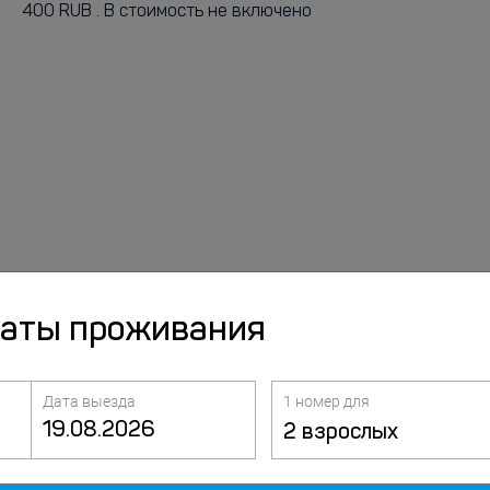
400 RUB . В стоимость не включено
даты проживания
Дата выезда
1 номер для
2 взрослых
Услуги и
Питание
удобства