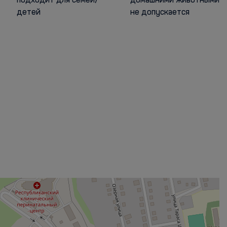
подходит для семей/
домашними животными
детей
не допускается