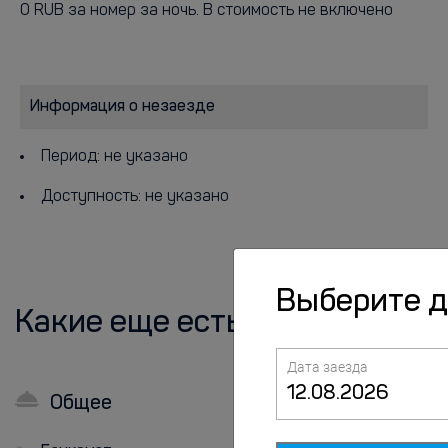
0 RUB за номер за ночь. В стоимость не включено
Информация о незаезде
Период: не указано
Доступность: не указано
Выберите 
Какие еще есть удобства?
Дата заезда
Общее
В номерах