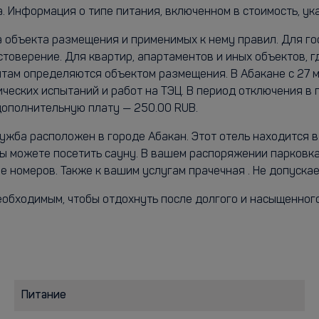
. Информация о типе питания, включенном в стоимость, ук
а объекта размещения и применимых к нему правил. Для г
стоверение. Для квартир, апартаментов и иных объектов, 
нтам определяются объектом размещения. В Абакане с 27 
ческих испытаний и работ на ТЭЦ. В период отключения в 
дополнительную плату — 250.00 RUB.
ба расположен в городе Абакан. Этот отель находится в 
Вы можете посетить сауну. В вашем распоряжении парковка
 номеров. Также к вашим услугам прачечная . Не допускае
еобходимым, чтобы отдохнуть после долгого и насыщенного
Питание