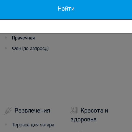
Кафе
Найти
Гладильные
Торговый автомат с
принадлежности
закусками/напитками
Гладильные услуги
Прачечная
Фен (по запросу)
Развлечения
Красота и
здоровье
Терраса для загара