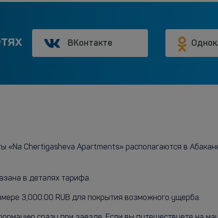
етях
ВКонтакте
Однок
 «Na Chertigasheva Apartments» располагаются в Абакане
азана в деталях тарифа.
змере 3,000.00 RUB для покрытия возможного ущерба.
нформацию сразу при заезде. Если вы путешествуете на м