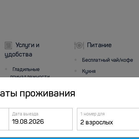
Услуги и
Питание
удобства
Бесплатный чай/кофе
Гладильные
Кухня
принадлежности
Микроволновая печь
Гладильные услуги
даты проживания
Фен (по запросу)
Утюг
Дата выезда
1 номер для
2 взрослых