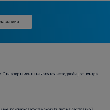
лассники
. Эти апартаменты находятся неподалёку от центра
ашине, припарковаться можно будет на бесплатной