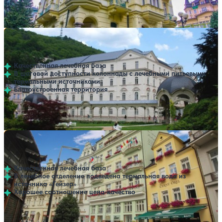
Профилей лечения:
3
Санаторий Sadovy Pramen
Нет цен или свободных мест на выбранные даты
Выбрать другой вариант
Карловы Вары
Качественная лечебная база
В шаговой доступности колоннады с лечебными питьевыми
термальными источниками
Благоустроенная территория
Профилей лечения:
3
Санаторий Purkyne
Нет цен или свободных мест на выбранные даты
Выбрать другой вариант
Карловы Вары
Качественная лечебная база
В лечебное отделение подведена термальная вода из
источника «Гейзер»
Хорошее соотношение цена-качество
Профилей лечения:
3