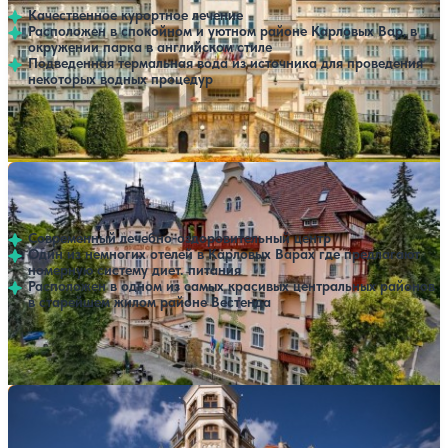
Качественное курортное лечение
Расположен в спокойном и уютном районе Карловых Вар, в
окружении парка в английском стиле
Подведенная термальная вода из источника для проведения
некоторых водных процедур
Профилей лечения:
3
Крытый бассейн
SPA
Санаторий Villa Smetana
Нет цен или свободных мест на выбранные даты
Выбрать другой вариант
Карловы Вары
Современный лечебно-оздоровительный центр
Один из немногих отелей в Карловых Варах где предлагают
номерную систему диет. питания
Расположен в одном из самых красивых центральных районов
в старейшем жилом районе Вестенда
Профилей лечения:
3
Крытый бассейн
SPA
Санаторий Ambassador (Grandhotel Ambassador
Нет цен или свободных мест на выбранные даты
Выбрать другой вариант
Narodni Dum)