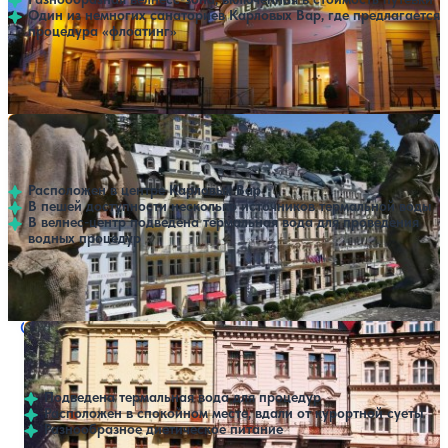
Один из немногих санаториев Карловых Вар, где предлагается
процедура «флоатинг»
Профилей лечения:
3
Крытый бассейн
SPA
Санаторий ASTORIA Hotel & Medical Spa
Нет цен или свободных мест на выбранные даты
Выбрать другой вариант
Карловы Вары
Расположен в центре Карловых Вар
В пешей доступности несколько источников термальной воды
В велнес-центр подведена термальная вода для проведения
водных процедур
Профилей лечения:
3
Крытый бассейн
SPA
Санаторий Cajkovskij
Нет цен или свободных мест на выбранные даты
Выбрать другой вариант
Карловы Вары
Подведена термальная вода для процедур
Расположен в спокойном месте, вдали от курортной суеты
Разнообразное диетическое питание