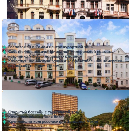
Профилей лечения:
3
Крытый бассейн
SPA
Санаторий Spa and Wellness Hotel Karlsbad Grande
Нет цен или свободных мест на выбранные даты
Выбрать другой вариант
Madonna
Карловы Вары
Расположен в Самом центре курортной зоны
Собственная подача природной минеральной воды из
источника VŘÍDLO напрямую к ваннам
Качественное обслуживание и комфортабельные номера со
своим собственным стилем
Профилей лечения:
3
SPA
Санаторий Thermal
Нет цен или свободных мест на выбранные даты
Выбрать другой вариант
Карловы Вары
Открытый бассейн с термальной водой
Качественная лечебная база
Крупнейший конгресс-центр в Западной Чехии