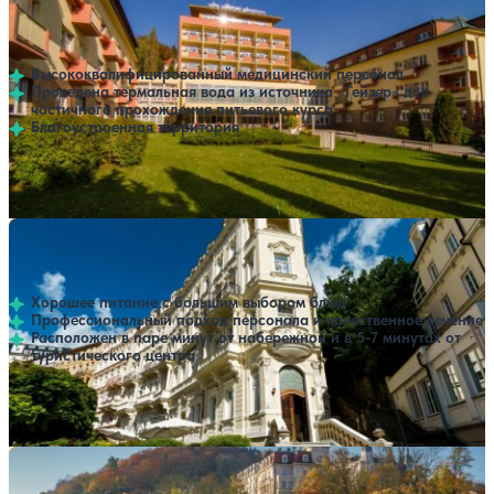
Нет цен или свободных мест на выбранные даты
Выбрать другой вариант
Карловы Вары
Высококвалифицированный медицинский персонал
Проведена термальная вода из источника «Гейзер» для
частичного прохождения питьевого курса
Благоустроенная территория
Профилей лечения:
3
Крытый бассейн
SPA
Санаторий Anglicky Dvur (Английский двор)
Нет цен или свободных мест на выбранные даты
Выбрать другой вариант
Карловы Вары
Хорошее питание с большим выбором блюд
Профессиональный подход персонала и качественное лечение
Расположен в паре минут от набережной и в 5-7 минутах от
туристического центра
Профилей лечения:
3
SPA
Санаторий Windsor Medical Complex and Spa Hotel
Нет цен или свободных мест на выбранные даты
Выбрать другой вариант