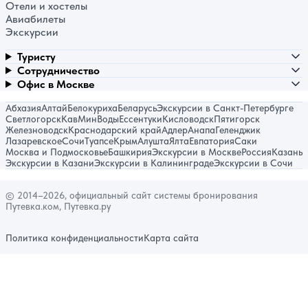
Отели и хостелы
Авиабилеты
Экскурсии
Туристу
Сотрудничество
Офис в Москве
Абхазия
Алтай
Белокуриха
Беларусь
Экскурсии в Санкт-Петербурге
Светлогорск
КавМинВоды
Ессентуки
Кисловодск
Пятигорск
Железноводск
Краснодарский край
Адлер
Анапа
Геленджик
Лазаревское
Сочи
Туапсе
Крым
Алушта
Ялта
Евпатория
Саки
Москва и Подмосковье
Башкирия
Экскурсии в Москве
Россия
Казань
Экскурсии в Казани
Экскурсии в Калининграде
Экскурсии в Сочи
© 2014–2026, официальный сайт системы бронирования
Путевка.ком, Путевка.ру
Политика конфиденциальности
Карта сайта