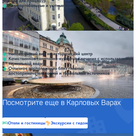
вода для процедур
Комфортабельные и уютные номера
Профилей лечения:
3
Санаторий Central
Нет цен или свободных мест на выбранные даты
Выбрать другой вариант
Карловы Вары
Неповторимый вид на исторический центр
Качественное санаторно-курортное лечение с использованием
термальной воды
Отличное расположение близ главных
достопримечательностей и термальных источников
Профилей лечения:
3
Крытый бассейн
SPA
Посмотрите еще в Карловых Варах
Отели и гостиницы
Экскурсии с гидом
Санаторий Sanssouci