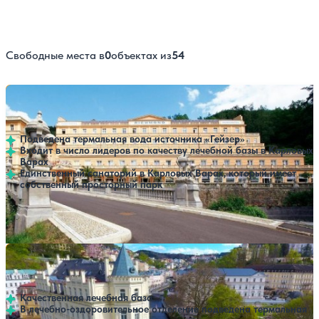
Свободные места в
0
объектах из
54
Санаторий Richmond
Нет цен или свободных мест на выбранные даты
Выбрать другой вариант
Карловы Вары
Подведена термальная вода источника «Гейзер»
Входит в число лидеров по качеству лечебной базы в Карловых
Варах
Единственный санаторий в Карловых Варах, который имеет
собственный просторный парк
Профилей лечения:
3
Крытый бассейн
SPA
Санаторий Pavlov
Нет цен или свободных мест на выбранные даты
Выбрать другой вариант
Карловы Вары
Качественная лечебная база
В лечебно-оздоровительное отделение подведена термальная