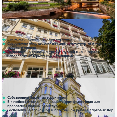
Профилей лечения:
3
Крытый бассейн
Открытый бассейн
SPA
Санаторий Ulrika
Нет цен или свободных мест на выбранные даты
Выбрать другой вариант
Карловы Вары
Высококвалифицированный персонал
Современно оборудованный санаторно-курортный комплекс
высокого уровня
Расположен в самом центре культурной жизни города,
неподалеку от термальных источников
Профилей лечения:
3
Крытый бассейн
SPA
Санаторий Mignon
Нет цен или свободных мест на выбранные даты
Выбрать другой вариант
Карловы Вары
Собственной закрытая территория
В лечебное отделение подведена термальная вода для
проведения водных процедур
Расположен в спокойном и престижном районе Карловых Вар