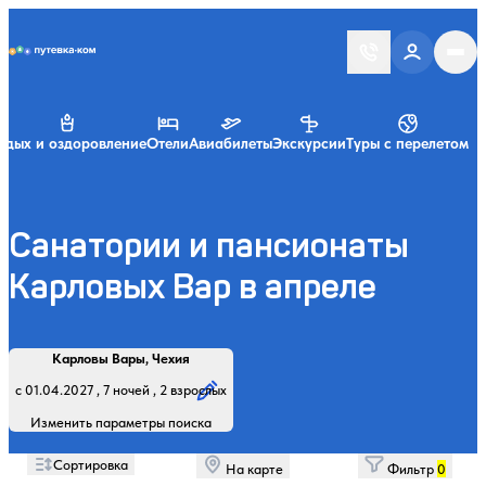
Putevka.com
тдых и оздоровление
Отели
Авиабилеты
Экскурсии
Туры с перелетом
Санатории и пансионаты
Карловых Вар в апреле
Найти
Регион, курорт или название
Профиль лечения:
Отдыхающие:
Дата заезда:
Кол-во ночей:
Карловы Вары, Чехия
Начните вводить название региона, курорта или объекта
с 01.04.2027 , 7 ночей , 2 взрослых
Изменить параметры поиска
Сортировка
На карте
Фильтр
0