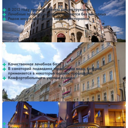
Карловы Вары
В 2015 году прошел полную реконструкцию
Лечебные процедуры предоставляются без выходных
Рядом много магазинов, кафе и ресторанов
Профилей лечения:
4
Крытый бассейн
SPA
Санаторий Venus
Нет цен или свободных мест на выбранные даты
Выбрать другой вариант
Карловы Вары
Качественная лечебная база
В санаторий подведена термальная вода, которая
применяется в некоторых водных процедурах
Комфортабельные и уютные номера
Профилей лечения:
3
Крытый бассейн
Санаторий Ambiente
Нет цен или свободных мест на выбранные даты
Выбрать другой вариант
Карловы Вары
Находится в историческом центре курорта
Разнообразная велнесс-зона, включенная в стоимость путевки