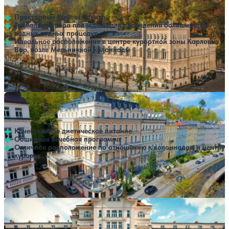
Карловы Вары
Просторный Wellness-центр
Термальная вода подведена для проведения большинства
водных водных процедур
Идеальное расположение в центре курортной зоны Карловых
Вар, возле Мельничной колоннады
Профилей лечения:
3
Крытый бассейн
SPA
Санаторий Humboldt Park Hotel & Spa
Нет цен или свободных мест на выбранные даты
Выбрать другой вариант
Карловы Вары
Качественное диетическое питание
Обширная лечебная программа
Отличное расположение по отношению к колоннадам и центру
курорта
Профилей лечения:
3
Крытый бассейн
SPA
Санаторий Imperial
Нет цен или свободных мест на выбранные даты
Выбрать другой вариант
5
1 отзыв
Карловы Вары