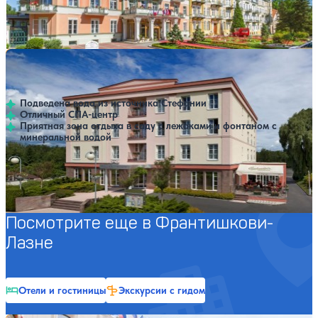
Профилей лечения:
3
Крытый бассейн
Открытый бассейн
Санаторий Francis Palace
Нет цен или свободных мест на выбранные даты
Выбрать другой вариант
Франтишкови-Лазне
Подведена вода из источника Стефании
Отличный СПА-центр
Приятная зона отдыха в саду с лежаками и фонтаном с
минеральной водой
Профилей лечения:
1
Крытый бассейн
Открытый бассейн
SPA
Посмотрите еще в Франтишкови-
Лазне
Отели и гостиницы
Экскурсии с гидом