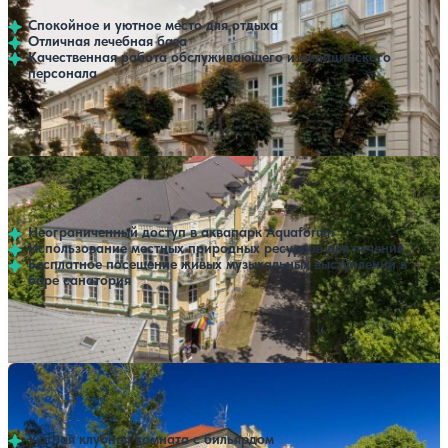
Спокойное и уютное место для отдыха
Отличная лечебная база
Качественная работа обслуживающего и медицинского
персонала
Профилей лечения:
1
Крытый бассейн
SPA
Санаторий Metropol
Нет цен или свободных мест на выбранные даты
Выбрать другой вариант
Франтишкови-Лазне
Неограниченный доступ в аквапарк Aquaforum
Использование местных природных ресурсов для лечения
Бесплатное посещение живых музыкальных выступлений в
баре санатория
Профилей лечения:
1
SPA
Санаторий Luisa
Нет цен или свободных мест на выбранные даты
Выбрать другой вариант
Франтишкови-Лазне
Уютная клубная комната с бильярдом