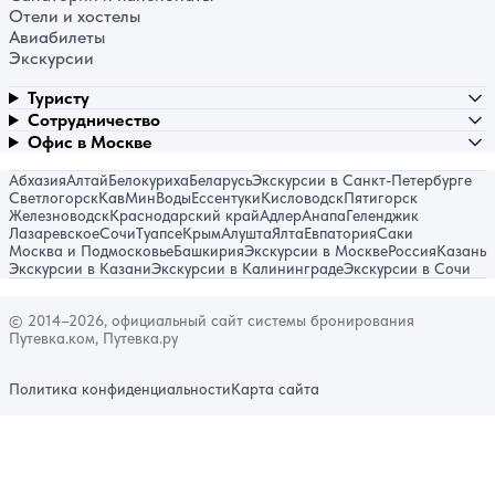
Отели и хостелы
Авиабилеты
Экскурсии
Туристу
Сотрудничество
Офис в Москве
Абхазия
Алтай
Белокуриха
Беларусь
Экскурсии в Санкт-Петербурге
Светлогорск
КавМинВоды
Ессентуки
Кисловодск
Пятигорск
Железноводск
Краснодарский край
Адлер
Анапа
Геленджик
Лазаревское
Сочи
Туапсе
Крым
Алушта
Ялта
Евпатория
Саки
Москва и Подмосковье
Башкирия
Экскурсии в Москве
Россия
Казань
Экскурсии в Казани
Экскурсии в Калининграде
Экскурсии в Сочи
© 2014–2026, официальный сайт системы бронирования
Путевка.ком, Путевка.ру
Политика конфиденциальности
Карта сайта