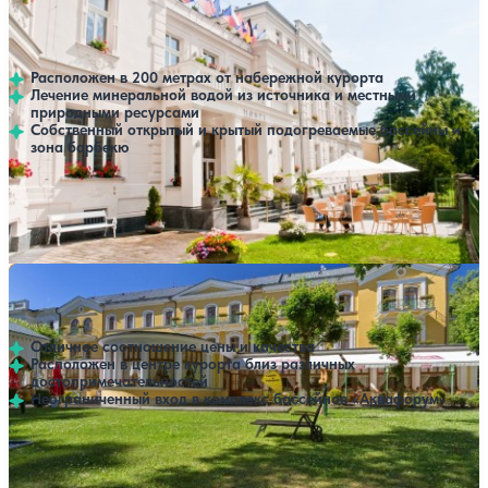
Санаторий Monti
Нет цен или свободных мест на выбранные даты
Выбрать другой вариант
Франтишкови-Лазне
Расположен в 200 метрах от набережной курорта
Лечение минеральной водой из источника и местными
природными ресурсами
Собственный открытый и крытый подогреваемые бассейны и
зона барбекю
Профилей лечения:
2
Крытый бассейн
Открытый бассейн
SPA
Санаторий Belvedere
Нет цен или свободных мест на выбранные даты
Выбрать другой вариант
Франтишкови-Лазне
Отличное соотношение цены и качества
Расположен в центре курорта близ различных
достопримечательностей
Неограниченный вход в комплекс бассейнов «Аквафорум»
Профилей лечения:
1
Крытый бассейн
Открытый бассейн