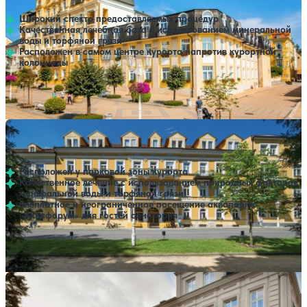
Широкий спектр предоставляемых процедур
Качественная лечебная база с использованием минеральной
воды и торфяной грязи
Расположен в самом центре курорта напротив курортной
колоннады
Профилей лечения:
1
Крытый бассейн
SPA
Санаторий Dr. Adler
Нет цен или свободных мест на выбранные даты
Выбрать другой вариант
Франтишкови-Лазне
Расположен у парковой зоны курорта
Качественное лечение с использованием природных факторов
минеральной воды и торфяной грязи
Бесплатное и неограниченное посещение аквапарка
«Аквафорум» для гостей санатория
Профилей лечения:
1
Открытый бассейн
Санаторий Badenia Hotel Praha
Нет цен или свободных мест на выбранные даты
Выбрать другой вариант
Франтишкови-Лазне