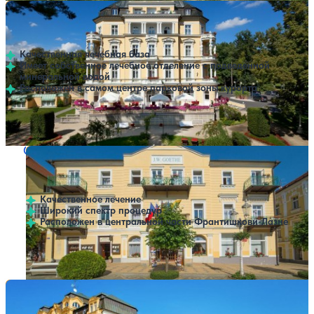
Санаторий Imperial
Нет цен или свободных мест на выбранные даты
Выбрать другой вариант
Франтишкови-Лазне
Качественная лечебная база
Имеет собственное лечебное отделение с подведенной
минеральной водой
Расположен в самом центре парковой зоны курорта
Профилей лечения:
1
Крытый бассейн
Санаторий Goethe
Нет цен или свободных мест на выбранные даты
Выбрать другой вариант
Франтишкови-Лазне
Качественное лечение
Широкий спектр процедур
Расположен в центральной части Франтишкови-Лазне
Профилей лечения:
1
Санаторий Kijev
Нет цен или свободных мест на выбранные даты
Выбрать другой вариант
Франтишкови-Лазне