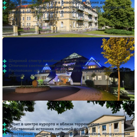
Неограниченный доступ в аквапарк в будние дни
Лечение с использованием местных природных ресурсов в
современном лечебном отделении
Профилей лечения:
2
Санаторий Pyramida
Нет цен или свободных мест на выбранные даты
Выбрать другой вариант
Франтишкови-Лазне
Широкий спектр лечебных и велнес-процедур
Отличное соотношение цены и качества
Расположен на окраине курортного парка в красивом тихом
районе
Профилей лечения:
3
Крытый бассейн
SPA
Санаторий Reza
Нет цен или свободных мест на выбранные даты
Выбрать другой вариант
Франтишкови-Лазне
Стоит в центре курорта и вблизи терренкуров
Собственный источник питьевой воды
Просторные номера с современным ремонтом, продуманным