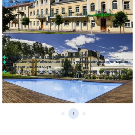
до мелочей
Профилей лечения:
1
Крытый бассейн
Открытый бассейн
SPA
Санаторий Diana
Нет цен или свободных мест на выбранные даты
Выбрать другой вариант
Франтишкови-Лазне
Подведен источник минеральной воды
Современный Wellness-центр с двумя бассейнами и четырьмя
разными видами саун
На благоустроенной территории расположен японский сад
Профилей лечения:
2
Крытый бассейн
Открытый бассейн
SPA
1
Предыдущая страница
Следующая страница