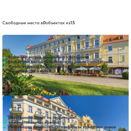
Свободные места в
0
объектах из
15
Санаторий Savoy
Нет цен или свободных мест на выбранные даты
Выбрать другой вариант
Франтишкови-Лазне
Всего 250 метров до целебного источника
Бесплатное посещение аквапарка рядом с санаторием
Живая музыка и большой выбор блюд чешской и
международной кухни
Профилей лечения:
2
Крытый бассейн
SPA
Санаторий Pawlik-Aquaforum
Нет цен или свободных мест на выбранные даты
Выбрать другой вариант
Франтишкови-Лазне
Собственный бювет на территории
Комфортабельные номера
Сильнейшая лечебная база среди всех курортных домов