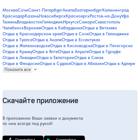
Москва
Сочи
Санкт-Петербург
Анапа
Екатеринбург
Калининград
Краснодар
Казань
Новосибирск
Красноярск
Ростов-на-Дону
Уфа
Тюмень
Владивосток
Геленджик
Иркутск
Самара
Севастополь
Челябинск
Воронеж
Отдых в Кабардинке
Отдых в Витязево
Отдых в Краснодарском крае
Отдых в Сочи
Отдых в Геленджике
Отдых в Туапсе
Отдых в Анапе
Отдых в Ессентуках
Отдых в Железноводске
Отдых в Кисловодске
Отдых в Пятигорске
Отдых в Крыму
Отдых в Ялте
Отдых в Алуште
Отдых в Гурзуфе
Отдых в Ливадии
Отдых в Евпатории
Отдых в Саках
Отдых в Феодосии
Отдых в Судаке
Отдых в Абхазии
Отдых в Адлере
Показать все
Скачайте приложение
В приложении Ваши заявки и документы
по ним всегда под рукой!