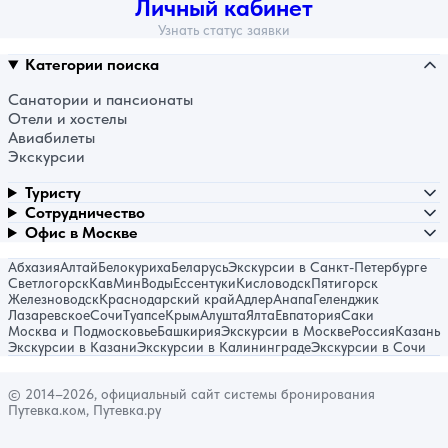
Личный кабинет
Узнать статус заявки
Категории поиска
Санатории и пансионаты
Отели и хостелы
Авиабилеты
Экскурсии
Туристу
Сотрудничество
Офис в Москве
Абхазия
Алтай
Белокуриха
Беларусь
Экскурсии в Санкт-Петербурге
Светлогорск
КавМинВоды
Ессентуки
Кисловодск
Пятигорск
Железноводск
Краснодарский край
Адлер
Анапа
Геленджик
Лазаревское
Сочи
Туапсе
Крым
Алушта
Ялта
Евпатория
Саки
Москва и Подмосковье
Башкирия
Экскурсии в Москве
Россия
Казань
Экскурсии в Казани
Экскурсии в Калининграде
Экскурсии в Сочи
© 2014–2026, официальный сайт системы бронирования
Путевка.ком, Путевка.ру