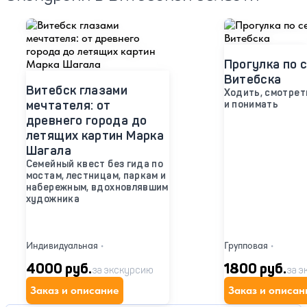
Прогулка по 
Витебска
Витебск глазами
Ходить, смотрет
мечтателя: от
и понимать
древнего города до
летящих картин Марка
Шагала
Семейный квест без гида по
мостам, лестницам, паркам и
набережным, вдохновлявшим
художника
Индивидуальная
•
Групповая
•
4000 руб.
1800 руб.
за экскурсию
за э
Заказ и описание
Заказ и описан