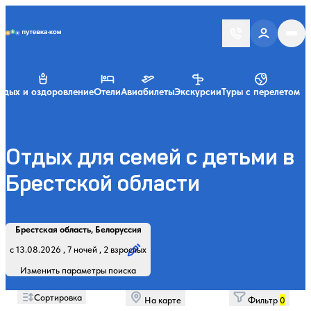
Putevka.com
тдых и оздоровление
Отели
Авиабилеты
Экскурсии
Туры с перелетом
Отдых для семей с детьми в
Брестской области
Найти
Регион, курорт или название
Профиль лечения:
Отдыхающие:
Дата заезда:
Кол-во ночей:
Брестская область, Белоруссия
Начните вводить название региона, курорта или объекта
с 13.08.2026 , 7 ночей , 2 взрослых
Изменить параметры поиска
Сортировка
На карте
Фильтр
0