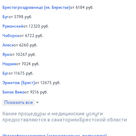
Брестагроздравница (ex. Берестье)
от 6184 руб.
Буг
от 5798 руб.
Ружанский
от 12320 руб.
Чаборок
от 6722 руб.
Алеся
от 6260 руб.
Яркi
от 10267 руб.
Надзея
от 7024 руб.
Буг
от 11675 руб.
Эрмитаж (Брест)
от 12675 руб.
Белая Вежа
от 9216 руб.
Показать все
Какие процедуры и медицинские услуги
предоставляются в санаторияхБрестской области
Иглорефлексотерапия (иглоукалывание, акупунктура)