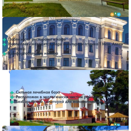
Профилей лечения:
5
Крытый бассейн
SPA
Отель Буг
Нет цен или свободных мест на выбранные даты
Выбрать другой вариант
Брестская область
Поблизости рестораны и кафе
Неподалеку находятся Парк культуры и отдыха 1 Мая, Аллея
фонарей
Комфортабельные номера
Санаторий Белая Вежа
Нет цен или свободных мест на выбранные даты
Выбрать другой вариант
4.6
95 отзывов
Брестская область
Сильная лечебная база
Расположен в экологически чистом районе
Безбарьерный санаторий для маломобильных туристов
Профилей лечения:
5
Крытый бассейн
SPA
Санаторий Магистральный