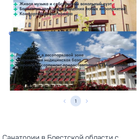
Живая музыка и собственный вокальный дуэт
Банкетные залы для проведения любых мероприятий
Комфортабельные номера
Санаторий Ясельда
Нет цен или свободных мест на выбранные даты
Выбрать другой вариант
4.6
60 отзывов
Брестская область
Расположен в лесопарковой зоне
Современная медицинская база
Широкий ассортимент предоставляемых СПА-процедур
Профилей лечения:
9
Крытый бассейн
SPA
1
Предыдущая страница
Следующая страница
Санатории в Брестской области с