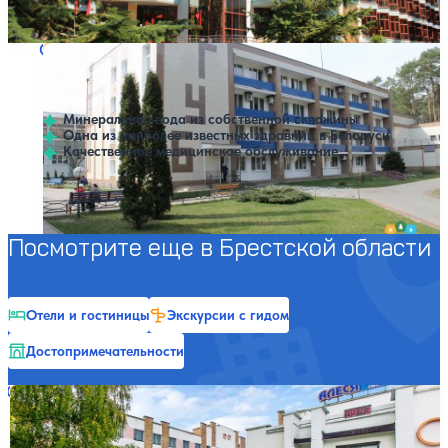
Профилей лечения:
7
Крытый бассейн
SPA
Санаторий Буг
Нет цен или свободных мест на выбранные даты
Выбрать другой вариант
4
230 отзывов
Брестская область
Минеральная вода из собственной скважины
Одна из наиболее известных здравниц в Беларуси
Качественное медицинское обслуживание
Профилей лечения:
4
Крытый бассейн
SPA
Посмотрите еще в Брестской области
Отели и гостиницы
Экскурсии с гидом
Достопримечательности
Санаторий Алеся
Нет цен или свободных мест на выбранные даты
Выбрать другой вариант
4.4
143 отзыва
Брестская область