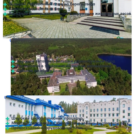
Большой собственный пляж на берегу озера
Хорошая медицинская база
Выгодное месторасположение в окружении живописных лесов
Профилей лечения:
6
Крытый бассейн
SPA
Санаторий Брестагроздравница (ex. Берестье)
Нет цен или свободных мест на выбранные даты
Выбрать другой вариант
4.2
199 отзывов
Брестская область
Хорошее питание с большим разнообразием блюд
Расположен в экологически чистом заповеднике
Сильная лечебная база
Профилей лечения:
6
Крытый бассейн
SPA
Санаторий Чаборок
Нет цен или свободных мест на выбранные даты
Выбрать другой вариант
3.9
142 отзыва
Брестская область
Широкий спектр лечебных процедур
Месторасположение в живописном хвойно-лиственном лесу
Превосходный оборудованный пляж