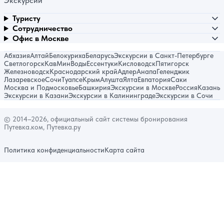
Экскурсии
Туристу
Сотрудничество
Офис в Москве
Абхазия
Алтай
Белокуриха
Беларусь
Экскурсии в Санкт-Петербурге
Светлогорск
КавМинВоды
Ессентуки
Кисловодск
Пятигорск
Железноводск
Краснодарский край
Адлер
Анапа
Геленджик
Лазаревское
Сочи
Туапсе
Крым
Алушта
Ялта
Евпатория
Саки
Москва и Подмосковье
Башкирия
Экскурсии в Москве
Россия
Казань
Экскурсии в Казани
Экскурсии в Калининграде
Экскурсии в Сочи
© 2014–2026, официальный сайт системы бронирования
Путевка.ком, Путевка.ру
Политика конфиденциальности
Карта сайта