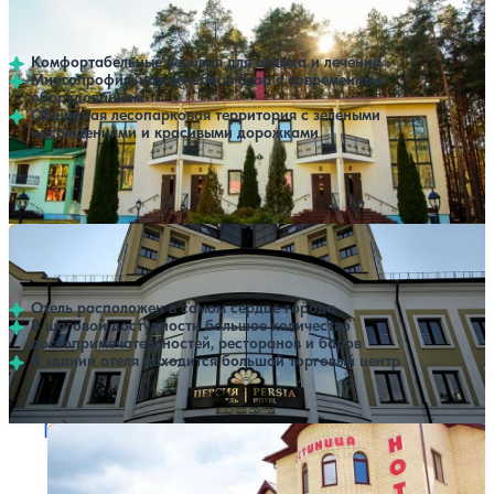
Нет цен или свободных мест на выбранные даты
Выбрать другой вариант
4.4
129 отзывов
Брестская область
Комфортабельные условия для отдыха и лечения
Многопрофильная лечебная база с современным
оборудованием
Обширная лесопарковая территория с зелеными
насаждениями и красивыми дорожками
Профилей лечения:
7
Крытый бассейн
SPA
Отель Персия (Persia)
Нет цен или свободных мест на выбранные даты
Выбрать другой вариант
Брестская область
Отель расположен в самом сердце города
В шаговой доступности большое количество
достопримечательностей, ресторанов и баров
В здании отеля находится большой торговый центр
Гостиничный комплекс Лагуна Янтарная
Нет цен или свободных мест на выбранные даты
Выбрать другой вариант
4.4
12 отзывов
Брестская область