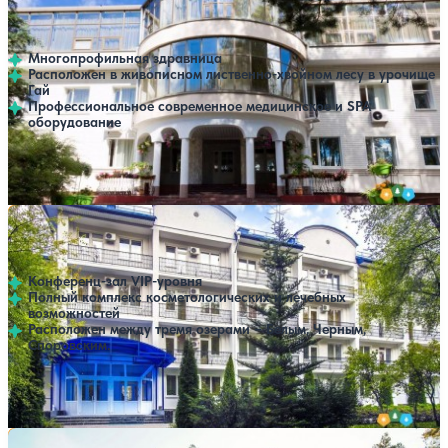
Нет цен или свободных мест на выбранные даты
Выбрать другой вариант
4.1
96 отзывов
Брестская область
Многопрофильная здравница
Расположен в живописном лиственно-хвойном лесу в урочище
Гай
Профессиональное современное медицинское и SPA
оборудование
Профилей лечения:
6
Крытый бассейн
SPA
Лечебно-оздоровительный комплекс Энергия
Нет цен или свободных мест на выбранные даты
Выбрать другой вариант
4.5
11 отзывов
Брестская область
Конференц-зал VIP-уровня
Полный комплекс косметологических и лечебных
возможностей
Расположен между тремя озерами – Белым, Черным,
Споровским.
Профилей лечения:
6
SPA
Санаторий Солнечный