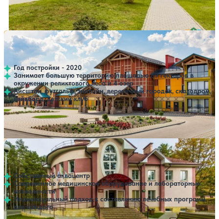
Профилей лечения:
8
Крытый бассейн
SPA
Отель Яркi
Нет цен или свободных мест на выбранные даты
Выбрать другой вариант
4.3
148 отзывов
Брестская область
Год постройки - 2020
Занимает большую территорию площадью 89 гектаров в
окружении реликтового леса и 4 озер
Айсшток, футгольф, зиплайн, веревочный городок, скалодром,
вейкборд, детский клуб
Крытый бассейн
SPA
Санаторий Надзея
Нет цен или свободных мест на выбранные даты
Выбрать другой вариант
4.4
156 отзывов
Брестская область
Собственный аквацентр
Современное медицинское оборудование и лабораторные
возможности
Индивидуальный подход к составлению лечебных программ
для каждого