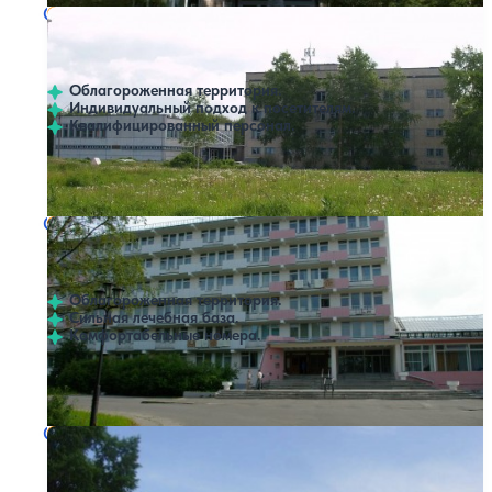
Санаторий Жемчужина Севера
Нет цен или свободных мест на выбранные даты
Выбрать другой вариант
4
3 отзыва
Новодвинск
Облагороженная территория.
Индивидуальный подход к посетителям.
Квалифицированный персонал.
Профилей лечения:
2
Санаторий Севмаш
Нет цен или свободных мест на выбранные даты
Выбрать другой вариант
4.6
5 отзывов
Северодвинск
Облагороженная территория.
Сильная лечебная база.
Комфортабельные номера.
Профилей лечения:
7
Санаторий имени М.Н. Фаворской
Нет цен или свободных мест на выбранные даты
Выбрать другой вариант
5
1 отзыв
Красноборск