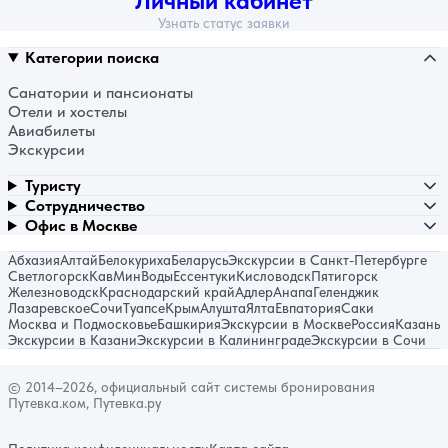
Личный кабинет
Узнать статус заявки
Категории поиска
Санатории и пансионаты
Отели и хостелы
Авиабилеты
Экскурсии
Туристу
Сотрудничество
Офис в Москве
Абхазия
Алтай
Белокуриха
Беларусь
Экскурсии в Санкт-Петербурге
Светлогорск
КавМинВоды
Ессентуки
Кисловодск
Пятигорск
Железноводск
Краснодарский край
Адлер
Анапа
Геленджик
Лазаревское
Сочи
Туапсе
Крым
Алушта
Ялта
Евпатория
Саки
Москва и Подмосковье
Башкирия
Экскурсии в Москве
Россия
Казань
Экскурсии в Казани
Экскурсии в Калининграде
Экскурсии в Сочи
© 2014–2026, официальный сайт системы бронирования
Путевка.ком, Путевка.ру