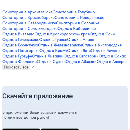
Санатории в Архангельске
Санатории в Голубино
Санатории в Красноборске
Санатории в Новодвинске
Санатории в Северодвинске
Санатории в Солонихе
Санатории в Сольвычегодске
Отдых в Кабардинке
Отдых в Витязево
Отдых в Краснодарском крае
Отдых в Сочи
Отдых в Геленджике
Отдых в Туапсе
Отдых в Анапе
Отдых в Ессентуках
Отдых в Железноводске
Отдых в Кисловодске
Отдых в Пятигорске
Отдых в Крыму
Отдых в Ялте
Отдых в Алуште
Отдых в Гурзуфе
Отдых в Ливадии
Отдых в Евпатории
Отдых в Саках
Отдых в Феодосии
Отдых в Судаке
Отдых в Абхазии
Отдых в Адлере
Показать все
Скачайте приложение
В приложении Ваши заявки и документы
по ним всегда под рукой!