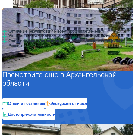
Санаторий Сольвычегодск
Нет цен или свободных мест на выбранные даты
Выбрать другой вариант
4.1
34 отзыва
Сольвычегодск
Отличные результаты по всем профилям лечения
Уникальные сапропелевые грязи со дна старейшего озера
Один из лучших санаториев гинекологического профиля в
России
Профилей лечения:
9
SPA
Посмотрите еще в Архангельской
области
Отели и гостиницы
Экскурсии с гидом
Достопримечательности
Санаторий Солониха
Нет цен или свободных мест на выбранные даты
Выбрать другой вариант