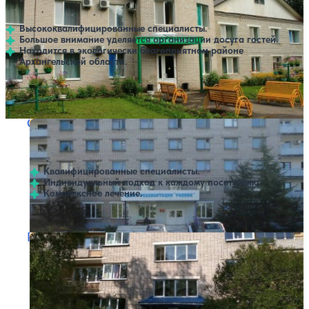
4.2
19 отзывов
Солониха
Высококвалифицированные специалисты.
Большое внимание уделяется организации досуга гостей.
Находится в экологически благоприятном районе
Архангельской области.
Профилей лечения:
10
SPA
Санаторий Родник
Нет цен или свободных мест на выбранные даты
Выбрать другой вариант
3.3
4 отзыва
Архангельск
Квалифицированные специалисты.
Индивидуальный подход к каждому посетителю.
Комплексное лечение.
Пансионат АМК
Нет цен или свободных мест на выбранные даты
Выбрать другой вариант
4
2 отзыва
Архангельск