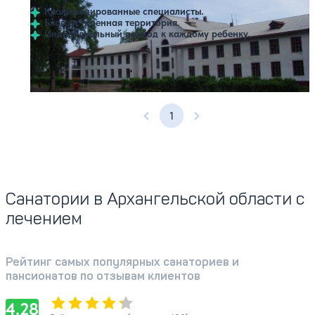
Квалифицированные специалисты.
Благоустроенная территория.
Индивидуальный подход к каждому ребенку.
Профилей лечения:
1
1
Предыдущая страница
Следующая страница
Санатории в Архангельской области с
лечением
Рейтинг самых популярных санаториев и
пансионатов по отзывам клиентов
Оценка, количество звезд:
4.28
4.28