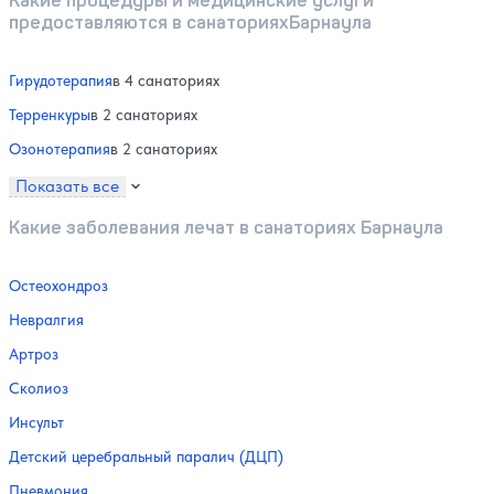
предоставляются в санаторияхБарнаула
Гирудотерапия
в 4 санаториях
Терренкуры
в 2 санаториях
Озонотерапия
в 2 санаториях
Показать все
Какие заболевания лечат в санаториях Барнаула
Остеохондроз
Невралгия
Артроз
Сколиоз
Инсульт
Детский церебральный паралич (ДЦП)
Пневмония