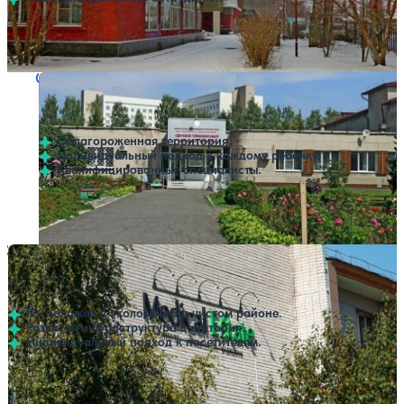
Профилей лечения:
5
Крытый бассейн
Санаторий Детский туберкулезный
Нет цен или свободных мест на выбранные даты
Выбрать другой вариант
4.5
2 отзыва
Барнаул
Облагороженная территория.
Индивидуальный подход к каждому ребенку.
Квалифицированные специалисты.
Профилей лечения:
1
Санаторий Медикал Эстейт
Нет цен или свободных мест на выбранные даты
Выбрать другой вариант
4.4
30 отзывов
Барнаул
Расположен в экологически чистом районе.
Развитая инфраструктура санатория.
Индивидуальный подход к посетителям.
Профилей лечения:
8
Крытый бассейн
Открытый бассейн