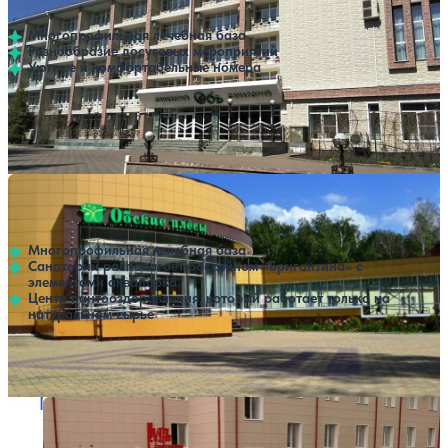
4.4
76 отзывов
Барнаул
Многопрофильная лечебная база
Разнообразие досуговых мероприятий
Уютные и комфортабельные номера
Профилей лечения:
8
Крытый бассейн
Открытый бассейн
SPA
Санаторий Обские плесы
Нет цен или свободных мест на выбранные даты
Выбрать другой вариант
4.2
121 отзыв
Барнаул
Многопрофильная лечебная база
Санаторий располагает бассейном «Бригантина» с
элементами аквапарка
Центр пантооздоровления, который работает только на
натуральном сырье
Профилей лечения:
9
Крытый бассейн
SPA
Гостиница Русь
Нет цен или свободных мест на выбранные даты
Выбрать другой вариант
4.3
23 отзыва
Барнаул