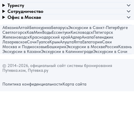
Туристу
Сотрудничество
Офис в Москве
Абхазия
Алтай
Белокуриха
Беларусь
Экскурсии в Санкт-Петербурге
Светлогорск
КавМинВоды
Ессентуки
Кисловодск
Пятигорск
Железноводск
Краснодарский край
Адлер
Анапа
Геленджик
Лазаревское
Сочи
Туапсе
Крым
Алушта
Ялта
Евпатория
Саки
Москва и Подмосковье
Башкирия
Экскурсии в Москве
Россия
Казань
Экскурсии в Казани
Экскурсии в Калининграде
Экскурсии в Сочи
© 2014–2026, официальный сайт системы бронирования
Путевка.ком, Путевка.ру
Политика конфиденциальности
Карта сайта