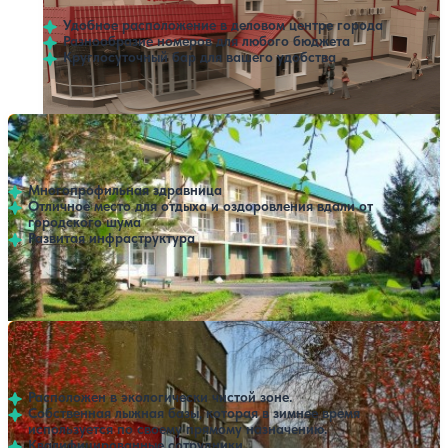
Удобное расположение в деловом центре города
Разнообразие номеров для любого бюджета
Круглосуточный бар для вашего удобства
Санаторий Лазурный
Нет цен или свободных мест на выбранные даты
Выбрать другой вариант
4.5
37 отзывов
Барнаул
Многопрофильная здравница
Отличное место для отдыха и оздоровления вдали от
городского шума
Развитая инфраструктура
Профилей лечения:
5
Крытый бассейн
SPA
Санаторий Станкостроитель
Нет цен или свободных мест на выбранные даты
Выбрать другой вариант
4.1
12 отзывов
Барнаул
Расположен в экологически чистой зоне.
Собственная лыжная базы, которая в зимнее время
используется по своему прямому назначению.
Квалифицированные сотрудники.