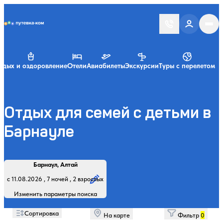
Putevka.com
тдых и оздоровление
Отели
Авиабилеты
Экскурсии
Туры с перелетом
Отдых для семей с детьми в
Барнауле
Найти
Регион, курорт или название
Профиль лечения:
Отдыхающие:
Дата заезда:
Кол-во ночей:
Барнаул, Алтай
Начните вводить название региона, курорта или объекта
с 11.08.2026 , 7 ночей , 2 взрослых
Изменить параметры поиска
Сортировка
На карте
Фильтр
0