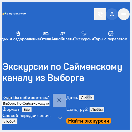
Putevka.com
тдых и оздоровление
Отели
Авиабилеты
Экскурсии
Туры с перелетом
Экскурсии по Сайменскому
каналу из Выборга
Куда Вы собираетесь?
Дата:
Формат:
Цена, руб:
Способ передвижения:
Найти экскурсии