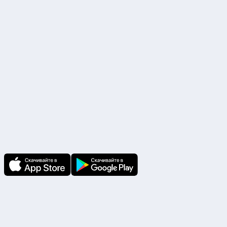
БИК 044525225, К/с. №30101810400000000225
Наши партнеры
Скачайте приложение
В приложении Ваши заявки и документы
по ним всегда под рукой!
Подпишитесь на нас