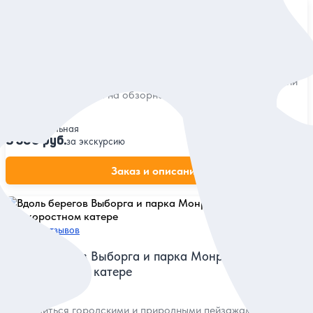
5
551 отзыв
По Выборгу на автомобиле!
Главные достопримечательности и захватывающие истории
старинного городка на обзорной экскурсии
Индивидуальная
8 500 руб.
за экскурсию
Заказ и описание
5
265 отзывов
Вдоль берегов Выборга и парка Монрепо —
на скоростном катере
Насладиться городскими и природными пейзажами