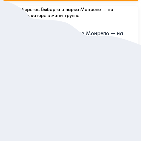
5
229 отзывов
Вдоль берегов Выборга и парка Монрепо — на
скоростном катере в мини-группе
Насладиться городскими и природными пейзажами в
сопровождении капитана
Групповая
2 000 руб.
за одного
Заказ и описание
5
219 отзывов
Прогулка по скальному парку Монрепо