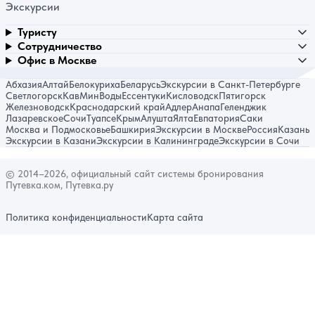
Экскурсии
Туристу
Сотрудничество
Офис в Москве
Абхазия
Алтай
Белокуриха
Беларусь
Экскурсии в Санкт-Петербурге
Светлогорск
КавМинВоды
Ессентуки
Кисловодск
Пятигорск
Железноводск
Краснодарский край
Адлер
Анапа
Геленджик
Лазаревское
Сочи
Туапсе
Крым
Алушта
Ялта
Евпатория
Саки
Москва и Подмосковье
Башкирия
Экскурсии в Москве
Россия
Казань
Экскурсии в Казани
Экскурсии в Калининграде
Экскурсии в Сочи
© 2014–2026, официальный сайт системы бронирования
Путевка.ком, Путевка.ру
Политика конфиденциальности
Карта сайта