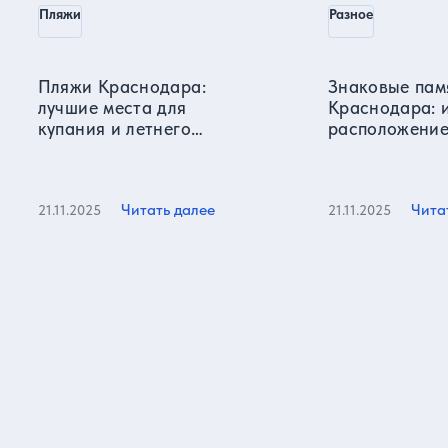
Пляжи
Разное
Пляжи Краснодара:
Знаковые пам
лучшие места для
Краснодара: 
купания и летнего
расположение
отдыха
фотографии
Читать далее
Чита
21.11.2025
21.11.2025
Все статьи
Отзывы о нас
Более 15000 реальных отзывов от довольных клиентов на
известных ресурсах и нашем сайте!
Яндекс карты