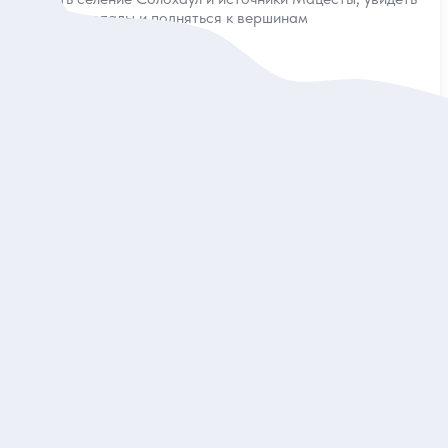
шумные водопады и подняться к вершинам
Индивидуальная
14 000 руб.
за экскурсию
Заказ и описание
5
44 отзыва
Природные жемчужины Сочи
Экоферма, чайные плантации, субтропические водопады
и многое другое — за 1 день
Групповая
6 200 руб.
за одного
Заказ и описание