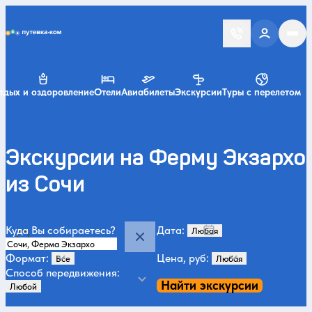
Putevka.com
тдых и оздоровление
Отели
Авиабилеты
Экскурсии
Туры с перелетом
Экскурсии на Ферму Экзархо
из Сочи
Куда Вы собираетесь?
Дата:
Формат:
Цена, руб:
Способ передвижения:
Найти экскурсии