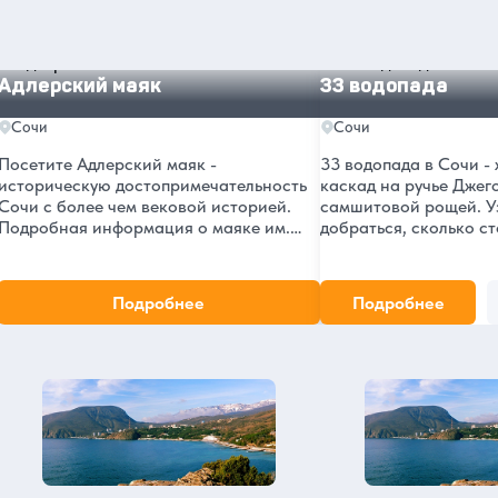
Другие интересные места и
достопримечательности в Сочи
Адлерский маяк
33 водопада
Адлерский маяк
33 водопада
Сочи
Сочи
Посетите Адлерский маяк -
33 водопада в Сочи -
историческую достопримечательность
каскад на ручье Джег
Сочи с более чем вековой историей.
самшитовой рощей. У
Подробная информация о маяке им.
добраться, сколько ст
адмирала Комарицына: расположение,
что посмотреть по пут
фотографии, отзывы туристов и советы
ехать.
по посещению.
Подробнее
Подробнее
Сочи в нашем блоге