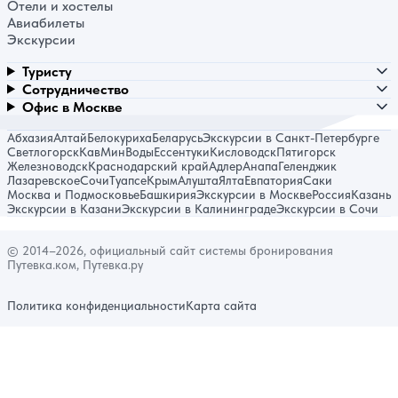
Отели и хостелы
Авиабилеты
Экскурсии
Туристу
Сотрудничество
Офис в Москве
Абхазия
Алтай
Белокуриха
Беларусь
Экскурсии в Санкт-Петербурге
Светлогорск
КавМинВоды
Ессентуки
Кисловодск
Пятигорск
Железноводск
Краснодарский край
Адлер
Анапа
Геленджик
Лазаревское
Сочи
Туапсе
Крым
Алушта
Ялта
Евпатория
Саки
Москва и Подмосковье
Башкирия
Экскурсии в Москве
Россия
Казань
Экскурсии в Казани
Экскурсии в Калининграде
Экскурсии в Сочи
© 2014–2026, официальный сайт системы бронирования
Путевка.ком, Путевка.ру
Политика конфиденциальности
Карта сайта