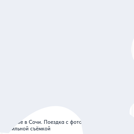
5
78 отзывов
Красота дикой природы Сочи
Спуститься в Воронцовские пещеры, пройти по каньону
и попробовать самый северный чай в мире
Индивидуальная
10 700 руб.
за экскурсию
Заказ и описание
5
72 отзыва
Впервые в Сочи. Поездка с фотографом и
мобильной съёмкой