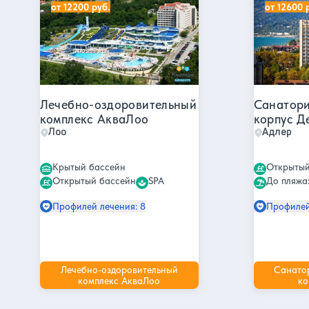
от 12200 руб.
от 12600 
Лечебно-оздоровительный
Санатори
комплекс АкваЛоо
корпус Д
Лоо
Адлер
Крытый бассейн
Открытый
Открытый бассейн
SPA
До пляжа:
Профилей лечения: 8
Профилей
Лечебно-оздоровительный
Санато
комплекс АкваЛоо
ко