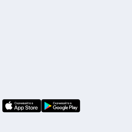
Р/с. №40702810338000017283 ПАО «Сбербанк России» г. Москва
БИК 044525225, К/с. №30101810400000000225
Наши партнеры
Скачайте приложение
В приложении Ваши заявки и документы
по ним всегда под рукой!
Подпишитесь на нас