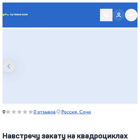
Putevka.com
Оценка, количество звезд:
0
0
0 отзывов
Россия, Сочи
Навстречу закату на квадроциклах