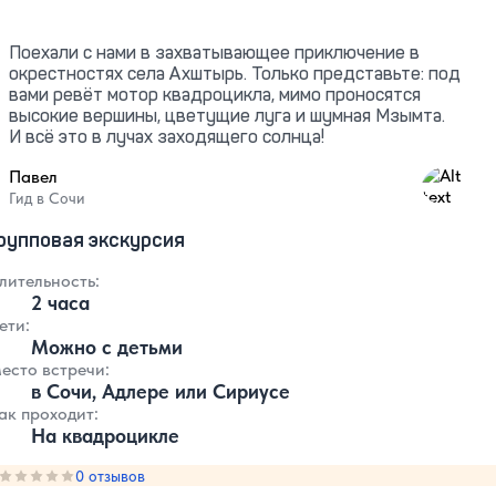
Поехали с нами в захватывающее приключение в
окрестностях села Ахштырь. Только представьте: под
вами ревёт мотор квадроцикла, мимо проносятся
высокие вершины, цветущие луга и шумная Мзымта.
И всё это в лучах заходящего солнца!
Павел
5
Гид в Сочи
рупповая экскурсия
лительность:
2 часа
ети:
Можно с детьми
есто встречи:
в Сочи, Адлере или Сириусе
ак проходит:
На квадроцикле
Оценка, количество звезд:
0 отзывов
0