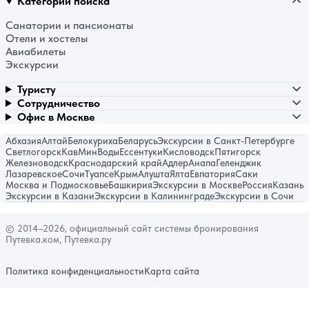
Категории поиска
Санатории и пансионаты
Отели и хостелы
Авиабилеты
Экскурсии
Туристу
Сотрудничество
Офис в Москве
Абхазия
Алтай
Белокуриха
Беларусь
Экскурсии в Санкт-Петербурге
Светлогорск
КавМинВоды
Ессентуки
Кисловодск
Пятигорск
Железноводск
Краснодарский край
Адлер
Анапа
Геленджик
Лазаревское
Сочи
Туапсе
Крым
Алушта
Ялта
Евпатория
Саки
Москва и Подмосковье
Башкирия
Экскурсии в Москве
Россия
Казань
Экскурсии в Казани
Экскурсии в Калининграде
Экскурсии в Сочи
© 2014–2026, официальный сайт системы бронирования
Путевка.ком, Путевка.ру
Политика конфиденциальности
Карта сайта