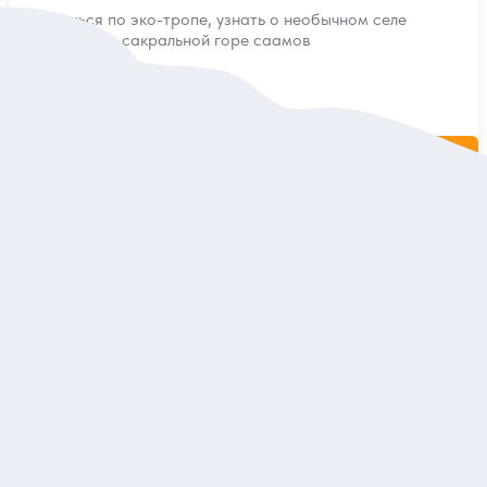
Прогуляться по эко-тропе, узнать о необычном селе
и побывать на сакральной горе саамов
Индивидуальная
25 000 руб.
за экскурсию
Заказ и описание
5
8 отзывов
В Хибины на снегоступах — из Кировска
Побывать в зимней сказке, покорить ущелья, долины и
перевалы заснеженных Хибин
Индивидуальная
10 000 руб.
за экскурсию
Заказ и описание