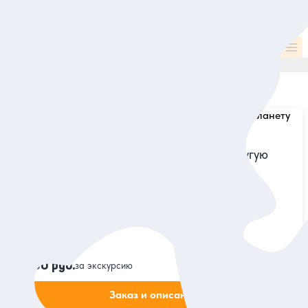
Категории и места
Все
Летом
Монастыри, церкви, храмы
Музеи и искусство
Зимо
19
12
12
Все категории и места
По популярности
Найдено
8
экскурсий
5
44 отзыва
Из Кировска в Хибины: путешествие на другую
планету
Поездка в горы к рекам и долинам с непроизносимыми
названиями и неописуемой красотой
Индивидуальная
26 000 руб.
за экскурсию
Заказ и описание