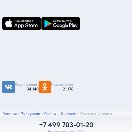
В приложении Ваши заявки и документы
по ним всегда под рукой!
Подпишитесь на нас
Чтобы первыми быть в курсе распродаж и
акций - подписывайтесь на нас в соцсетях
Подписчиков
Подписчиков
34 140
21 176
Главная
Экскурсии
Россия
Кировск
Снежная деревня
+7 499 703-01-20
Бронирование 24/7