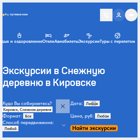
Putevka.com
тдых и оздоровление
Отели
Авиабилеты
Экскурсии
Туры с перелетом
Экскурсии в Снежную
деревню в Кировске
Куда Вы собираетесь?
Дата:
Формат:
Цена, руб:
Способ передвижения:
Найти экскурсии