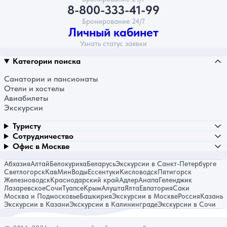
8-800-333-41-99
Бронирование 24/7
Личный кабинет
Узнать статус заявки
Категории поиска
Санатории и пансионаты
Отели и хостелы
Авиабилеты
Экскурсии
Туристу
Сотрудничество
Офис в Москве
Абхазия
Алтай
Белокуриха
Беларусь
Экскурсии в Санкт-Петербурге
Светлогорск
КавМинВоды
Ессентуки
Кисловодск
Пятигорск
Железноводск
Краснодарский край
Адлер
Анапа
Геленджик
Лазаревское
Сочи
Туапсе
Крым
Алушта
Ялта
Евпатория
Саки
Москва и Подмосковье
Башкирия
Экскурсии в Москве
Россия
Казань
Экскурсии в Казани
Экскурсии в Калининграде
Экскурсии в Сочи