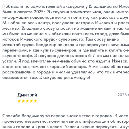
Побывали на замечательной экскурсии у Владимира по Ижев
Были в августе 2025г. Экскурсия замечательная, очень много
информации подавалась легко и понятно, как рассказ с друг
Мы обошли весь центр, послушали историю Ижевска и расс
местных. Владимир сразу спросил на машине ли мы- и так к
мы были на машине мы объехали почти весь город, даже был
истоков Ижевского пруда- супер место. Там сразу видно
масштаб пруда. Владимир показал и где перекусить вкусным
перепечами, и где купить сувениров, и где выпить и купить оч
вкусного кофе. Экскурсия длилась часов 6-7, но мы нискольк
устали. Я под впечатлением-ведь обычно кто ездит в Ижевск,
знает его как там есть хороший зоопарк. А мы взахлеб потом
рассказывали о городе и многие удивлялись, что так интере
оказывается там. Экскурсию рекомендую!
Дмитрий
2026-
Оценка, количество звезд:
5
Спасибо Владимиру за первое знакомство с городом. 4 часа
пролетело незаметно, получили много информации об истор
жизни города и края в целом. Успели вкусно перекусить и ку