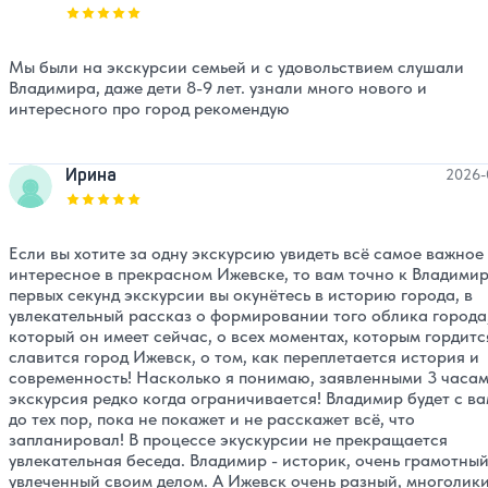
Оценка, количество звезд:
5
Мы были на экскурсии семьей и с удовольствием слушали
Владимира, даже дети 8-9 лет. узнали много нового и
интересного про город рекомендую
Ирина
2026-
Оценка, количество звезд:
5
Если вы хотите за одну экскурсию увидеть всё самое важное
интересное в прекрасном Ижевске, то вам точно к Владимир
первых секунд экскурсии вы окунётесь в историю города, в
увлекательный рассказ о формировании того облика города
который он имеет сейчас, о всех моментах, которым гордитс
славится город Ижевск, о том, как переплетается история и
современность! Насколько я понимаю, заявленными 3 часа
экскурсия редко когда ограничивается! Владимир будет с в
до тех пор, пока не покажет и не расскажет всё, что
запланировал! В процессе экускурсии не прекращается
увлекательная беседа. Владимир - историк, очень грамотный
увлеченный своим делом. А Ижевск очень разный, многолики