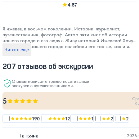
4.87
Я ижевец в восьмом поколении. Историк, журналист,
путешественник, фотограф. Автор пяти книг об истории
нашего города и его людях. Живу историей Ижевска! Хочу,
чтобы гости нашего города полюбили его так же, как и я.
Читать еще
207 отзывов об экскурсии
Отзывы написаны только посетившими
экскурсию путешественниками.
Ср
5
Оценка, количество звезд:
5
о
190
12
1
2
2
Оценка, количество звезд:
Оценка, количество звезд:
5
Оценка, количество звезд:
Оценка, количес
4
Оценка,
Татьяна
2026-