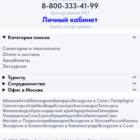
8-800-333-41-99
Бронирование 24/7
Личный кабинет
Узнать статус заявки
Категории поиска
Санатории и пансионаты
Отели и хостелы
Авиабилеты
Экскурсии
Туристу
Сотрудничество
Офис в Москве
Абхазия
Алтай
Белокуриха
Беларусь
Экскурсии в Санкт-Петербурге
Светлогорск
КавМинВоды
Ессентуки
Кисловодск
Пятигорск
Железноводск
Краснодарский край
Адлер
Анапа
Геленджик
Лазаревское
Сочи
Туапсе
Крым
Алушта
Ялта
Евпатория
Саки
Москва и Подмосковье
Башкирия
Экскурсии в Москве
Россия
Казань
Экскурсии в Казани
Экскурсии в Калининграде
Экскурсии в Сочи