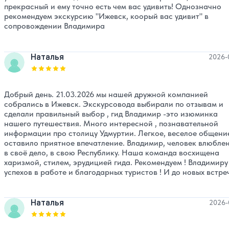
прекрасный и ему точно есть чем вас удивить! Однозначно
рекомендуем экскурсию "Ижевск, коорый вас удивит" в
сопровождении Владимира
Наталья
2026-
Оценка, количество звезд:
5
Добрый день. 21.03.2026 мы нашей дружной компанией
собрались в Ижевск. Экскурсовода выбирали по отзывам и
сделали правильный выбор , гид Владимир -это изюминка
нашего путешествия. Много интересной , познавательной
информации про столицу Удмуртии. Легкое, веселое общени
оставило приятное впечатление. Владимир, человек влюбле
в своё дело, в свою Республику. Наша команда восхищена
харизмой, стилем, эрудицией гида. Рекомендуем ! Владимиру
успехов в работе и благодарных туристов ! И до новых встре
Наталья
2026-
Оценка, количество звезд:
5