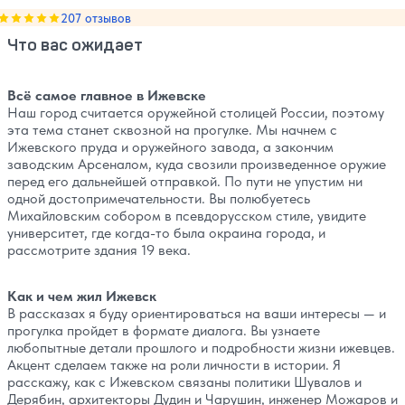
Оценка, количество звезд:
207 отзывов
5
Что вас ожидает
Всё самое главное в Ижевске
Наш город считается оружейной столицей России, поэтому
эта тема станет сквозной на прогулке. Мы начнем с
Ижевского пруда и оружейного завода, а закончим
заводским Арсеналом, куда свозили произведенное оружие
перед его дальнейшей отправкой. По пути не упустим ни
одной достопримечательности. Вы полюбуетесь
Михайловским собором в псевдорусском стиле, увидите
университет, где когда-то была окраина города, и
рассмотрите здания 19 века.
Как и чем жил Ижевск
В рассказах я буду ориентироваться на ваши интересы — и
прогулка пройдет в формате диалога. Вы узнаете
любопытные детали прошлого и подробности жизни ижевцев.
Акцент сделаем также на роли личности в истории. Я
расскажу, как с Ижевском связаны политики Шувалов и
Дерябин, архитекторы Дудин и Чарушин, инженер Можаров и