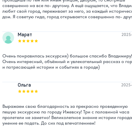
совершенно на все по- другому. А ещё ощущается, что Влад
любит свой город, переживает за него, за каждый историчес
дом. Я советую гида, город открывается совершенно по- друг
Марат
2025-
Оценка, количество звезд:
5
Очень понравилась экскурсия) большое спасибо Владимиру
Очень интересный, объёмный и увлекательный рассказ о го
и потрясающей истории и событиях в городе)
Ольга
2025-
Оценка, количество звезд:
5
Выражаем свою благодарность за прекрасно проведенную
пешую экскурсию по городу Ижевску! Три с половиной часа
пролетели не заметно! Великолепное знание истории города
умение ее подать. До сих под впечатлением!