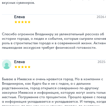
вкусных сувениров.
Елена
2026-
Оценка, количество звезд:
5
Спасибо огромное Владимиру за увлекательный рассказ об
истории города, о людях и события, которые сыграли ключе
роль в строительстве города и в современной жизни. Активн
пешеходная экскурсия требует физической готовности.
Елена
2025-
Оценка, количество звезд:
5
Бываю в Ижевске и очень нравится город. Но в компании с
Владимиром, как будто бы и не с гидом, а с дальним
родственником, город открылся совершенно по-другому:
закоулки Ижевска и информация, которую могут знать тольк
местные. Погружение сто процентное. Прошло время с поезд
а информация укладывается и укладывается. И теперь, когда
проходишь по тем или иным улицам, дворам, то смотришь