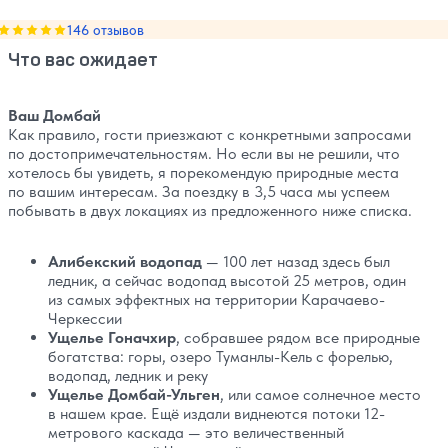
Оценка, количество звезд:
146 отзывов
5
Что вас ожидает
Ваш Домбай
Как правило, гости приезжают с конкретными запросами
по достопримечательностям. Но если вы не решили, что
хотелось бы увидеть, я порекомендую природные места
по вашим интересам. За поездку в 3,5 часа мы успеем
побывать в двух локациях из предложенного ниже списка.
Алибекский водопад
— 100 лет назад здесь был
ледник, а сейчас водопад высотой 25 метров, один
из самых эффектных на территории Карачаево-
Черкессии
Ущелье Гоначхир
, собравшее рядом все природные
богатства: горы, озеро Туманлы-Кель с форелью,
водопад, ледник и реку
Ущелье Домбай-Ульген
, или самое солнечное место
в нашем крае. Ещё издали виднеются потоки 12-
метрового каскада — это величественный