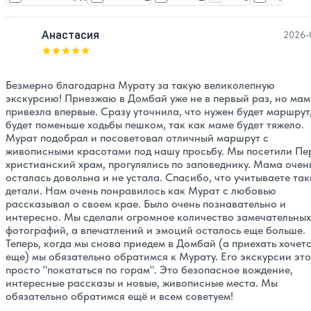
Анастасия
2026-
Оценка, количество звезд:
5
Безмерно благодарна Мурату за такую великолепную
экскурсию! Приезжаю в Домбай уже не в первый раз, но мам
привезла впервые. Сразу уточнила, что нужен будет маршрут,
будет поменьше ходьбы пешком, так как маме будет тяжело.
Мурат подобрал и посоветовал отличный маршрут с
живописными красотами под нашу просьбу. Мы посетили Пе
христианский храм, прогулялись по заповеднику. Мама очен
осталась довольна и не устала. Спасибо, что учитываете так
детали. Нам очень понравилось как Мурат с любовью
рассказывал о своем крае. Было очень познавательно и
интересно. Мы сделали огромное количество замечательных
фотографий, а впечатлений и эмоций осталось еще больше.
Теперь, когда мы снова приедем в Домбай (а приехать хочет
еще) мы обязательно обратимся к Мурату. Его экскурсии это
просто "покататься по горам". Это безопасное вождение,
интересные рассказы и новые, живописные места. Мы
обязательно обратимся ещё и всем советуем!