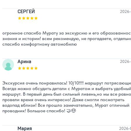
СЕРГЕЙ
2026-
Оценка, количество звезд:
5
огромное спасибо Мурату за экскурсию и его образованнос
знания и истории! всем рекомендую, не прогадаете, отдельн
спасибо комфортному автомобилю
Арина
2026-
Оценка, количество звезд:
5
Экскурсия очень понравилась! 10/10!!!! маршрут потрясающи
Всегда можно обсудить детали с Муратом и выбрать удобны
маршрут. В первый день был сильный ливень,но мы все равн
провели время очень интересно! Даже смогли посмотреть
водопад вблизи! Все прошло замечательно, Мурат отличный
проводник! Большое спасибо! 🤝😍
Мария
2026-