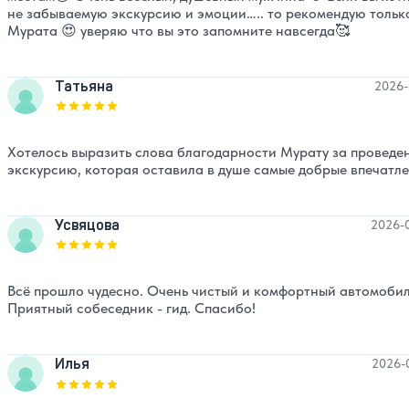
не забываемую экскурсию и эмоции….. то рекомендую тольк
Мурата 😍 уверяю что вы это запомните навсегда🥰
Татьяна
2026-
Оценка, количество звезд:
5
Хотелось выразить слова благодарности Мурату за проведе
экскурсию, которая оставила в душе самые добрые впечатле
Усвяцова
2026-
Оценка, количество звезд:
5
Всё прошло чудесно. Очень чистый и комфортный автомобил
Приятный собеседник - гид. Спасибо!
Илья
2026-
Оценка, количество звезд:
5