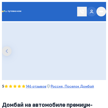
Putevka.com
Оценка, количество звезд:
5
5
146 отзывов
Россия, Поселок Домбай
Домбай на автомобиле премиум-