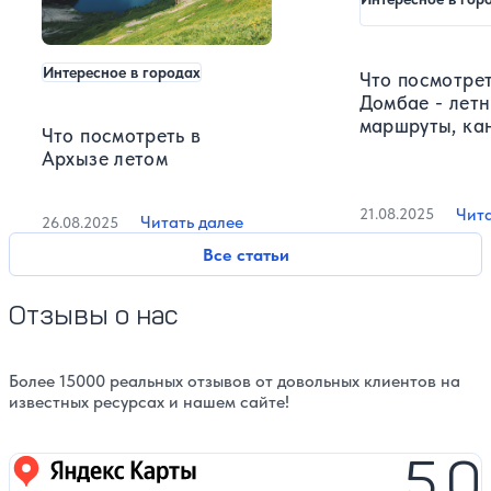
Интересное в городах
Что посмотрет
Домбае - лет
маршруты, ка
Что посмотреть в
дороги, водо
Архызе летом
озёра для пе
прогулок
Чита
21.08.2025
Читать далее
26.08.2025
Все статьи
Отзывы о нас
Более 15000 реальных отзывов от довольных клиентов на
известных ресурсах и нашем сайте!
5,0
Яндекс карты