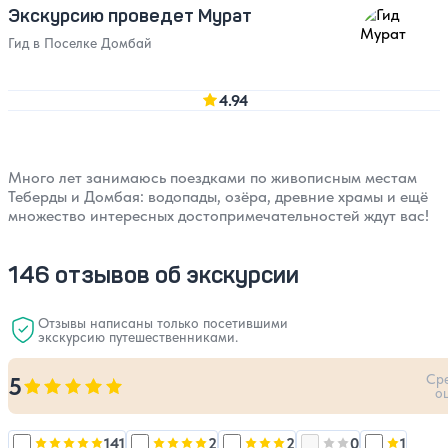
Экскурсию проведет Мурат
Гид в Поселке Домбай
4.94
Много лет занимаюсь поездками по живописным местам
Теберды и Домбая: водопады, озёра, древние храмы и ещё
множество интересных достопримечательностей ждут вас!
146 отзывов об экскурсии
Отзывы написаны только посетившими
экскурсию путешественниками.
Ср
5
Оценка, количество звезд:
5
о
141
2
2
0
1
Оценка, количество звезд:
Оценка, количество звезд:
5
Оценка, количество звезд:
Оценка, количест
4
Оценка, 
3