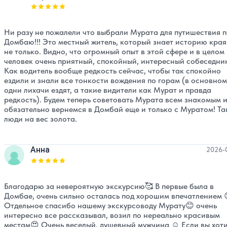
Оценка, количество звезд:
5
Ни разу не пожалели что выбрали Мурата для путишествия 
Домбаю!!! Это местный житель, который знает историю края
не только. Видно, что огромный опыт в этой сфере и в целом
человек очень приятный, спокойный, интересный собеседни
Как водитель вообще редкость сейчас, чтобы так спокойно
ездили и знали все тонкости вождения по горам (в основном
одни лихачи ездят, а такие видители как Мурат и правда
редкость). Будем теперь советовать Мурата всем знакомым 
обязательно вернемся в Домбай еще и только с Муратом! Та
люди на вес золота.
Анна
2026-
Оценка, количество звезд:
5
Благодарю за невероятную экскурсию🥰 В первые была в
Домбае, очень сильно осталась под хорошим впечатлением 
Отдельное спасибо нашему экскурсоводу Мурату😊 очень
интересно все рассказывал, возил по нереально красивым
местам😍 Очень веселый, душевный мужчина ☺️ Если вы хот