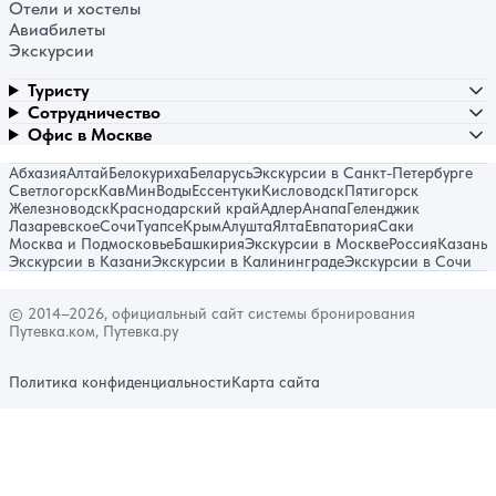
Отели и хостелы
Авиабилеты
Экскурсии
Туристу
Сотрудничество
Офис в Москве
Абхазия
Алтай
Белокуриха
Беларусь
Экскурсии в Санкт-Петербурге
Светлогорск
КавМинВоды
Ессентуки
Кисловодск
Пятигорск
Железноводск
Краснодарский край
Адлер
Анапа
Геленджик
Лазаревское
Сочи
Туапсе
Крым
Алушта
Ялта
Евпатория
Саки
Москва и Подмосковье
Башкирия
Экскурсии в Москве
Россия
Казань
Экскурсии в Казани
Экскурсии в Калининграде
Экскурсии в Сочи
© 2014–2026, официальный сайт системы бронирования
Путевка.ком, Путевка.ру
Политика конфиденциальности
Карта сайта