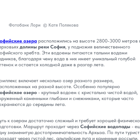
Фотобанк Лори © Катя Полякова
офийские озера
расположились на высоте 2800-3000 метров 
ерховьях
долины реки София
, у подножия величественного
офийского хребта. Эти водоемы питаются талыми водами
едников, благодаря чему вода в них имеет уникальный голубой
ттенок и остается холодной даже в разгар лета.
омплекс включает несколько озер разного размера,
асположенных на разной высоте. Особенно популярно
офийское озеро
- крупный водоем с кристально чистой водой,
круженный каменными глыбами и снежниками, которые часто
охраняются до середины лета.
уть к озерам достаточно сложный и требует хорошей физическ
одготовки. Маршрут проходит через
Софийские водопады
- е
дну знаменитую достопримечательность Архыза. По пути турис
роходят через густой лес, альпийские луга и каменные россыпи.