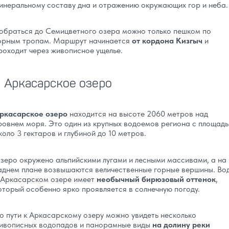
инеральному составу дна и отражению окружающих гор и неба.
обраться до Семицветного озера можно только пешком по
орным тропам. Маршрут начинается
от кордона Кизгыч
и
роходит через живописное ущелье.
Аркасарское озеро
ркасарское озеро
находится на высоте 2060 метров над
ровнем моря. Это один из крупных водоемов региона с площад
коло 3 гектаров и глубиной до 10 метров.
зеро окружено альпийскими лугами и лесными массивами, а на
аднем плане возвышаются величественные горные вершины. Во
 Аркасарском озере имеет
необычный бирюзовый оттенок
,
оторый особенно ярко проявляется в солнечную погоду.
о пути к Аркасарскому озеру можно увидеть несколько
ивописных водопадов и панорамные виды
на долину реки