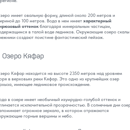
 регионе.
зеро имеет овальную форму, длиной около 200 метров и
ириной до 100 метров. Вода в нем имеет
характерный
ирюзовый оттенок
благодаря минеральным частицам,
одержащимся в талой воде ледников. Окружающие озеро скалы
нежники создают поистине фантастический пейзаж.
Озеро Кяфар
зеро Кяфар находится на высоте 2350 метров над уровнем
оря в верховьях реки Кяфар. Это одно из крупнейших озер
рхыза, имеющее ледниковое происхождение.
ода в озере имеет необычный изумрудно-голубой оттенок и
тличается исключительной прозрачностью. В солнечные дни озе
апоминает огромное зеркало, в котором отражаются
кружающие горные вершины и небо.