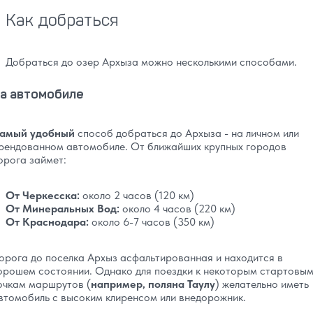
Как добраться
Добраться до озер Архыза можно несколькими способами.
а автомобиле
амый удобный
способ добраться до Архыза - на личном или
рендованном автомобиле. От ближайших крупных городов
орога займет:
От Черкесска:
около 2 часов (120 км)
От Минеральных Вод:
около 4 часов (220 км)
От Краснодара:
около 6-7 часов (350 км)
орога до поселка Архыз асфальтированная и находится в
орошем состоянии. Однако для поездки к некоторым стартовы
очкам маршрутов (
например, поляна Таулу
) желательно иметь
втомобиль с высоким клиренсом или внедорожник.