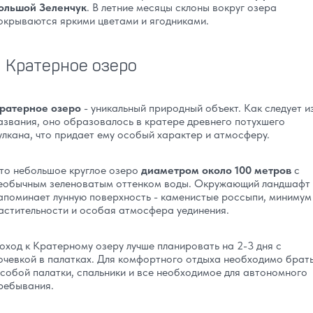
ольшой Зеленчук
. В летние месяцы склоны вокруг озера
окрываются яркими цветами и ягодниками.
Кратерное озеро
ратерное озеро
- уникальный природный объект. Как следует и
азвания, оно образовалось в кратере древнего потухшего
улкана, что придает ему особый характер и атмосферу.
то небольшое круглое озеро
диаметром около 100 метров
с
еобычным зеленоватым оттенком воды. Окружающий ландшафт
апоминает лунную поверхность - каменистые россыпи, минимум
астительности и особая атмосфера уединения.
оход к Кратерному озеру лучше планировать на 2-3 дня с
очевкой в палатках. Для комфортного отдыха необходимо брат
 собой палатки, спальники и все необходимое для автономного
ребывания.