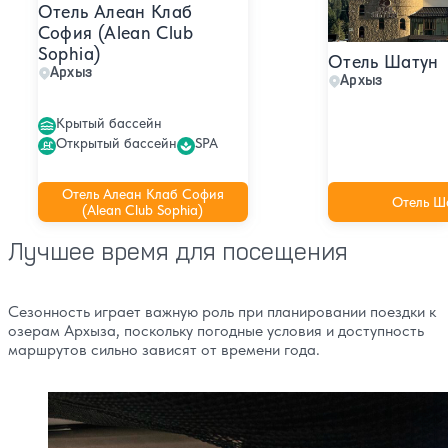
Отель Алеан Клаб
София (Alean Club
Sophia)
Отель Шатун
Архыз
Архыз
Крытый бассейн
Открытый бассейн
SPA
Отель Алеан Клаб София
Отель Ш
(Alean Club Sophia)
Лучшее время для посещения
Сезонность играет важную роль при планировании поездки к
озерам Архыза, поскольку погодные условия и доступность
маршрутов сильно зависят от времени года.