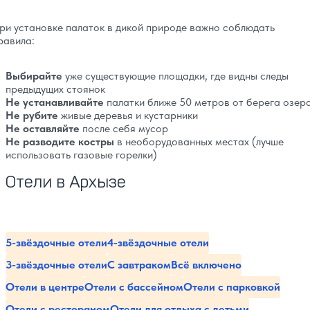
ри установке палаток в дикой природе важно соблюдать
равила:
Выбирайте
уже существующие площадки, где видны следы
предыдущих стоянок
Не устанавливайте
палатки ближе 50 метров от берега озер
Не рубите
живые деревья и кустарники
Не оставляйте
после себя мусор
Не разводите костры
в необорудованных местах (лучше
использовать газовые горелки)
Отели в Архызе
5-звёздочные отели
4-звёздочные отели
3-звёздочные отели
С завтраком
Всё включено
Отели в центре
Отели с бассейном
Отели с парковкой
Отели с рестораном
Отели для отдыха с детьми