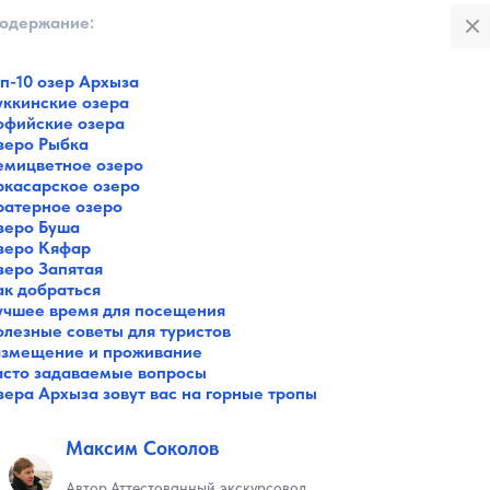
Закры
одержание:
:
п-10 озер Архыза
Все категории
уккинские озера
Музеи
офийские озера
Галереи
зеро Рыбка
Парки
емицветное озеро
Театры
ркасарское озеро
Площади
ратерное озеро
Пляжи
зеро Буша
зеро Кяфар
Мосты
зеро Запятая
Горы
ак добраться
Разное
учшее время для посещения
Зоопарки
олезные советы для туристов
Интересное в городах
азмещение и проживание
Советы путешественнику
асто задаваемые вопросы
Санатории
зера Архыза зовут вас на горные тропы
Реки и озера
Святые места
Максим Соколов
Автор
Аттестованный экскурсовод