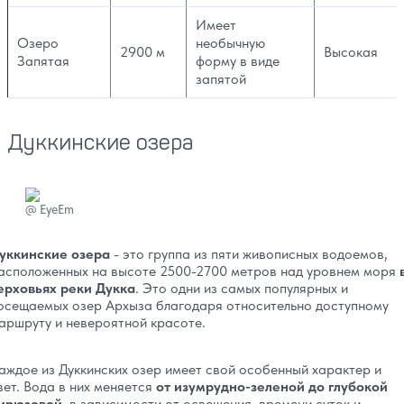
Имеет
Озеро
необычную
2900 м
Высокая
Запятая
форму в виде
запятой
Дуккинские озера
@
EyeEm
уккинские озера
- это группа из пяти живописных водоемов,
асположенных на высоте 2500-2700 метров над уровнем моря
ерховьях реки Дукка
. Это одни из самых популярных и
осещаемых озер Архыза благодаря относительно доступному
аршруту и невероятной красоте.
аждое из Дуккинских озер имеет свой особенный характер и
вет. Вода в них меняется
от изумрудно-зеленой до глубокой
ирюзовой
, в зависимости от освещения, времени суток и