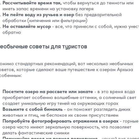
Рассчитывайте время так,
чтобы вернуться до темноты или
иметь запас времени на установку лагеря
Не пейте воду из ручьев и озер
без предварительной
обработки (кипячения или фильтрации)
Не оставляйте мусор
- все, что принесли с собой, нужно унес
обратно
еобычные советы для туристов
омимо стандартных рекомендаций, вот несколько необычных
оветов, которые сделают ваше путешествие к озерам Архыза
собенным:
Посетите озеро на рассвете или закате
- в это время вода
приобретает особенно волшебные оттенки, а солнечный свет
создает уникальную игру теней на окружающих горах
Возьмите с собой бинокль
- он поможет разглядеть диких
животных и птиц, не беспокоя их своим присутствием
Попробуйте фотографировать отражения в озерах
- горные
озера часто имеют зеркальную поверхность, что позволяет
делать фантастические снимки
Планируйте поход на период полнолуния
- ночной вид озера