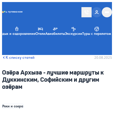
Putevka.com
тдых и оздоровление
Отели
Авиабилеты
Экскурсии
Туры с перелетом
К списку статей
20.08.2025
Озёра Архыза - лучшие маршруты к
Дуккинским, Софийским и другим
озёрам
Реки и озера