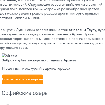
огодных условий. Окружающие озера альпийские луга в летний
ериод покрываются ярким ковром из разнообразных цветов -
десь можно увидеть редкие рододендроны, которые придают
естности сказочный вид.
аршрут к Дуккинским озерам начинается
от поляны Таулу
, куд
ожно доехать на внедорожнике
от поселка Архыз
. Тропа
роходит через живописный лес, постепенно поднимаясь выше к
льпийским лугам, откуда открываются захватывающие виды на
кружающие горы.
Забронируйте экскурсию с гидом в Архызе
И еще тысячи экскурсий в других городах
Показать все экскурсии
Софийские озера