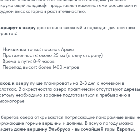
кружающий ландшафт представлен каменистыми россыпями и
кудной высокогорной растительностью.
аршрут к озеру
достаточно сложный и подходит для опытных
уристов:
Начальная точка: поселок Архыз
Протяженность: около 25 км (в одну сторону)
Время в пути: 8-9 часов
Перепад высот: более 1400 метров
оход к озеру
лучше планировать на 2-3 дня с ночевкой в
алатках. В окрестностях озера практически отсутствуют деревь
оэтому необходимо заранее подготовиться к пребыванию в
ысокогорье.
 берегов озера открываются потрясающие панорамные виды н
кружающие горные вершины и долины. В ясную погоду можно
видеть
даже вершину Эльбруса - высочайшей горы Европы.