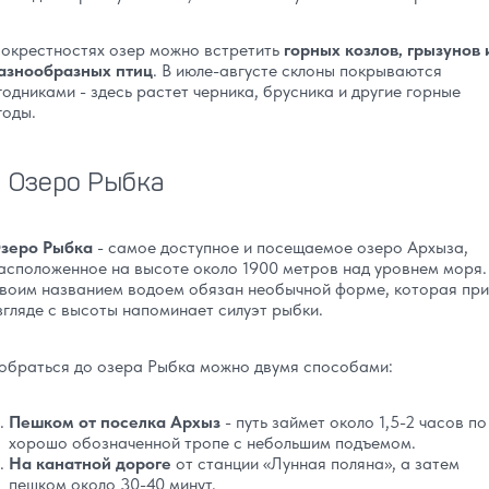
 окрестностях озер можно встретить
горных козлов, грызунов 
азнообразных птиц
. В июле-августе склоны покрываются
годниками - здесь растет черника, брусника и другие горные
годы.
Озеро Рыбка
зеро Рыбка
- самое доступное и посещаемое озеро Архыза,
асположенное на высоте около 1900 метров над уровнем моря.
воим названием водоем обязан необычной форме, которая при
згляде с высоты напоминает силуэт рыбки.
обраться до озера Рыбка можно двумя способами:
Пешком от поселка Архыз
- путь займет около 1,5-2 часов по
хорошо обозначенной тропе с небольшим подъемом.
На канатной дороге
от станции «Лунная поляна», а затем
пешком около 30-40 минут.