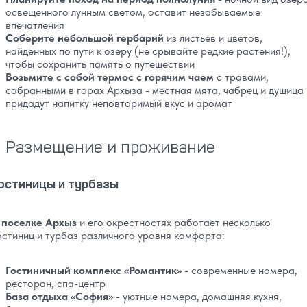
освещенного лунным светом, оставит незабываемые
впечатления
Соберите небольшой гербарий
из листьев и цветов,
найденных по пути к озеру (не срывайте редкие растения!),
чтобы сохранить память о путешествии
Возьмите с собой термос с горячим чаем
с травами,
собранными в горах Архыза - местная мята, чабрец и душица
придадут напитку неповторимый вкус и аромат
Размещение и проживание
остиницы и турбазы
 поселке Архыз
и его окрестностях работает несколько
остиниц и турбаз различного уровня комфорта:
Гостиничный комплекс «Романтик»
- современные номера,
ресторан, спа-центр
База отдыха «София»
- уютные номера, домашняя кухня,