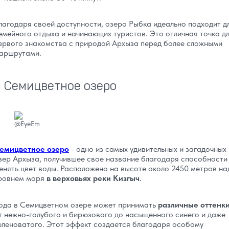
лагодаря своей доступности, озеро Рыбка идеально подходит д
емейного отдыха и начинающих туристов. Это отличная точка д
ервого знакомства с природой Архыза перед более сложными
аршрутами.
Семицветное озеро
@EyeEm
емицветное озеро
- одно из самых удивительных и загадочных
зер Архыза, получившее свое название благодаря способности
енять цвет воды. Расположено на высоте около 2450 метров на
ровнем моря
в верховьях реки Кизгыч
.
ода в Семицветном озере может принимать
различные оттенк
т нежно-голубого и бирюзового до насыщенного синего и даже
еленоватого. Этот эффект создается благодаря особому