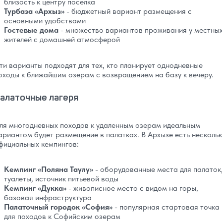
близость к центру поселка
Турбаза «Архыз»
- бюджетный вариант размещения с
основными удобствами
Гостевые дома
- множество вариантов проживания у местны
жителей с домашней атмосферой
ти варианты подходят для тех, кто планирует однодневные
оходы к ближайшим озерам с возвращением на базу к вечеру.
алаточные лагеря
ля многодневных походов к удаленным озерам идеальным
ариантом будет размещение в палатках. В Архызе есть несколь
фициальных кемпингов:
Кемпинг «Поляна Таулу»
- оборудованные места для палаток
туалеты, источник питьевой воды
Кемпинг «Дукка»
- живописное место с видом на горы,
базовая инфраструктура
Палаточный городок «София»
- популярная стартовая точка
для походов к Софийским озерам