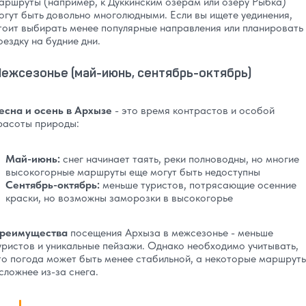
аршруты (например, к Дуккинским озерам или озеру Рыбка)
огут быть довольно многолюдными. Если вы ищете уединения,
тоит выбирать менее популярные направления или планировать
оездку на будние дни.
ежсезонье (май-июнь, сентябрь-октябрь)
есна и осень в Архызе
- это время контрастов и особой
расоты природы:
Май-июнь:
снег начинает таять, реки полноводны, но многие
высокогорные маршруты еще могут быть недоступны
Сентябрь-октябрь:
меньше туристов, потрясающие осенние
краски, но возможны заморозки в высокогорье
реимущества
посещения Архыза в межсезонье - меньше
уристов и уникальные пейзажи. Однако необходимо учитывать,
то погода может быть менее стабильной, а некоторые маршрут
 сложнее из-за снега.