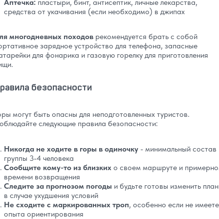
Аптечка:
пластыри, бинт, антисептик, личные лекарства,
средства от укачивания (если необходимо) в джипах
ля многодневных походов
рекомендуется брать с собой
ортативное зарядное устройство для телефона, запасные
атарейки для фонарика и газовую горелку для приготовления
ищи.
равила безопасности
оры могут быть опасны для неподготовленных туристов.
облюдайте следующие правила безопасности:
Никогда не ходите в горы в одиночку
- минимальный состав
группы 3-4 человека
Сообщите кому-то из близких
о своем маршруте и примерн
времени возвращения
Следите за прогнозом погоды
и будьте готовы изменить пла
в случае ухудшения условий
Не сходите с маркированных троп
, особенно если не имеете
опыта ориентирования