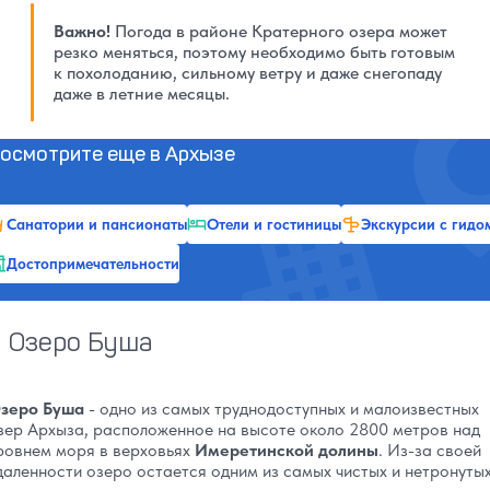
Важно!
Погода в районе Кратерного озера может
резко меняться, поэтому необходимо быть готовым
к похолоданию, сильному ветру и даже снегопаду
даже в летние месяцы.
осмотрите еще в Архызе
Санатории и пансионаты
Отели и гостиницы
Экскурсии с гидо
Достопримечательности
Озеро Буша
зеро Буша
- одно из самых труднодоступных и малоизвестных
зер Архыза, расположенное на высоте около 2800 метров над
ровнем моря в верховьях
Имеретинской долины
. Из-за своей
даленности озеро остается одним из самых чистых и нетронуты