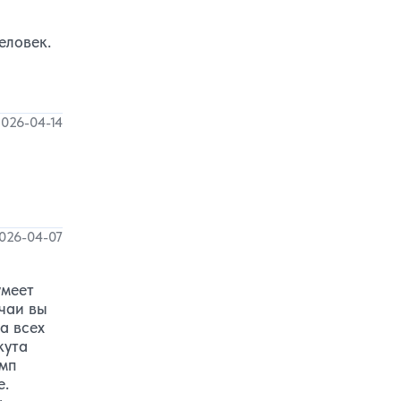
еловек.
026-04-14
026-04-07
умеет
чаи вы
а всех
кута
емп
е.