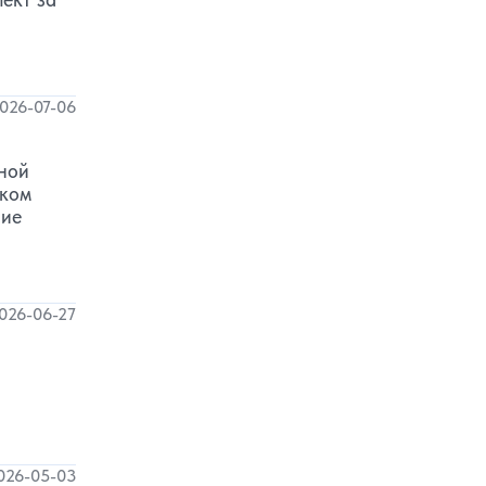
026-07-06
ьной
ском
шие
026-06-27
026-05-03