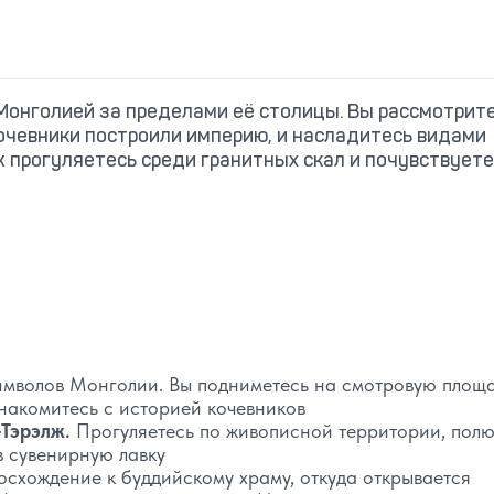
Монголией за пределами её столицы. Вы рассмотрит
кочевники построили империю, и насладитесь видами
ж прогуляетесь среди гранитных скал и почувствуете
имволов Монголии. Вы подниметесь на смотровую площа
ознакомитесь с историей кочевников
-Тэрэлж.
Прогуляетесь по живописной территории, полю
 сувенирную лавку
осхождение к буддийскому храму, откуда открывается