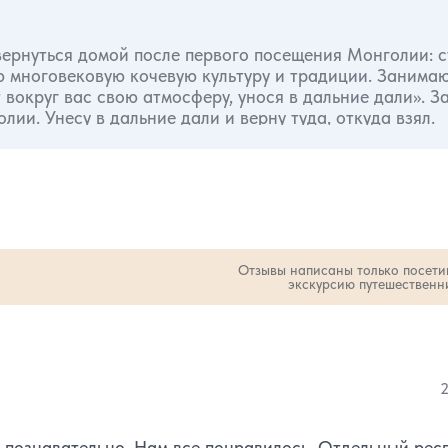
вернуться домой после первого посещения Монголии: с
ю многовековую кочевую культуру и традиции. Занима
 вокруг вас свою атмосферу, унося в дальние дали». З
ии. Унесу в дальние дали и верну туда, откуда взял.
Отзывы написаны только посет
экскурсию путешественн
во звезд:
количество звезд:
2
1
2
 познавательно. Нам все понравилось. Отдельный респ