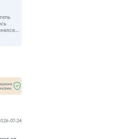
тепь
юсь
анялся
ившими
иками.
026-07-24
ект за