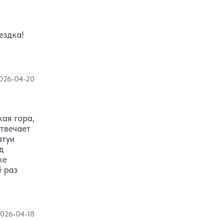
ездка!
026-04-20
кая гора,
отвечает
атуи
д
ке
ё раз
026-04-18