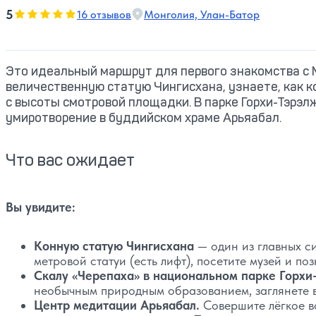
5
5
16 отзывов
Монголия, Улан-Батор
Оценка, количество звезд:
Это идеальный маршрут для первого знакомства с 
величественную статую Чингисхана, узнаете, как 
с высоты смотровой площадки. В парке Горхи-Тэрэл
умиротворение в буддийском храме Арьяабал.
Что вас ожидает
Вы увидите:
Конную статую Чингисхана
— один из главных с
метровой статуи (есть лифт), посетите музей и п
Скалу «Черепаха» в национальном парке Горхи
необычным природным образованием, заглянете в
Центр медитации Арьяабал.
Совершите лёгкое в