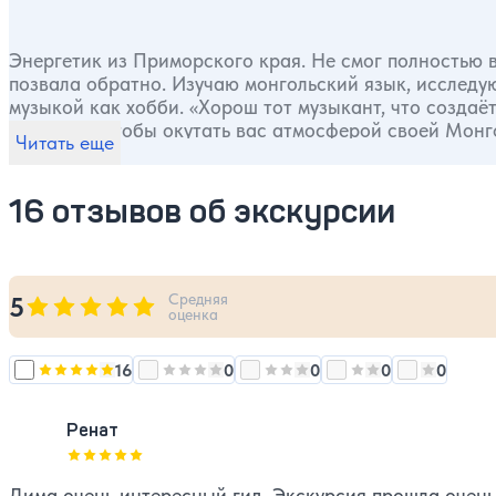
Энергетик из Приморского края. Не смог полностью 
позвала обратно. Изучаю монгольский язык, исследу
музыкой как хобби. «Хорош тот музыкант, что создаёт
туризмом, чтобы окутать вас атмосферой своей Монгол
Читать еще
16 отзывов об экскурсии
Средняя
5
Оценка, количество звезд:
5
оценка
16
0
0
0
0
Оценка, количество звезд:
Оценка, количество звезд:
5
Оценка, количество звезд:
Оценка, количест
4
Оценка, 
3
Ренат
Оценка, количество звезд:
5
Дима очень интересный гид. Экскурсия прошла очень