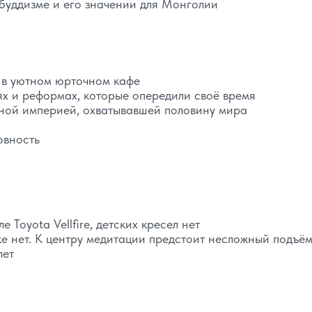
буддизме и его значении для Монголии
 в уютном юрточном кафе
иях и реформах, которые опередили своё время
мной империей, охватывавшей половину мира
овность
Toyota Vellfire, детских кресел нет
е нет. К центру медитации предстоит несложный подъё
лет