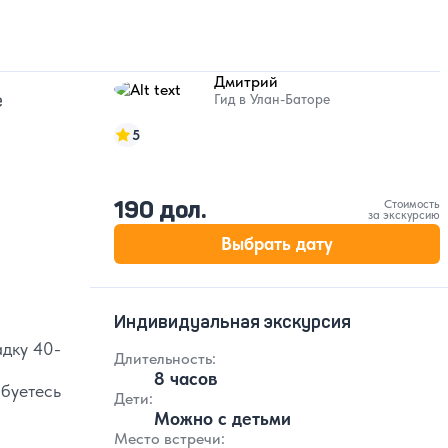
Дмитрий
е
Гид в Улан-Баторе
5
190 дол.
Стоимость
за экскурсию
Выбрать дату
Индивидуальная экскурсия
дку 40-
Длительность:
8 часов
буетесь
Дети:
Можно с детьми
Место встречи: