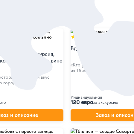
5
503 отзыва
в
Вдохновиться атмосферо
иси: пешая экскурсия,
 катере и грузинское вино
«Кто уезжал, тот знает непре
из Тбилиси невозможно...»
сторию, красоту и вкус
о города!
Индивидуальная
120 евро
ого
за экскурсию
аказ и описание
Заказ и описан