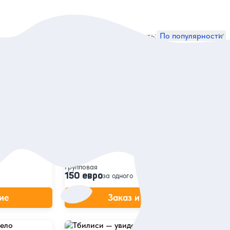
Сортировать:
По популярности
5
351 отзыв
й Тбилиси
Тбилиси, каким его ждешь
ложно — уехать
Узнать теплый город через историю,
колорит, ароматы и вкусы вина на душевной
прогулке без спешки
Групповая
150 евро
за одного
ие
Заказ и описание