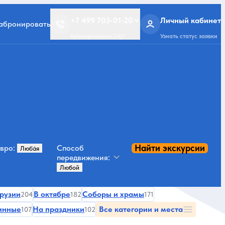
+7 499 703-01-20
Личный кабинет
забронировать
Бронирование 24/7
Узнать статус заявки
Найти экскурсии
вро:
Способ
передвижения:
Грузии
В октябре
Соборы и храмы
204
182
171
инные
На праздники
Все категории и места
107
102