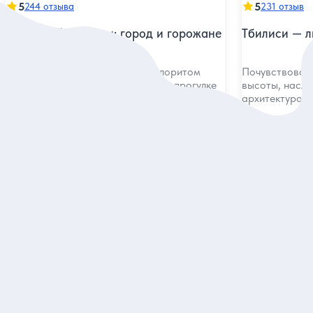
5
5
244 отзыва
231 отзыв
Душевный Тбилиси: город и горожане
Тбилиси — л
Проникнуться атмосферой и колоритом
Почувствовать
грузинской столицы на дружеской прогулке
высоты, насла
архитектурой 
Индивидуальная
Групповая
110 евро
15 евро
за экскурсию
за одн
Заказ и описание
З
5
5
213 отзывов
168 отзыво
Тбилиси — первое свидание
Тбилиси, ка
Увидеть, услышать и полюбить солнечный
Узнать об ист
город на насыщенной обзорной экскурсии
культур на пр