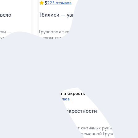
5
225 отзывов
твело
Тбилиси — увидеть и прочувствовать
улы —
Групповая экскурсия по известным
 утомительно и
и скрытым уголкам города — в тёплой
компании коренного тбилисца
Групповая
15 евро
за одного
ие
Заказ и описание
5
111 отзывов
илиси
Тбилиси и окрестности
азами города
Увидеть главное от античных руин в древней
стории
Мцхете до улиц современной Грузии