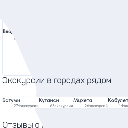
Владимир
Давид
Представитель агентства в Тбилиси
Представит
4.91
4339 отзывов
Экскурсии в городах рядом
Батуми
Кутаиси
Мцхета
Кобуле
274
экскурсии
63
экскурсии
26
экскурсий
14
эк
Отзывы о нас