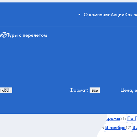
О компании
Акции
Как 
и
Туры с перелетом
Формат:
Цена, е
История и архитектура
Монастыри, церкви, храмы
По 
307
217
вари
Горы
Сигнахи
Старый Тбилиси
В ноябре
В
155
149
143
129
121