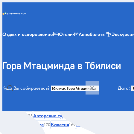
Putevka.com
Отдых и оздоровление
Отели
Авиабилеты
Экскурси
Гора Мтацминда в Тбилиси
Куда Вы собираетесь?
Дата:
Категории и места
Все
Зимой
Авторские туры
За городом и природа
585
400
369
Гастрономические
Кахетия
Мцхета
Монастырь Дж
170
169
157