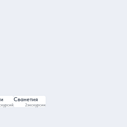
Мариам
ель команды гидов в Тбилиси
Самый зажигательный 
4.9
4.9
3940 отзывов
3424 отзыва
ти
Сванетия
скурсий
2
экскурсии
Яндекс карты