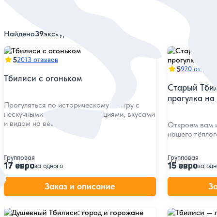
Найдено
39
экскурсий
5
2013 отзывов
5
920 отзыво
Тбилиси с огоньком
Старый Тбил
прогулка на
Прогуляться по историческому центру с
нескучными сюжетами, традициями, вкусами
и видом на весь город
Откроем вам и
нашего тёплог
Групповая
Групповая
17 евро
15 евро
за одного
за одн
Заказ и описание
З