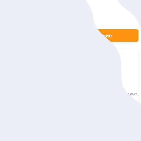
Индивидуальная
173 евро
за экскурсию
ие
Заказ и описание
5
51 отзыв
Узнать Тбилиси, узнать Грузию
 века —
Насыщенное приключение: панорамы,
грузинский Стоунхендж, Старый город, вино
и грузинская культура
 дворики:
 столичных
Индивидуальная
170 евро
за экскурсию