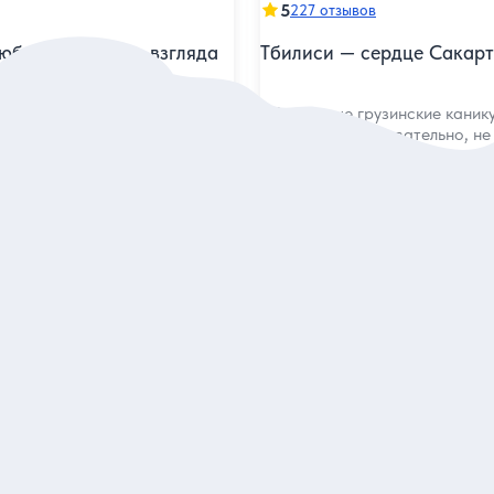
5
227 отзывов
юбовь с первого взгляда
Тбилиси — сердце Сакар
 душу города, увидеть его с
«Идеальные грузинские каник
диться старинной
интересно, познавательно, не
и вином
потрясающе красиво»
Индивидуальная
95 евро
ого
за экскурсию
аказ и описание
Заказ и описан
5
в
139 отзывов
кой он есть
Душевная прогулка по Тб
ории, архитектуре и миксе
Познакомиться с яркими обр
огулке с лицензированным
без утомительных лекций по и