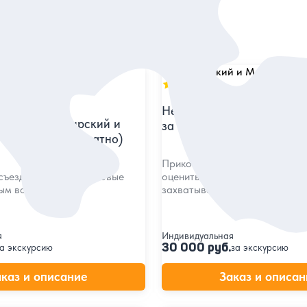
5
83 отзыва
в
Несвижский и Мирский з
 Минска в Мирский и
за 1 день
замки (туда-обратно)
Прикоснуться к истории Средн
съездить в средневековые
оценить готику и барокко и у
ым водителем
захватывающие легенды
я
Индивидуальная
30 000 руб.
а экскурсию
за экскурсию
аказ и описание
Заказ и описан