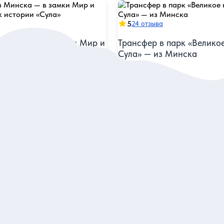
5
24 отзыва
 Минска — в замки Мир и
Трансфер в парк «Велико
рк истории «Сула»
Сула» — из Минска
 три знаковые
Доехать с комфортом и прове
ельности за один день
историческом парке
я
Индивидуальная
7 900 руб.
за экскурсию
за экскурсию
аказ и описание
Заказ и описан