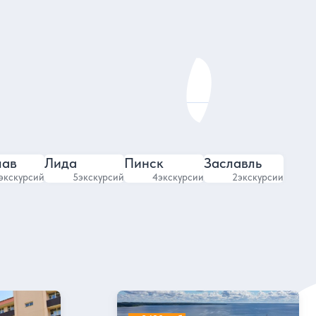
4.96
8
730 отзывов
лав
Лида
Пинск
Заславль
экскурсий
5
экскурсий
4
экскурсии
2
экскурсии
Санаторий Нарочанка (ex. Нарочь ТО