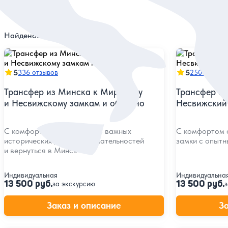
Найдено
31
экскурсий
5
5
336 отзывов
250 отзыво
Трансфер из Минска к Мирскому
Трансфер из
и Несвижскому замкам и обратно
Несвижский 
С комфортом добраться до важных
C комфортом 
исторических достопримечательностей
замки с опытн
и вернуться в Минск
Индивидуальная
Индивидуальна
13 500 руб.
13 500 руб.
за экскурсию
з
Заказ и описание
З