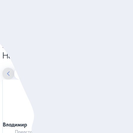
Трансфер из Минска или аэропорта в Несвижски
и Мирский замки и обратно
Наши гиды в Минске
Владимир
Анастасия
Представитель агентства в Минске