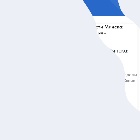
5
7 отзывов
торический
Любопытные окрестности Минска:
гидропарк, Заславль, «Млын»
 где жива
Отправиться на поиски природы за пределы
культах
столицы и побывать в одном из древнейших
городов на Руси
Индивидуальная
16 900 руб.
за экскурсию
ие
Заказ и описание