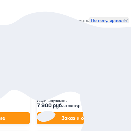
Сортировать:
По популярности
5
50 отзывов
амки
Трансфер из Минска — в парк
«Великое княжество Сула»
их веков,
слышать
Отвезём вас в интерактивный исторический
комплекс и подождём, чтобы доставить
обратно в город
Индивидуальная
7 900 руб.
за экскурсию
ие
Заказ и описание