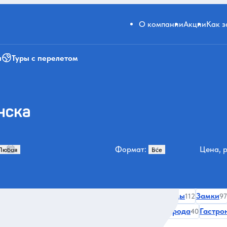
О компании
Акции
Как 
и
Туры с перелетом
нска
Формат:
Цена, р
итектура
Авторские туры
Переулки и улицы
Замки
228
123
112
97
Усадьбы и дворцы
Лида
За городом и природа
Гастро
6
45
41
40