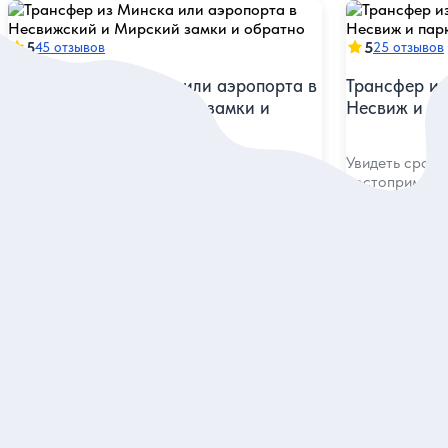
5
5
45 отзывов
25 отзывов
Трансфер из Минска или аэропорта в
Трансфер из
Несвижский и Мирский замки и
Несвиж и па
обратно
Увидеть сразу
достопримечат
Спокойно, с комфортом и в своём темпе
съездить к древним крепостям Великого
княжества Литовского
Индивидуальная
Индивидуальна
13 500 руб.
16 800 руб.
за экскурсию
Заказ и описание
З
Посмотрите еще в Минске