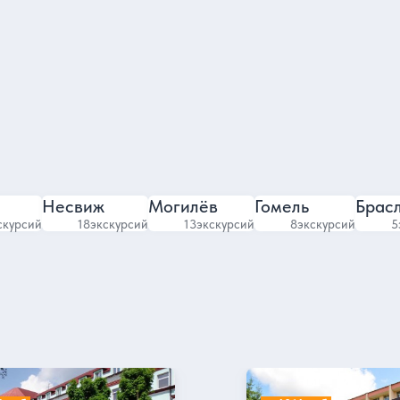
4.66
4.7
2754 отзыва
1981 отзыв
Несвиж
Могилёв
Гомель
Брас
скурсий
18
экскурсий
13
экскурсий
8
экскурсий
5
ий Белорусочка
Санаторий Ислочь