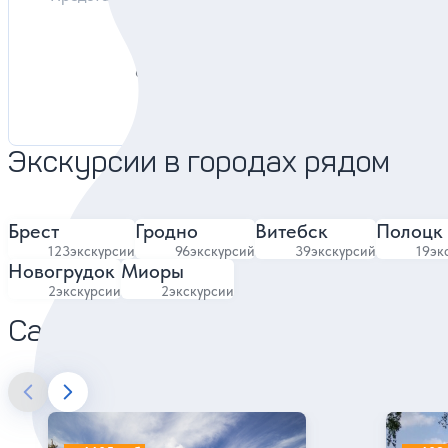
4.8
6077 отзывов
Экскурсии в городах рядом
Брест
Гродно
Витебск
Полоцк
123
экскурсии
96
экскурсий
39
экскурсий
19
эк
Новогрудок
Миоры
2
экскурсии
2
экскурсии
Санатории в Минске
Санаторий Журавушка
Санатор