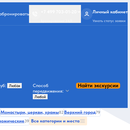
+7 499 703-01-20
Личный кабинет
забронировать
Бронирование 24/7
Узнать статус заявки
Найти экскурсии
уб:
Способ
передвижения:
Монастыри, церкви, храмы
Верхний город
82
79
номические
Все категории и места
39