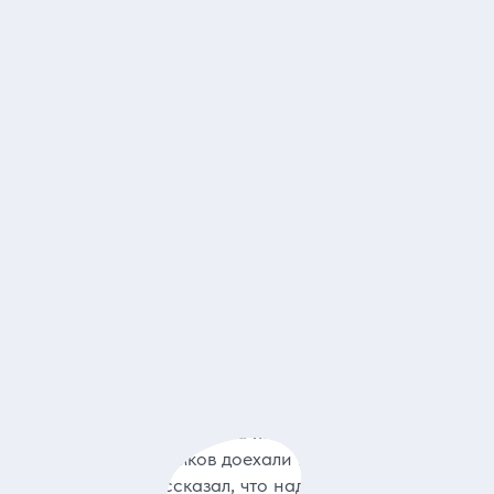
тёл
40
Ратуша
45
Брестская крепость
13
Беловежская Пуща
9
14
Театр оперы и балета
7
Парк Горького
12
езависимости
2
Всехсвятская церковь
2
«Коммунарка»
1
26
Лидия
05.08.2
Замечательная поездка на комфортабельном
автомобиле. До замков доехали не спеша, комфортно.
Наш водитель рассказал, что надо посмотреть, на что