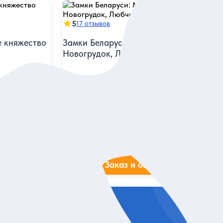
5
17 отзывов
е княжество
Замки Беларуси: Мир, Несвиж,
Новогрудок, Любча и Лида
сти 3 часа в
За 1 день посетить 5 замков и детально
поговорить о каждом
Индивидуальная
35 000 руб.
за экскурсию
ие
Заказ и описание