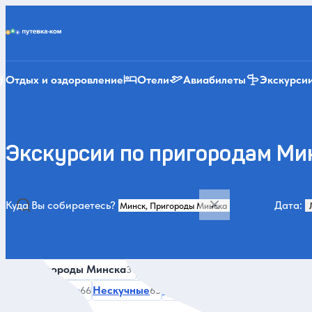
Putevka.com
Отдых и оздоровление
Отели
Авиабилеты
Экскурси
Экскурсии по пригородам Ми
Куда Вы собираетесь?
Дата:
Категории и места
Все
Пригороды Минска
Летом
Зимой
История и арх
31
500
342
Несвиж и Мир
Нескучные
Гродно
Брест
В октябре
66
65
48
46
4