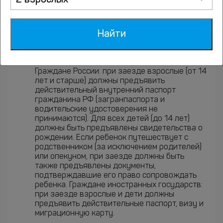
2 взрослых
контактная информация указана в
подтверждении бронирования. За эти услуги
может взиматься дополнительная плата,
Найти
даже в случае последующей отмены
бронирования. Все договоренности
осуществляются исключительно между вами
и отелем.
Граждане России: при заезде взрослые (от 14
лет и старше) должны предъявить
действительный внутренний паспорт
гражданина РФ (загранпаспорта и
водительские удостоверения не
принимаются). Для всех детей (до 14 лет)
должны быть предъявлены свидетельства о
рождении. Если ребенок путешествует с
родственником (за исключением родителей)
или опекуном, при заезде должны быть
также предъявлены документы,
подтверждавшие его право сопровождать
ребенка. Граждане иностранных государств:
при заезде взрослые и дети должны
предъявить действительные паспорт, визу и
миграционную карту.