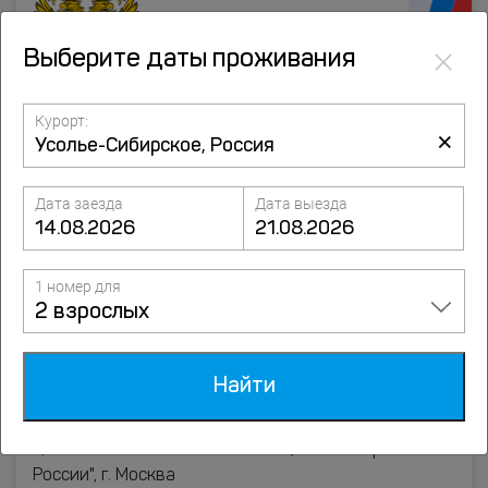
×
Выберите даты проживания
Курорт:
×
Информация о компании Путевка.ком
в Реестре туроператоров
(Федеральное агентство по туризму)
Дата заезда
Дата выезда
-
посмотреть
1 номер для
2 взрослых
Реквизиты:
ООО "Система бронирования Путевка"
Найти
ИНН 7725851033 / КПП 770201001 / ОГРН
5147746438175
Р/с. №40702810338000017283, ПАО "Сбербанк
России", г. Москва