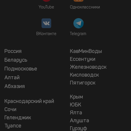
YouTube
Одноклассники
ВКонтакте
Telegram
Россия
КавМинВоды
Ессентуки
Беларусь
Железноводск
Подмосковье
Кисловодск
Алтай
Пятигорск
Абхазия
Крым
Краснодарский край
ЮБК
Сочи
Ялта
Геленджик
Алушта
Туапсе
Гурзуф