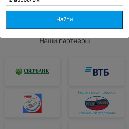
2 взрослых
ходьбы): Трубная или Цветной бульвар
(схема
проезда)
Найти
Наши партнеры
Нефтегазстройпрофсоюз
Российской федерации