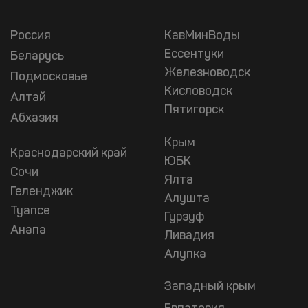
Россия
КавМинВоды
Ессентуки
Беларусь
Железноводск
Подмосковье
Кисловодск
Алтай
Пятигорск
Абхазия
Крым
Краснодарский край
ЮБК
Сочи
Ялта
Геленджик
Алушта
Туапсе
Гурзуф
Анапа
Ливадия
Алупка
Западный крым