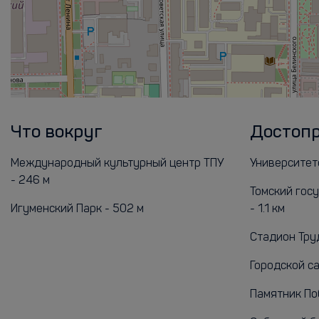
Что вокруг
Достоп
Международный культурный центр ТПУ
Университетс
- 246 м
Томский гос
Игуменский Парк - 502 м
- 1.1 км
Стадион Труд
Городской са
Памятник Поб