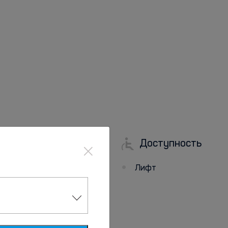
×
Доступность
Парковка
Лифт
Парковка
Бесплатная
общественная
парковка поблизости