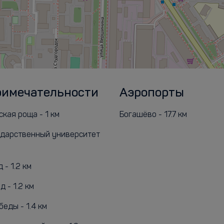
римечательности
Аэропорты
кая роща - 1 км
Богашёво - 17.7 км
ударственный университет
 - 1.2 км
д - 1.2 км
еды - 1.4 км