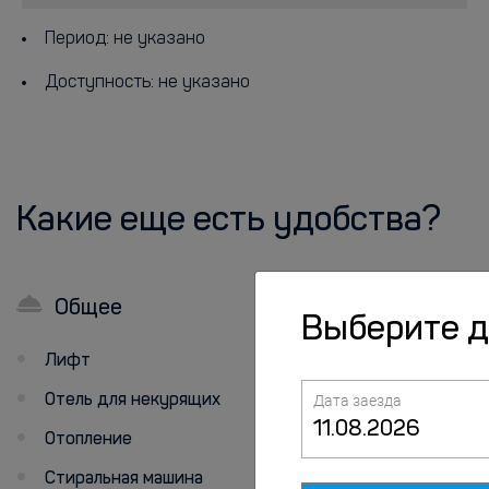
Период: не указано
Доступность: не указано
Какие еще есть удобства?
Общее
В номерах
Выберите 
Лифт
Номера для
некурящих
Отель для некурящих
Дата заезда
Холодильник
Отопление
Кабельное
Стиральная машина