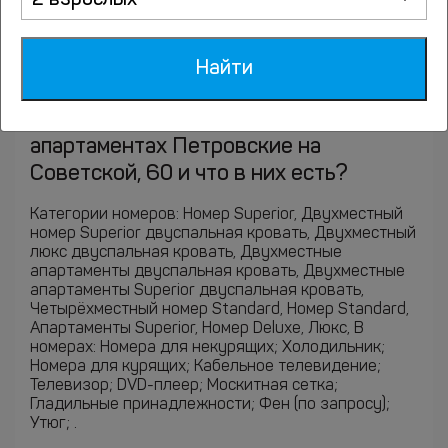
2 взрослых
Ответы на часто задаваемые
вопросы
Найти
Какие категории номеров в
апартаментах Петровские на
Советской, 60 и что в них есть?
Категории номеров: Номер Superior, Двухместный
номер Superior двуспальная кровать, Двухместный
люкс двуспальная кровать, Двухместные
апартаменты двуспальная кровать, Двухместные
апартаменты Superior двуспальная кровать,
Четырёхместный номер Standard, Номер Standard,
Апартаменты Superior, Номер Deluxe, Люкс, В
номерах: Номера для некурящих; Холодильник;
Номера для курящих; Кабельное телевидение;
Телевизор; DVD-плеер; Москитная сетка;
Гладильные принадлежности; Фен (по запросу);
Утюг; .