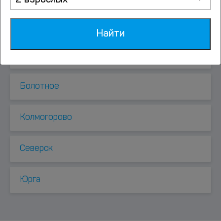
2 взрослых
Курорты рядом
Найти
Аэропорт
Болотное
Колмогорово
Северск
Юрга