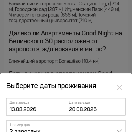
Ближайшие интересные места: Стадион Труд (214
м), Городской сад (287 м), Игуменский Парк (449 м),
Университетская роща (656 м), Томский
государственный университет (710 м).
Далеко ли Апартаменты Good Night на
Белинского 30 расположен от
аэропорта, ж/д вокзала и метро?
Ближайший аэропорт: Богашёво (18.4 км).
Есть ли кухня в апартаментах Good
Night на Белинского 30?
×
Выберите даты проживания
Питание: Бесплатный чай/кофе; Кухня;
Микроволновая печь;
Дата заезда
Дата выезда
1 номер для