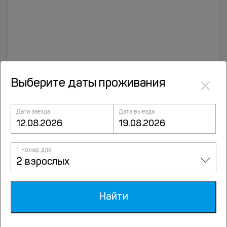
×
Выберите даты проживания
Мини-отель Русо Туристо
улица Садовая, д.13Б, Серпухов
Дата заезда
Дата выезда
1 номер для
2 взрослых
Найти