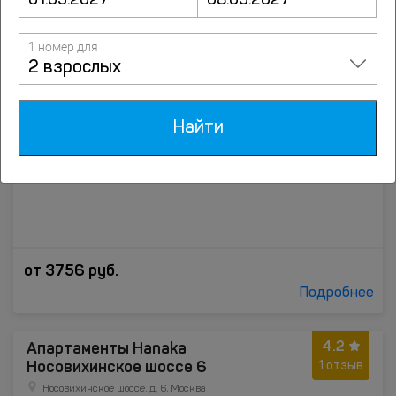
до центра 0.6 км
2.3 км от метро Новокосино
1 номер для
2 взрослых
Найти
от
3756
руб.
Подробнее
4.2
Апартаменты Hanaka
Носовихинское шоссе 6
1 отзыв
Носовихинское шоссе, д. 6, Москва