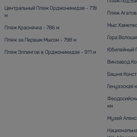
Пляж под Вас
Центральный Пляж Орджоникидзе - 718
Пляж Агатовы
м
Мыс Хамелеон
Пляж Краснячка - 786 м
Гора Волошин
Пляж за Первым Мысом - 798 м
Юбилейный Па
Пляж Эллингов в Орджоникидзе - 911 м
Винзавод Кок
Башня Конста
Генуэзская к
Феодосийски
км
Музей Алекса
Национальна