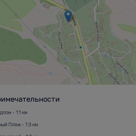
римечательности
лом - 1.1 км
ый Пляж - 1.3 км