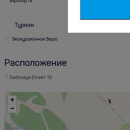
аэропорта
Пеший туризм
Рыбалка
Туризм
Экскурсионное бюро
Расположение
Sadovaya Street 13
+
−