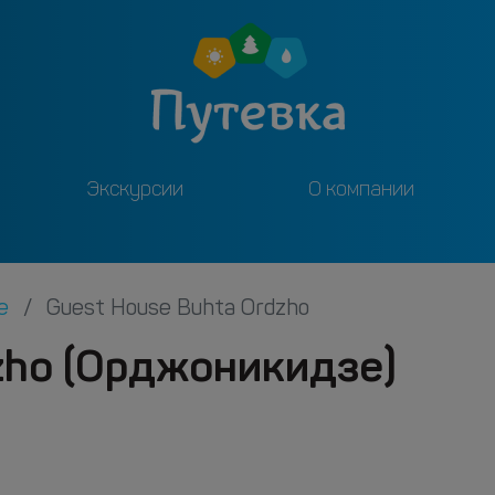
Экскурсии
О компании
зе
Guest House Buhta Ordzho
zho (Орджоникидзе)