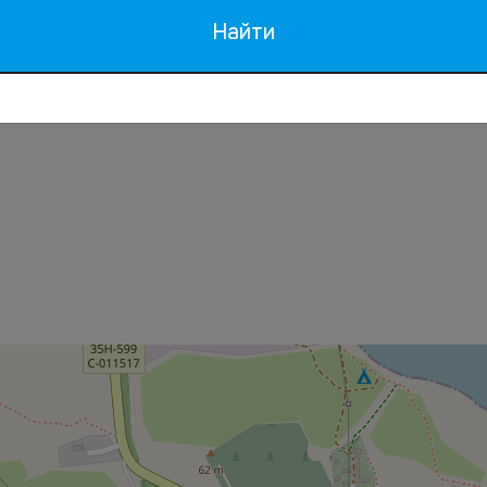
Сноркелинг
Найти