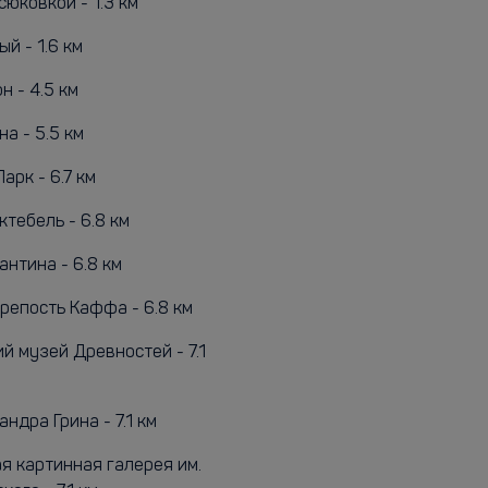
юковкой - 1.3 км
й - 1.6 км
 - 4.5 км
а - 5.5 км
рк - 6.7 км
тебель - 6.8 км
нтина - 6.8 км
репость Каффа - 6.8 км
й музей Древностей - 7.1
ндра Грина - 7.1 км
я картинная галерея им.