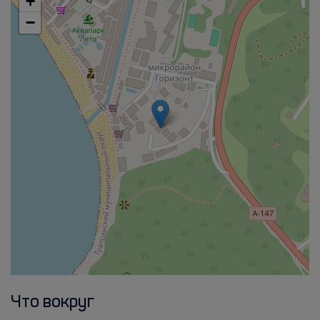
+
−
Что вокруг