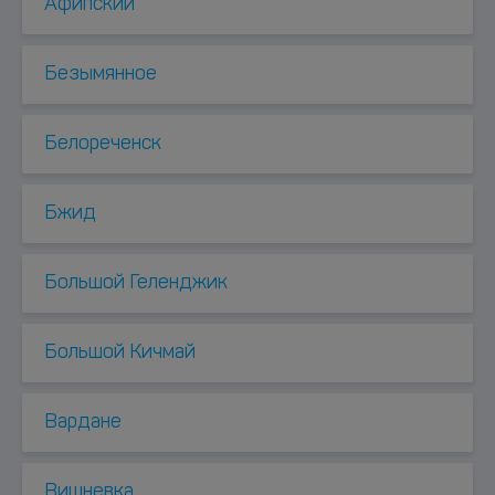
Афипский
Безымянное
Белореченск
Бжид
Большой Геленджик
Большой Кичмай
Вардане
Вишневка