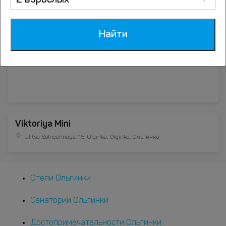
2 взрослых
Найти
Viktoriya Mini
Ulitsa Solnechnaya, 15, Olginka, Olginka, Ольгинка
Отели Ольгинки
Санатории Ольгинки
Достопримечательности Ольгинки