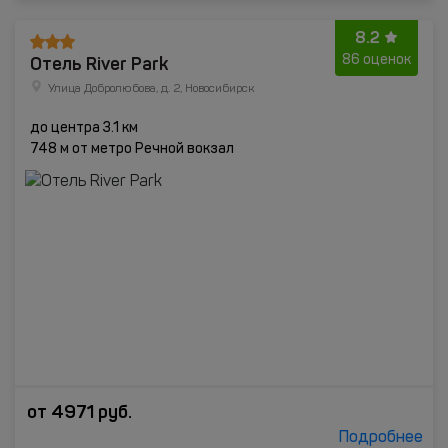
8.2
Отель River Park
86 оценок
Улица Добролюбова, д. 2, Новосибирск
до центра 3.1 км
748 м от метро Речной вокзал
от
4971
руб.
Подробнее