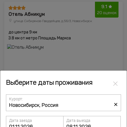
9.1
Отель Абникум
20 оценок
улица Сибиряков-Гвардейцев, д.56/3, Новосибирск
до центра 9 км
3.8 км от метро Площадь Маркса
×
Выберите даты проживания
Курорт:
×
от
10918
руб.
Подробнее
Дата заезда
Дата выезда