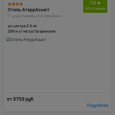
7.5
Отель АтеррАсьют
46 отзывов
улица Писарева, д.1 А, Новосибирск
до центра 2.4 км
266 м от метро Гагаринская
от
5753
руб.
Подробнее